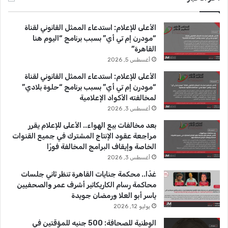
ب
u
ت
الأعلى للإعلام: استدعاء الممثل القانوني لقناة
و
T
ق
“مودرن إم تي أي” بسبب برنامج “اليوم هنا
القاهرة”
ك
u
ر
أغسطس 5, 2026
b
ا
الأعلى للإعلام: استدعاء الممثل القانوني لقناة
“مودرن إم تي أي” بسبب برنامج “حلوة بلادي”
e
م
لمخالفته الأكواد الإعلامية
أغسطس 3, 2026
بعد مخالفات بيع الهواء.. الأعلى للإعلام يقرر
مراجعة عقود الإنتاج المشترك في جميع القنوات
الخاصة وإيقاف البرامج المخالفة فورًا
أغسطس 3, 2026
غدًا.. محكمة جنايات القاهرة تنظر ثاني جلسات
محاكمة رسام الكاريكاتير أشرف عمر والصحفيين
ياسر أبو العلا ورمضان جويدة
يوليو 12, 2026
الوطنية للصحافة: 500 جنيه للمؤقتين في