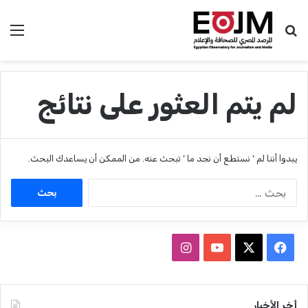
بحث عن
الق
لم يتم العثور على نتائج
يبدوا أننا لم ’ نستطع أن نجد ما ’ تبحث عنه. من الممكن أن يساعدك البحث.
ا
ل
ب
ح
ث
ف
ا
ع
ي
X
Y
ن
ن
:
س
o
س
أخر الأخبار