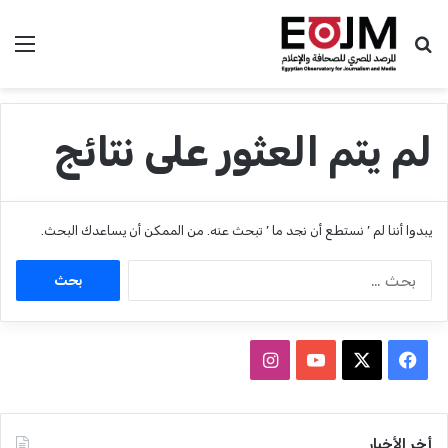
بحث عن
الق
لم يتم العثور على نتائج
يبدوا أننا لم ’ نستطع أن نجد ما ’ تبحث عنه. من الممكن أن يساعدك البحث.
ا
ل
ب
ح
ث
ف
ا
ع
ي
X
Y
ن
ن
:
س
o
س
أخر الأخبار