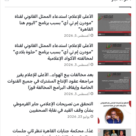
ب
u
ت
الأعلى للإعلام: استدعاء الممثل القانوني لقناة
و
T
ق
“مودرن إم تي أي” بسبب برنامج “اليوم هنا
القاهرة”
ك
u
ر
أغسطس 5, 2026
b
ا
الأعلى للإعلام: استدعاء الممثل القانوني لقناة
“مودرن إم تي أي” بسبب برنامج “حلوة بلادي”
e
م
لمخالفته الأكواد الإعلامية
أغسطس 3, 2026
بعد مخالفات بيع الهواء.. الأعلى للإعلام يقرر
مراجعة عقود الإنتاج المشترك في جميع القنوات
الخاصة وإيقاف البرامج المخالفة فورًا
أغسطس 3, 2026
التحقق من تصريحات الإعلامي جابر القرموطي
بشأن وقف القيد في نقابة الصحفيين
يوليو 23, 2026
غدًا.. محكمة جنايات القاهرة تنظر ثاني جلسات