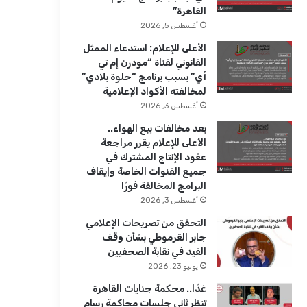
ك
u
ر
القاهرة”
b
ا
أغسطس 5, 2026
الأعلى للإعلام: استدعاء الممثل
e
م
القانوني لقناة “مودرن إم تي
أي” بسبب برنامج “حلوة بلادي”
لمخالفته الأكواد الإعلامية
أغسطس 3, 2026
بعد مخالفات بيع الهواء..
الأعلى للإعلام يقرر مراجعة
عقود الإنتاج المشترك في
جميع القنوات الخاصة وإيقاف
البرامج المخالفة فورًا
أغسطس 3, 2026
التحقق من تصريحات الإعلامي
جابر القرموطي بشأن وقف
القيد في نقابة الصحفيين
يوليو 23, 2026
غدًا.. محكمة جنايات القاهرة
تنظر ثاني جلسات محاكمة رسام