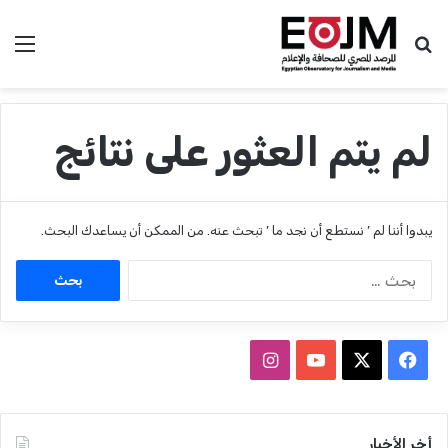
بحث عن
الق
لم يتم العثور على نتائج
يبدوا أننا لم ’ نستطع أن نجد ما ’ تبحث عنه. من الممكن أن يساعدك البحث.
ا
ل
ب
ح
ث
ف
ا
ع
ي
X
Y
ن
ن
:
س
o
س
أخر الأخبار