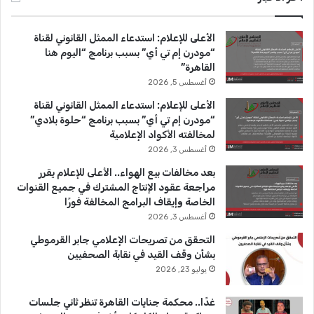
ب
u
ت
الأعلى للإعلام: استدعاء الممثل القانوني لقناة
و
T
ق
“مودرن إم تي أي” بسبب برنامج “اليوم هنا
القاهرة”
ك
u
ر
أغسطس 5, 2026
b
ا
الأعلى للإعلام: استدعاء الممثل القانوني لقناة
“مودرن إم تي أي” بسبب برنامج “حلوة بلادي”
e
م
لمخالفته الأكواد الإعلامية
أغسطس 3, 2026
بعد مخالفات بيع الهواء.. الأعلى للإعلام يقرر
مراجعة عقود الإنتاج المشترك في جميع القنوات
الخاصة وإيقاف البرامج المخالفة فورًا
أغسطس 3, 2026
التحقق من تصريحات الإعلامي جابر القرموطي
بشأن وقف القيد في نقابة الصحفيين
يوليو 23, 2026
غدًا.. محكمة جنايات القاهرة تنظر ثاني جلسات