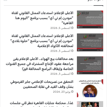
ب
u
ت
الأعلى للإعلام: استدعاء الممثل القانوني لقناة
و
T
ق
“مودرن إم تي أي” بسبب برنامج “اليوم هنا
القاهرة”
ك
u
ر
أغسطس 5, 2026
b
ا
الأعلى للإعلام: استدعاء الممثل القانوني لقناة
“مودرن إم تي أي” بسبب برنامج “حلوة بلادي”
e
م
لمخالفته الأكواد الإعلامية
أغسطس 3, 2026
بعد مخالفات بيع الهواء.. الأعلى للإعلام يقرر
مراجعة عقود الإنتاج المشترك في جميع القنوات
الخاصة وإيقاف البرامج المخالفة فورًا
أغسطس 3, 2026
التحقق من تصريحات الإعلامي جابر القرموطي
بشأن وقف القيد في نقابة الصحفيين
يوليو 23, 2026
غدًا.. محكمة جنايات القاهرة تنظر ثاني جلسات