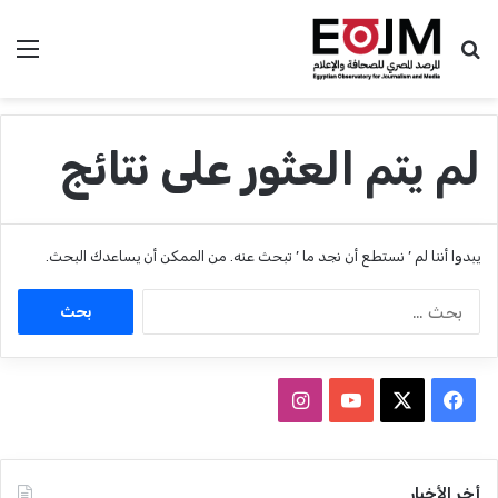
بحث عن
الق
لم يتم العثور على نتائج
يبدوا أننا لم ’ نستطع أن نجد ما ’ تبحث عنه. من الممكن أن يساعدك البحث.
ا
ل
ب
ح
ث
ف
ا
ع
ي
X
Y
ن
ن
:
س
o
س
أخر الأخبار