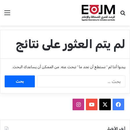
بحث عن
الق
لم يتم العثور على نتائج
يبدوا أننا لم ’ نستطع أن نجد ما ’ تبحث عنه. من الممكن أن يساعدك البحث.
ا
ل
ب
ح
ث
ف
ا
ع
ي
X
Y
ن
ن
:
س
o
س
أخر الأخبار