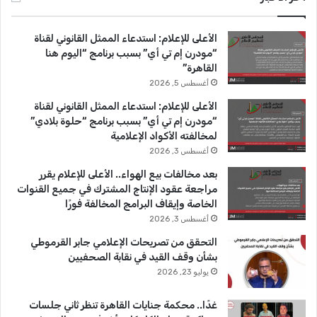
ب
u
ت
الأعلى للإعلام: استدعاء الممثل القانوني لقناة
و
T
ق
“مودرن إم تي أي” بسبب برنامج “اليوم هنا
القاهرة”
ك
u
ر
أغسطس 5, 2026
b
ا
الأعلى للإعلام: استدعاء الممثل القانوني لقناة
“مودرن إم تي أي” بسبب برنامج “حلوة بلادي”
e
م
لمخالفته الأكواد الإعلامية
أغسطس 3, 2026
بعد مخالفات بيع الهواء.. الأعلى للإعلام يقرر
مراجعة عقود الإنتاج المشترك في جميع القنوات
الخاصة وإيقاف البرامج المخالفة فورًا
أغسطس 3, 2026
التحقق من تصريحات الإعلامي جابر القرموطي
بشأن وقف القيد في نقابة الصحفيين
يوليو 23, 2026
غدًا.. محكمة جنايات القاهرة تنظر ثاني جلسات