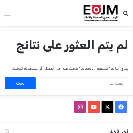
بحث عن
الق
لم يتم العثور على نتائج
يبدوا أننا لم ’ نستطع أن نجد ما ’ تبحث عنه. من الممكن أن يساعدك البحث.
ا
ل
ب
ح
ث
ف
ا
ع
ي
X
Y
ن
ن
:
س
o
س
أخر الأخبار