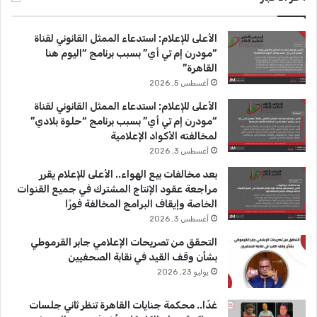
ب
u
ت
الأعلى للإعلام: استدعاء الممثل القانوني لقناة
و
T
ق
“مودرن إم تي أي” بسبب برنامج “اليوم هنا
القاهرة”
ك
u
ر
أغسطس 5, 2026
b
ا
الأعلى للإعلام: استدعاء الممثل القانوني لقناة
“مودرن إم تي أي” بسبب برنامج “حلوة بلادي”
e
م
لمخالفته الأكواد الإعلامية
أغسطس 3, 2026
بعد مخالفات بيع الهواء.. الأعلى للإعلام يقرر
مراجعة عقود الإنتاج المشترك في جميع القنوات
الخاصة وإيقاف البرامج المخالفة فورًا
أغسطس 3, 2026
التحقق من تصريحات الإعلامي جابر القرموطي
بشأن وقف القيد في نقابة الصحفيين
يوليو 23, 2026
غدًا.. محكمة جنايات القاهرة تنظر ثاني جلسات