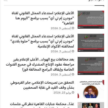
ب
u
ت
الأعلى للإعلام: استدعاء الممثل القانوني لقناة
و
T
ق
“مودرن إم تي أي” بسبب برنامج “اليوم هنا
القاهرة”
ك
u
ر
أغسطس 5, 2026
b
ا
الأعلى للإعلام: استدعاء الممثل القانوني لقناة
“مودرن إم تي أي” بسبب برنامج “حلوة بلادي”
e
م
لمخالفته الأكواد الإعلامية
أغسطس 3, 2026
بعد مخالفات بيع الهواء.. الأعلى للإعلام يقرر
مراجعة عقود الإنتاج المشترك في جميع القنوات
الخاصة وإيقاف البرامج المخالفة فورًا
أغسطس 3, 2026
التحقق من تصريحات الإعلامي جابر القرموطي
بشأن وقف القيد في نقابة الصحفيين
يوليو 23, 2026
غدًا.. محكمة جنايات القاهرة تنظر ثاني جلسات