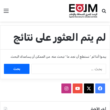
بحث عن
الق
لم يتم العثور على نتائج
يبدوا أننا لم ’ نستطع أن نجد ما ’ تبحث عنه. من الممكن أن يساعدك البحث.
ا
ل
ب
ح
ث
ف
ا
ع
ي
X
Y
ن
ن
:
س
o
س
أخر الأخبار