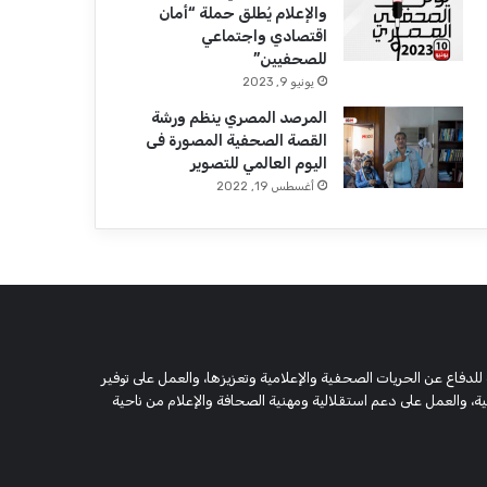
والإعلام يُطلق حملة “أمان
اقتصادي واجتماعي
للصحفيين”
يونيو 9, 2023
المرصد المصري ينظم ورشة
القصة الصحفية المصورة فى
اليوم العالمي للتصوير
أغسطس 19, 2022
 وحقوقية مستقلة، مسجلة تحت رقم 5805 لسنة 2016، تهدف للدفاع عن الحريات الصحفية والإعلامية وتعزيزها، والعمل على توفير
 والعمل على دعم استقلالية ومهنية الصحافة والإعلام من ناحية