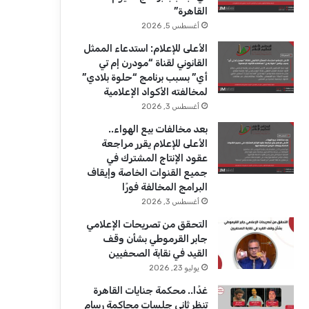
ك
u
ر
القاهرة”
b
ا
أغسطس 5, 2026
الأعلى للإعلام: استدعاء الممثل
e
م
القانوني لقناة “مودرن إم تي
أي” بسبب برنامج “حلوة بلادي”
لمخالفته الأكواد الإعلامية
أغسطس 3, 2026
بعد مخالفات بيع الهواء..
الأعلى للإعلام يقرر مراجعة
عقود الإنتاج المشترك في
جميع القنوات الخاصة وإيقاف
البرامج المخالفة فورًا
أغسطس 3, 2026
التحقق من تصريحات الإعلامي
جابر القرموطي بشأن وقف
القيد في نقابة الصحفيين
يوليو 23, 2026
غدًا.. محكمة جنايات القاهرة
تنظر ثاني جلسات محاكمة رسام