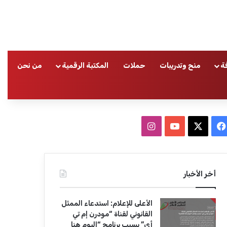
ة
منح وتدريبات
حملات
المكتبة الرقمية
من نحن
ا
ف
ا
ي
X
Y
ن
س
o
س
أخر الأخبار
ب
u
ت
الأعلى للإعلام: استدعاء الممثل
و
T
ق
القانوني لقناة “مودرن إم تي
أي” بسبب برنامج “اليوم هنا