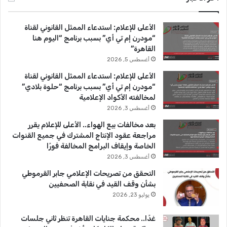
ب
u
ت
الأعلى للإعلام: استدعاء الممثل القانوني لقناة
و
T
ق
“مودرن إم تي أي” بسبب برنامج “اليوم هنا
القاهرة”
ك
u
ر
أغسطس 5, 2026
b
ا
الأعلى للإعلام: استدعاء الممثل القانوني لقناة
“مودرن إم تي أي” بسبب برنامج “حلوة بلادي”
e
م
لمخالفته الأكواد الإعلامية
أغسطس 3, 2026
بعد مخالفات بيع الهواء.. الأعلى للإعلام يقرر
مراجعة عقود الإنتاج المشترك في جميع القنوات
الخاصة وإيقاف البرامج المخالفة فورًا
أغسطس 3, 2026
التحقق من تصريحات الإعلامي جابر القرموطي
بشأن وقف القيد في نقابة الصحفيين
يوليو 23, 2026
غدًا.. محكمة جنايات القاهرة تنظر ثاني جلسات