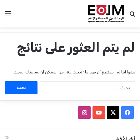
بحث عن
الق
لم يتم العثور على نتائج
يبدوا أننا لم ’ نستطع أن نجد ما ’ تبحث عنه. من الممكن أن يساعدك البحث.
ا
ل
ب
ح
ث
ف
ا
ع
ي
X
Y
ن
ن
:
س
o
س
أخر الأخبار