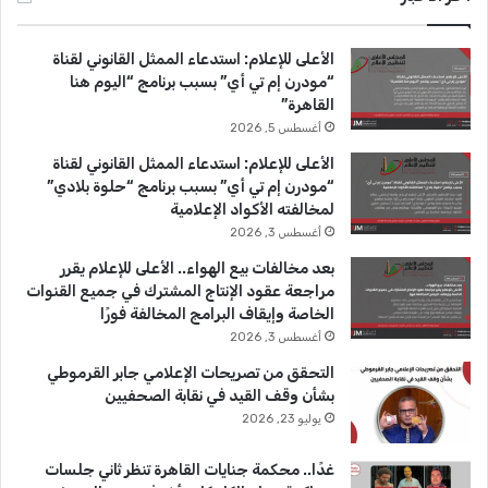
ب
u
ت
الأعلى للإعلام: استدعاء الممثل القانوني لقناة
و
T
ق
“مودرن إم تي أي” بسبب برنامج “اليوم هنا
القاهرة”
ك
u
ر
أغسطس 5, 2026
b
ا
الأعلى للإعلام: استدعاء الممثل القانوني لقناة
“مودرن إم تي أي” بسبب برنامج “حلوة بلادي”
e
م
لمخالفته الأكواد الإعلامية
أغسطس 3, 2026
بعد مخالفات بيع الهواء.. الأعلى للإعلام يقرر
مراجعة عقود الإنتاج المشترك في جميع القنوات
الخاصة وإيقاف البرامج المخالفة فورًا
أغسطس 3, 2026
التحقق من تصريحات الإعلامي جابر القرموطي
بشأن وقف القيد في نقابة الصحفيين
يوليو 23, 2026
غدًا.. محكمة جنايات القاهرة تنظر ثاني جلسات