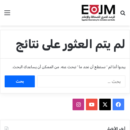
بحث عن
الق
لم يتم العثور على نتائج
يبدوا أننا لم ’ نستطع أن نجد ما ’ تبحث عنه. من الممكن أن يساعدك البحث.
ا
ل
ب
ح
ث
ف
ا
ع
ي
X
Y
ن
ن
:
س
o
س
أخر الأخبار