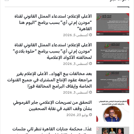
ب
u
ت
الأعلى للإعلام: استدعاء الممثل القانوني لقناة
و
T
ق
“مودرن إم تي أي” بسبب برنامج “اليوم هنا
القاهرة”
ك
u
ر
أغسطس 5, 2026
b
ا
الأعلى للإعلام: استدعاء الممثل القانوني لقناة
“مودرن إم تي أي” بسبب برنامج “حلوة بلادي”
e
م
لمخالفته الأكواد الإعلامية
أغسطس 3, 2026
بعد مخالفات بيع الهواء.. الأعلى للإعلام يقرر
مراجعة عقود الإنتاج المشترك في جميع القنوات
الخاصة وإيقاف البرامج المخالفة فورًا
أغسطس 3, 2026
التحقق من تصريحات الإعلامي جابر القرموطي
بشأن وقف القيد في نقابة الصحفيين
يوليو 23, 2026
غدًا.. محكمة جنايات القاهرة تنظر ثاني جلسات