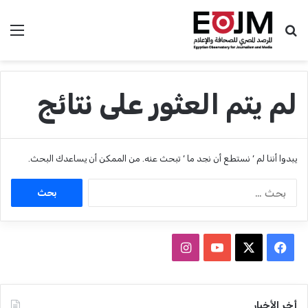
بحث عن
الق
لم يتم العثور على نتائج
يبدوا أننا لم ’ نستطع أن نجد ما ’ تبحث عنه. من الممكن أن يساعدك البحث.
ا
ل
ب
ح
ث
ف
ا
ع
ي
X
Y
ن
ن
:
س
o
س
أخر الأخبار