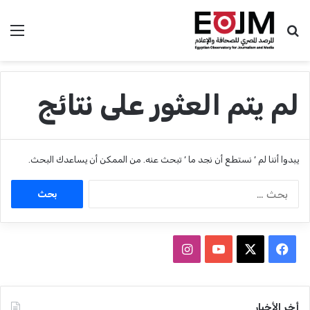
بحث عن
الق
لم يتم العثور على نتائج
يبدوا أننا لم ’ نستطع أن نجد ما ’ تبحث عنه. من الممكن أن يساعدك البحث.
ا
ل
ب
ح
ث
ف
ا
ع
ي
X
Y
ن
ن
:
س
o
س
أخر الأخبار