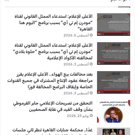
ب
u
ت
الأعلى للإعلام: استدعاء الممثل القانوني لقناة
و
T
ق
“مودرن إم تي أي” بسبب برنامج “اليوم هنا
القاهرة”
ك
u
ر
أغسطس 5, 2026
b
ا
الأعلى للإعلام: استدعاء الممثل القانوني لقناة
“مودرن إم تي أي” بسبب برنامج “حلوة بلادي”
e
م
لمخالفته الأكواد الإعلامية
أغسطس 3, 2026
بعد مخالفات بيع الهواء.. الأعلى للإعلام يقرر
مراجعة عقود الإنتاج المشترك في جميع القنوات
الخاصة وإيقاف البرامج المخالفة فورًا
أغسطس 3, 2026
التحقق من تصريحات الإعلامي جابر القرموطي
بشأن وقف القيد في نقابة الصحفيين
يوليو 23, 2026
غدًا.. محكمة جنايات القاهرة تنظر ثاني جلسات