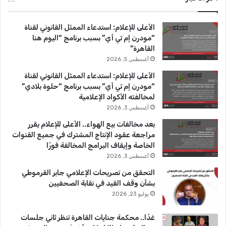
ب
u
ت
الأعلى للإعلام: استدعاء الممثل القانوني لقناة
و
T
ق
“مودرن إم تي أي” بسبب برنامج “اليوم هنا
القاهرة”
ك
u
ر
أغسطس 5, 2026
b
ا
الأعلى للإعلام: استدعاء الممثل القانوني لقناة
“مودرن إم تي أي” بسبب برنامج “حلوة بلادي”
e
م
لمخالفته الأكواد الإعلامية
أغسطس 3, 2026
بعد مخالفات بيع الهواء.. الأعلى للإعلام يقرر
مراجعة عقود الإنتاج المشترك في جميع القنوات
الخاصة وإيقاف البرامج المخالفة فورًا
أغسطس 3, 2026
التحقق من تصريحات الإعلامي جابر القرموطي
بشأن وقف القيد في نقابة الصحفيين
يوليو 23, 2026
غدًا.. محكمة جنايات القاهرة تنظر ثاني جلسات