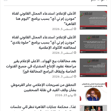
ب
u
ت
الأعلى للإعلام: استدعاء الممثل القانوني لقناة
و
T
ق
“مودرن إم تي أي” بسبب برنامج “اليوم هنا
القاهرة”
ك
u
ر
أغسطس 5, 2026
b
ا
الأعلى للإعلام: استدعاء الممثل القانوني لقناة
“مودرن إم تي أي” بسبب برنامج “حلوة بلادي”
e
م
لمخالفته الأكواد الإعلامية
أغسطس 3, 2026
بعد مخالفات بيع الهواء.. الأعلى للإعلام يقرر
مراجعة عقود الإنتاج المشترك في جميع القنوات
الخاصة وإيقاف البرامج المخالفة فورًا
أغسطس 3, 2026
التحقق من تصريحات الإعلامي جابر القرموطي
بشأن وقف القيد في نقابة الصحفيين
يوليو 23, 2026
غدًا.. محكمة جنايات القاهرة تنظر ثاني جلسات