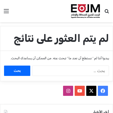
بحث عن
الق
لم يتم العثور على نتائج
يبدوا أننا لم ’ نستطع أن نجد ما ’ تبحث عنه. من الممكن أن يساعدك البحث.
ا
ل
ب
ح
ث
ف
ا
ع
ي
X
Y
ن
ن
:
س
o
س
أخر الأخبار