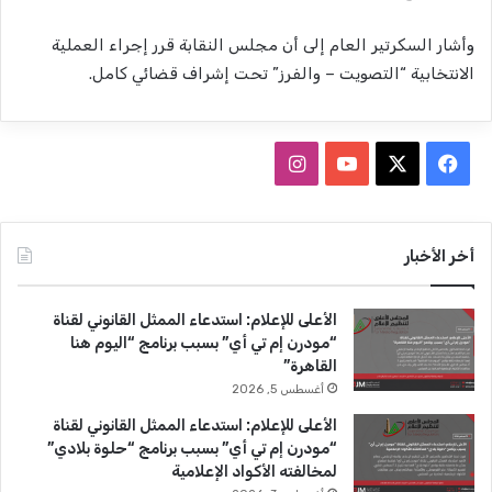
وأشار السكرتير العام إلى أن مجلس النقابة قرر إجراء العملية
الانتخابية “التصويت – والفرز” تحت إشراف قضائي كامل.
ف
ا
ي
X
Y
ن
س
o
س
أخر الأخبار
ب
u
ت
الأعلى للإعلام: استدعاء الممثل القانوني لقناة
و
T
ق
“مودرن إم تي أي” بسبب برنامج “اليوم هنا
القاهرة”
ك
u
ر
أغسطس 5, 2026
b
ا
الأعلى للإعلام: استدعاء الممثل القانوني لقناة
“مودرن إم تي أي” بسبب برنامج “حلوة بلادي”
e
م
لمخالفته الأكواد الإعلامية