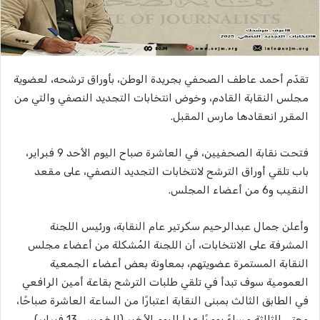
تقدّم أحمد عاطف الصحفي بجريدة الوطن، بأوراق ترشحه،
لعضوية
مجلس النقابة القادم،
وخوض انتخابات التجديد النصفي والتي من
المقرر انعقادها مارس المقبل.
فتحت نقابة الصحفيين، في العاشرة صباح اليوم الأحد 9 فبراير،
باب تلقي أوراق الترشح لانتخابات التجديد النصفي، على مقعد
النقيب و6 من أعضاء المجلس.
وأعلن جمال عبدالرحيم سكرتير عام النقابة، ورئيس اللجنة
المشرفة على الانتخابات، أن اللجنة المُشكلة من أعضاء مجلس
النقابة المستمرة عضويتهم، بمعاونة بعض أعضاء الجمعية
العمومية سوف تبدأ في تلقي طلبات الترشح بقاعة أمين الرافعي
في الطابق الثالث بمبنى النقابة اعتبارًا من الساعة العاشرة صباحًا،
وحتى الثالثة مساءً يوميًا عدا اليوم الأخير (الخميس 13 فبراير)،