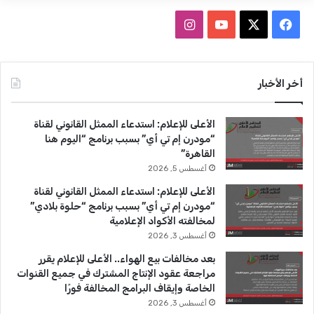
ف
ا
ي
X
Y
ن
س
o
س
أخر الأخبار
ب
u
ت
الأعلى للإعلام: استدعاء الممثل القانوني لقناة
و
T
ق
“مودرن إم تي أي” بسبب برنامج “اليوم هنا
القاهرة”
ك
u
ر
أغسطس 5, 2026
b
ا
الأعلى للإعلام: استدعاء الممثل القانوني لقناة
“مودرن إم تي أي” بسبب برنامج “حلوة بلادي”
e
م
لمخالفته الأكواد الإعلامية
أغسطس 3, 2026
بعد مخالفات بيع الهواء.. الأعلى للإعلام يقرر
مراجعة عقود الإنتاج المشترك في جميع القنوات
الخاصة وإيقاف البرامج المخالفة فورًا
أغسطس 3, 2026