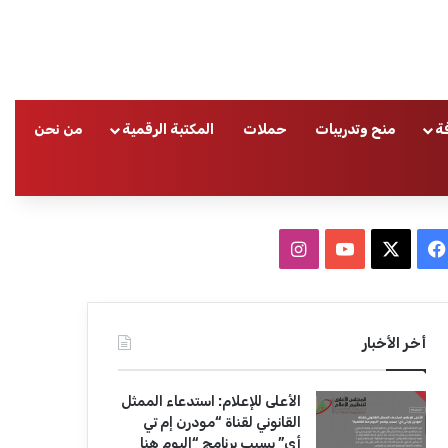
ة
منح وتدريبات
حملات
المكتبة الرقمية
من نحن
ا
ف
ا
ي
X
Y
ن
س
o
س
أخر الأخبار
ب
u
ت
الأعلى للإعلام: استدعاء الممثل
و
T
ق
القانوني لقناة “مودرن إم تي
أي” بسبب برنامج “اليوم هنا