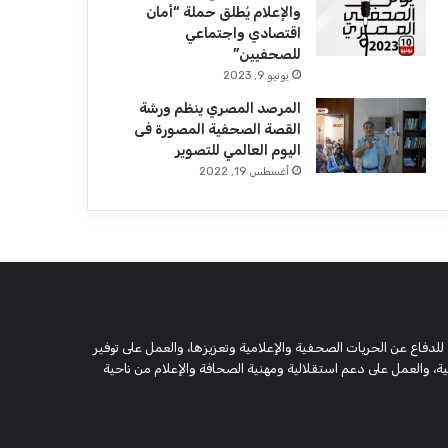
والإعلام يُطلق حملة “أمان
اقتصادي واجتماعي
للصحفيين”
يونيو 9, 2023
المرصد المصري ينظم ورشة
القصة الصحفية المصورة فى
اليوم العالمي للتصوير
أغسطس 19, 2022
 وحقوقية مستقلة، مسجلة تحت رقم 5805 لسنة 2016، تهدف للدفاع عن الحريات الصحفية والإعلامية وتعزيزها، والعمل على توفير
 والعمل على دعم استقلالية ومهنية الصحافة والإعلام من ناحية