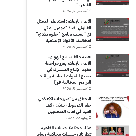
ك
u
ر
القاهرة”
b
ا
أغسطس 5, 2026
الأعلى للإعلام: استدعاء الممثل
e
م
القانوني لقناة “مودرن إم تي
أي” بسبب برنامج “حلوة بلادي”
لمخالفته الأكواد الإعلامية
أغسطس 3, 2026
بعد مخالفات بيع الهواء..
الأعلى للإعلام يقرر مراجعة
عقود الإنتاج المشترك في
جميع القنوات الخاصة وإيقاف
البرامج المخالفة فورًا
أغسطس 3, 2026
التحقق من تصريحات الإعلامي
جابر القرموطي بشأن وقف
القيد في نقابة الصحفيين
يوليو 23, 2026
غدًا.. محكمة جنايات القاهرة
تنظر ثاني جلسات محاكمة رسام