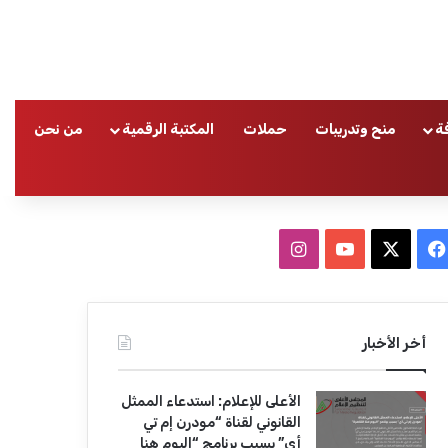
ة
منح وتدريبات
حملات
المكتبة الرقمية
من نحن
ا
ف
ا
ي
X
Y
ن
س
o
س
أخر الأخبار
ب
u
ت
الأعلى للإعلام: استدعاء الممثل
و
T
ق
القانوني لقناة “مودرن إم تي
أي” بسبب برنامج “اليوم هنا