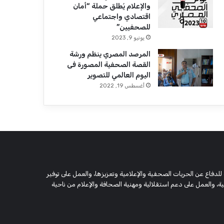
والإعلام يُطلق حملة “أمان
اقتصادي واجتماعي
للصحفيين”
يونيو 9, 2023
المرصد المصري ينظم ورشة
القصة الصحفية المصورة فى
اليوم العالمي للتصوير
أغسطس 19, 2022
 وحقوقية مستقلة، مسجلة تحت رقم 5805 لسنة 2016، تهدف للدفاع عن الحريات الصحفية والإعلامية وتعزيزها، والعمل على توفير
 والعمل على دعم استقلالية ومهنية الصحافة والإعلام من ناحية