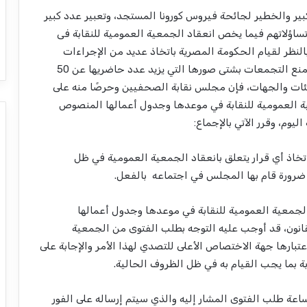
ير والخطير لجائحة فيروس كورونا المستجد، وتعبير عدد كبير
ساؤلاتهم فيما يخص انعقاد الجمعية العمومية للنقابة فى
ا المقرر بقانونها يوم الجمعة 5 مارس 2021، وبالنظر لقيام الحكومة المصرية باتخاذ عديد من الإجراءات
لوقف انتشارها وتهديدها لحياة المصريين، ومن بينها منع التجمعات بشتى صورها التي يزيد عدد حاضريها عن 50
ئات والجهات، فإن مجلس نقابة الصحفيين وحرصًا منه على
ية العمومية للنقابة في موعدها وجدول أعمالها المنصوص
يوم، وقرر الآتي بالإجماع:
 اتخاذ أي قرار يتعلق بانعقاد الجمعية العمومية في ظل
ه ضرورة قام بها المجلس في اجتماعه بالفعل.
لجمعية العمومية للنقابة في موعدها وجدول أعمالها
قانون، قد أوجب عليه التوجه بطلب الفتوى من الجمعية
بارها جهة الاختصاص الأعلى للتصدي لهذا الأمر والإجابة على
بة بما يجب القيام به في ظل الظروف الحالية.
لساعة طلب الفتوى المشار إليه والذي سيتم إرساله على الفور