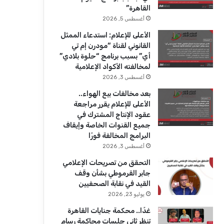
ك
u
ر
القاهرة”
b
ا
أغسطس 5, 2026
الأعلى للإعلام: استدعاء الممثل
e
م
القانوني لقناة “مودرن إم تي
أي” بسبب برنامج “حلوة بلادي”
لمخالفته الأكواد الإعلامية
أغسطس 3, 2026
بعد مخالفات بيع الهواء..
الأعلى للإعلام يقرر مراجعة
عقود الإنتاج المشترك في
جميع القنوات الخاصة وإيقاف
البرامج المخالفة فورًا
أغسطس 3, 2026
التحقق من تصريحات الإعلامي
جابر القرموطي بشأن وقف
القيد في نقابة الصحفيين
يوليو 23, 2026
غدًا.. محكمة جنايات القاهرة
تنظر ثاني جلسات محاكمة رسام