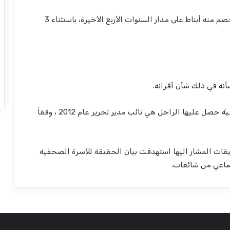
ثانياً: فيما يتعلق بالأبناط الشهرية، تبين للجنة أنه لم يخصم منه أبناط على مدار السنوات الأربع الأخيرة، باستثناء 3
نه في ذلك شأن أقرانه.
ثالثاً: فيما يتعلق بالترقيات، فقد ثبت للجنة أن آخر ترقية حصل عليها الراحل هي نائب مدير تحرير عام 2012 ، وفقاً
حقيقات المشار اليها استهدفت بيان الحقيقة للأسرة الصحفية
جتماعي من شائعات.