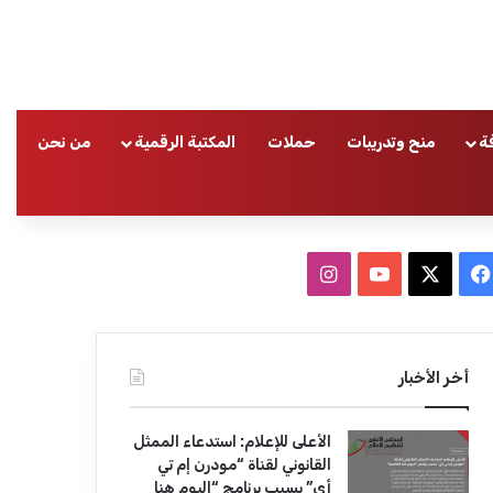
ة
منح وتدريبات
حملات
المكتبة الرقمية
من نحن
ا
ف
ا
ي
X
Y
ن
س
o
س
أخر الأخبار
ب
u
ت
الأعلى للإعلام: استدعاء الممثل
و
T
ق
القانوني لقناة “مودرن إم تي
أي” بسبب برنامج “اليوم هنا