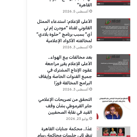
ك
u
ر
القاهرة”
b
ا
أغسطس 5, 2026
الأعلى للإعلام: استدعاء الممثل
e
م
القانوني لقناة “مودرن إم تي
أي” بسبب برنامج “حلوة بلادي”
لمخالفته الأكواد الإعلامية
أغسطس 3, 2026
بعد مخالفات بيع الهواء..
الأعلى للإعلام يقرر مراجعة
عقود الإنتاج المشترك في
جميع القنوات الخاصة وإيقاف
البرامج المخالفة فورًا
أغسطس 3, 2026
التحقق من تصريحات الإعلامي
جابر القرموطي بشأن وقف
القيد في نقابة الصحفيين
يوليو 23, 2026
غدًا.. محكمة جنايات القاهرة
تنظر ثاني جلسات محاكمة رسام