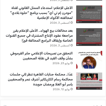
أغسطس 5, 2026
b
ا
الأعلى للإعلام: استدعاء الممثل القانوني لقناة
“مودرن إم تي أي” بسبب برنامج “حلوة بلادي”
e
م
لمخالفته الأكواد الإعلامية
أغسطس 3, 2026
بعد مخالفات بيع الهواء.. الأعلى للإعلام يقرر
مراجعة عقود الإنتاج المشترك في جميع القنوات
الخاصة وإيقاف البرامج المخالفة فورًا
أغسطس 3, 2026
التحقق من تصريحات الإعلامي جابر القرموطي
بشأن وقف القيد في نقابة الصحفيين
يوليو 23, 2026
غدًا.. محكمة جنايات القاهرة تنظر ثاني جلسات
محاكمة رسام الكاريكاتير أشرف عمر والصحفيين
ياسر أبو العلا ورمضان جويدة
يوليو 12, 2026