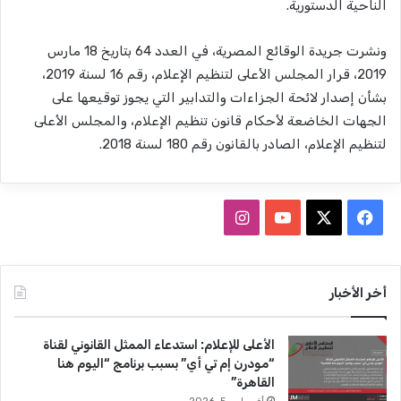
الناحية الدستورية.
ونشرت جريدة الوقائع المصرية، في العدد 64 بتاريخ 18 مارس
2019، قرار المجلس الأعلى لتنظيم الإعلام، رقم 16 لسنة 2019،
بشأن إصدار لائحة الجزاءات والتدابير التي يجوز توقيعها على
الجهات الخاضعة لأحكام قانون تنظيم الإعلام، والمجلس الأعلى
لتنظيم الإعلام، الصادر بالقانون رقم 180 لسنة 2018.
ف
ا
ي
X
Y
ن
س
o
س
أخر الأخبار
ب
u
ت
الأعلى للإعلام: استدعاء الممثل القانوني لقناة
و
T
ق
“مودرن إم تي أي” بسبب برنامج “اليوم هنا
القاهرة”
ك
u
ر