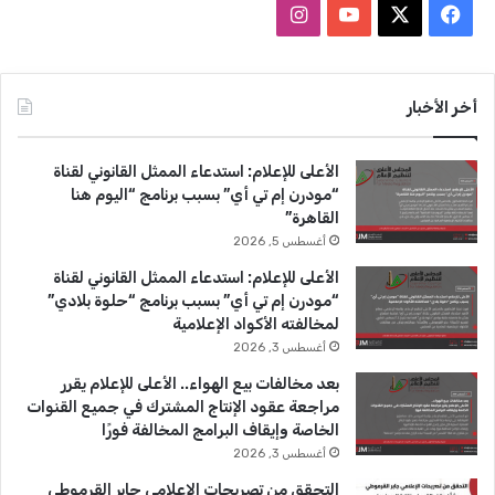
ف
ا
ي
X
Y
ن
س
o
س
أخر الأخبار
ب
u
ت
الأعلى للإعلام: استدعاء الممثل القانوني لقناة
و
T
ق
“مودرن إم تي أي” بسبب برنامج “اليوم هنا
القاهرة”
ك
u
ر
أغسطس 5, 2026
b
ا
الأعلى للإعلام: استدعاء الممثل القانوني لقناة
“مودرن إم تي أي” بسبب برنامج “حلوة بلادي”
e
م
لمخالفته الأكواد الإعلامية
أغسطس 3, 2026
بعد مخالفات بيع الهواء.. الأعلى للإعلام يقرر
مراجعة عقود الإنتاج المشترك في جميع القنوات
الخاصة وإيقاف البرامج المخالفة فورًا
أغسطس 3, 2026
التحقق من تصريحات الإعلامي جابر القرموطي