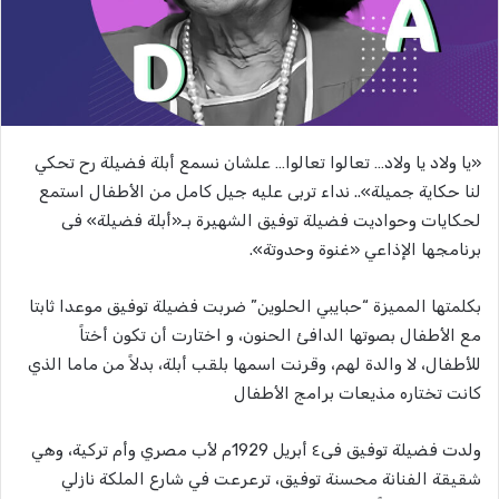
«يا ولاد يا ولاد… تعالوا تعالوا… علشان نسمع أبلة فضيلة رح تحكي
لنا حكاية جميلة».. نداء تربى عليه جيل كامل من الأطفال استمع
لحكايات وحواديت فضيلة توفيق الشهيرة بـ«أبلة فضيلة» فى
برنامجها الإذاعي «غنوة وحدوتة».
بكلمتها المميزة “حبايبي الحلوين” ضربت فضيلة توفيق موعدا ثابتا
مع الأطفال بصوتها الدافئ الحنون، و اختارت أن تكون أختاً
للأطفال، لا والدة لهم، وقرنت اسمها بلقب أبلة، بدلاً من ماما الذي
كانت تختاره مذيعات برامج الأطفال
ولدت فضيلة توفيق فى٤ أبريل 1929م لأب مصري وأم تركية، وهي
شقيقة الفنانة محسنة توفيق، ترعرعت في شارع الملكة نازلي