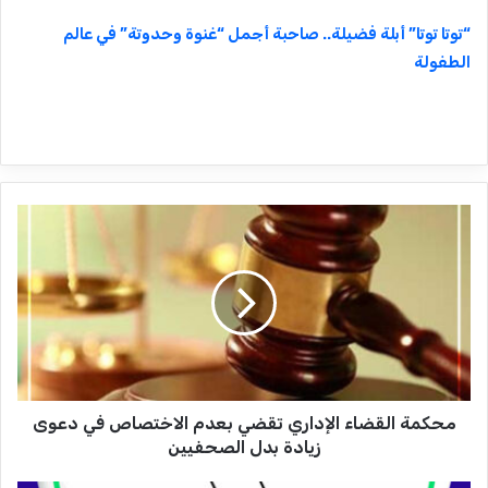
“توتا توتا” أبلة فضيلة.. صاحبة أجمل “غنوة وحدوتة” في عالم
الطفولة
م
ح
ك
م
ة
ا
ل
ق
ض
محكمة القضاء الإداري تقضي بعدم الاختصاص في دعوى
ا
ء
زيادة بدل الصحفيين
ا