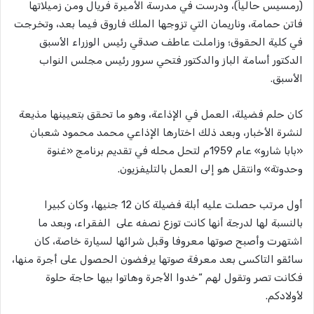
(رمسيس حالياً)، ودرست في مدرسة الأميرة فريال ومن زميلاتها
فاتن حمامة، وناريمان التي تزوجها الملك فاروق فيما بعد، وتخرجت
في كلية الحقوق؛ وزاملت عاطف صدقي رئيس الوزراء الأسبق
الدكتور أسامة الباز والدكتور فتحي سرور رئيس مجلس النواب
الأسبق.
كان حلم فضيلة، العمل في الإذاعة، وهو ما تحقق بتعيينها مذيعة
لنشرة الأخبار، وبعد ذلك اختارها الإذاعي محمد محمود شعبان
«بابا شارو» عام 1959م لتحل محله في تقديم برنامج «غنوة
وحدوتة» وانتقل هو إلى العمل بالتليفزيون.
أول مرتب حصلت عليه أبلة فضيلة كان 12 جنيها، وكان كبيرا
بالنسبة لها لدرجة أنها كانت توزع نصفه على الفقراء، وبعد ما
اشتهرت وأصبح صوتها معروفا وقبل شرائها لسيارة خاصة، كان
سائقو التاكسى بعد معرفة صوتها يرفضون الحصول على أجرة منها،
فكانت تصر وتقول لهم “خدوا الأجرة وهاتوا بيها حاجة حلوة
لأولادكم.