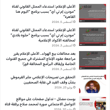
ب
u
ت
ن
الأعلى للإعلام: استدعاء الممثل القانوني لقناة
و
T
ق
“مودرن إم تي أي” بسبب برنامج “اليوم هنا
القاهرة”
ك
u
ر
أغسطس 5, 2026
b
ا
الأعلى للإعلام: استدعاء الممثل القانوني لقناة
“مودرن إم تي أي” بسبب برنامج “حلوة بلادي”
e
م
لمخالفته الأكواد الإعلامية
أغسطس 3, 2026
بعد مخالفات بيع الهواء.. الأعلى للإعلام يقرر
مراجعة عقود الإنتاج المشترك في جميع القنوات
الخاصة وإيقاف البرامج المخالفة فورًا
أغسطس 3, 2026
التحقق من تصريحات الإعلامي جابر القرموطي
بشأن وقف القيد في نقابة الصحفيين
يوليو 23, 2026
بوست مضلل – تداول صفحات على مواقع
التواصل الاجتماعي صورة لمحمد صلاح برفقة فتاة
يوليو 20, 2026