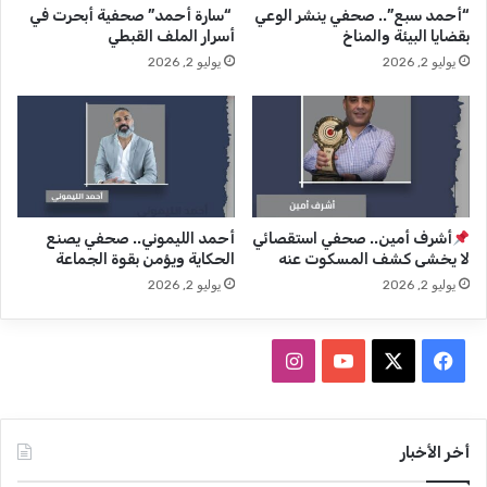
“أحمد سبع”.. صحفي ينشر الوعي
“سارة أحمد” صحفية أبحرت في
ف
ف
بقضايا البيئة والمناخ
أسرار الملف القبطي
ي
ي
يوليو 2, 2026
يوليو 2, 2026
د
ي
ع
ن
و
ا
ى
ل
ز
ن
ي
ه
ا
ر
د
ي
أشرف أمين.. صحفي استقصائي
أحمد الليموني.. صحفي يصنع
ة
لا يخشى كشف المسكوت عنه
الحكاية ويؤمن بقوة الجماعة
ب
يوليو 2, 2026
يوليو 2, 2026
د
ل
ا
ف
ا
ل
ص
ي
X
Y
ن
ح
ف
س
o
س
أخر الأخبار
ي
ي