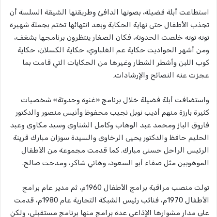
استطاعت أبلة فضيلة، بصوتها الدافئ وطريقتها الشيقة السلسة أن
تجذب الأطفال حتى نهاية الحكاية وبعد انتهائها تختم بجملة شهيرة
توته توته خلصت الحدوتة، فكان الصغار ينتظرون برنامجها بشغف،
ومن أشهر الحواديت حكاية عم الغلباوي، حكاية الكسلان، حكاية
كوب اللبن وأشطر الشطار وغيرها من الحكايات التي قامت بما
عجزت عنه النصائح والإرشادات٫
واستضافت أبلة فضيلة خلال برنامج «غنوة وحدوتة» شخصيات
كثيرة بارزة منهم أديب نوبل نجيب محفوظ وأنيس منصور والدكتور
فاروق الباز ومحمد عبد الوهاب وكامل الشناوى وسيد مكاوى وعبد
الحليم حافظ والدكتور يحيى الرخاوى والسيدة سوزان مبارك قرينة
الرئيس الراحل حسنى مبارك. كما قدمت مجموعة من الأطفال
الموهوبين مثل صفاء أبو السعود، وهاني شاكر، ومدحت صالح.
تولت منصب مراقبة برامج الأطفال 1960م، ثم مدير عام برامج
الأطفال 1970م، فنائب رئيس الشبكة التجارية عام 1980م، قدمت
على مدار مشوارها الإذاعي عدة برامج منها برنامج مستقبلي، ولكن