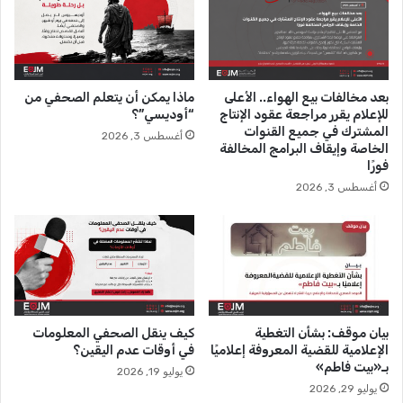
ح
ق
و
ق
ي
بعد مخالفات بيع الهواء.. الأعلى
ماذا يمكن أن يتعلم الصحفي من
ة
للإعلام يقرر مراجعة عقود الإنتاج
“أوديسي”؟
المشترك في جميع القنوات
أغسطس 3, 2026
الخاصة وإيقاف البرامج المخالفة
فورًا
أغسطس 3, 2026
بيان موقف: بشأن التغطية
كيف ينقل الصحفي المعلومات
الإعلامية للقضية المعروفة إعلاميًا
في أوقات عدم اليقين؟
بـ«بيت فاطم»
يوليو 19, 2026
يوليو 29, 2026