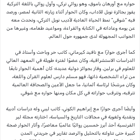
حواره مع أورهان باموق، وهو
روائي تركي، وأول روائي باللغة التركية
يفوز بجائزة نوبل للآداب،
وكان الحوار أثناء زيارته الثانية لمصر، ورصد
فيه “شوقي” نمط الحياة العادية لأديب نوبل التركي، وتحدث معه
عن يومه وعاداته في الكتابة والقراءة، ومواعيد طعامه، وغيرها من
الجوانب المجهولة لدى جمهوره حول العالم.
كما أجرى حوارًا مع نافيد كيرماني، كاتب حر وباحث وأستاذ في
الدراسات الاستشراقية، وكان عضوًا لفترة طويلة في المعهد العالي
للعلوم في برلين. وفاز بجوائز دولية عديدة؛
كان أهمية الحوار نابعًا
من ثراء الشخصية ذاتها، فهو مسلم دارس لعلوم القرآن واللغة،
وكان مرشحًا لرئاسة ألمانيا، ما جعل الأعين والصحافة العالمية
تترقبه، وتترقب حواراته في كل مكان ومنها حواره مع شوقي.
وأيضًا أجرى حوارًا مع إبراهيم الكوني، كاتب ليبي وله
دراسات أدبية
ونقدية ولغوية في مجالات التاريخ والسياسة، اختارته مجلة لير
الفرنسية أحدَ أبرز خمسين روائيًا عالميًا معاصرًا،
وأثار الحوار ضجة
كبيرة حتى تناولته بالتحليل والرصد تقارير في جريدتي المدن