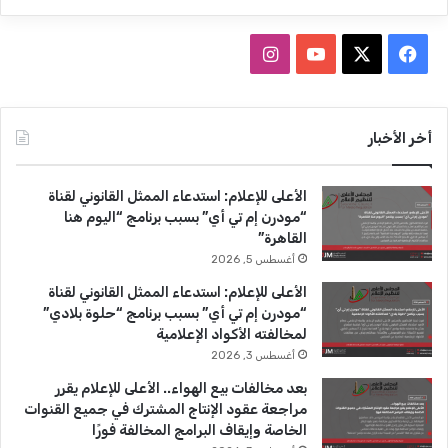
ف
ا
ي
X
Y
ن
س
o
س
أخر الأخبار
ب
u
ت
الأعلى للإعلام: استدعاء الممثل القانوني لقناة
و
T
ق
“مودرن إم تي أي” بسبب برنامج “اليوم هنا
القاهرة”
ك
u
ر
أغسطس 5, 2026
b
ا
الأعلى للإعلام: استدعاء الممثل القانوني لقناة
“مودرن إم تي أي” بسبب برنامج “حلوة بلادي”
e
م
لمخالفته الأكواد الإعلامية
أغسطس 3, 2026
بعد مخالفات بيع الهواء.. الأعلى للإعلام يقرر
مراجعة عقود الإنتاج المشترك في جميع القنوات
الخاصة وإيقاف البرامج المخالفة فورًا