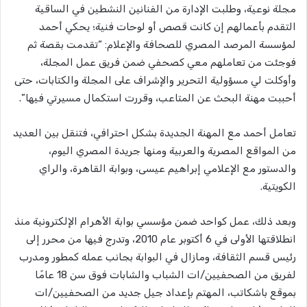
مجلة نوعية، وطلبت الإدارة من الفنانين النشطين في الساقية
التقدم بأعمالهم إن كانت قصص أو لوحات فنية؛ يحكي أحمد
لمؤسسة المرصد المصري للصحافة والإعلام: “تقدمت بقصة ثم
فوجئت من تعاملهم معي كصحفي ضمن فريق عمل المجلة،
وأوكلت لي مسؤولية التحرير والإشراف على المجلة والكتابات، حتى
أحببت مهنة البحث عن المتاعب، وقررت استكمال مسيرتي فيها”.
تعامل أحمد مع المهنة الجديدة بشكل احترافي، فتنقل بين العديد
من المواقع المصرية والعربية ومنها جريدة المصري اليوم،
والدستور مع الإعلامي إبراهيم عيسى، وبوابة القاهرة، والراي
الكويتية.
وبعد ذلك، عمل كواحد ضمن مؤسسي بوابة الأهرام الإلكترونية منذ
انطلاقتها الأولى في 6 أكتوبر عام 2010، وتدرج فيها من محرر إلى
رئيس قسم الثقافة، ومازال في البوابة بجانب عمله كمطور ومدرب
لفريق من الصحفيين/ات الشباب والشابات فوق سن 18 عامًا
بموقع باشكاتب، المهتم بإعداد جيل جديد من الصحفيين/ات