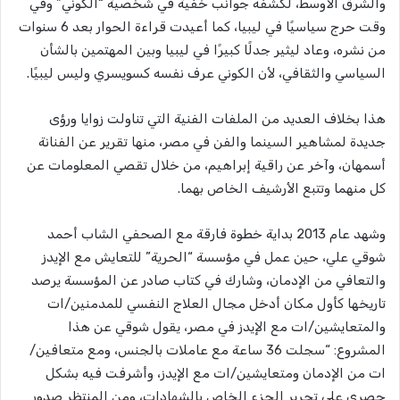
والشرق الأوسط، لكشفه جوانب خفية في شخصية “الكوني” وفي
وقت حرج سياسيًا في ليبيا، كما أعيدت قراءة الحوار بعد 6 سنوات
من نشره، وعاد ليثير جدلًا كبيرًا في ليبيا وبين المهتمين بالشأن
السياسي والثقافي، لأن الكوني عرف نفسه كسويسري وليس ليبيًا.
هذا بخلاف العديد من الملفات الفنية التي تناولت زوايا ورؤى
جديدة لمشاهير السينما والفن في مصر، منها تقرير عن الفنانة
أسمهان، وآخر عن راقية إبراهيم، من خلال تقصي المعلومات عن
كل منهما وتتبع الأرشيف الخاص بهما.
وشهد عام 2013 بداية خطوة فارقة مع الصحفي الشاب أحمد
شوقي علي، حين عمل في مؤسسة “الحرية” للتعايش مع الإيدز
والتعافي من الإدمان، وشارك في كتاب صادر عن المؤسسة يرصد
تاريخها كأول مكان أدخل مجال العلاج النفسي للمدمنين/ات
والمتعايشين/ات مع الإيدز في مصر، يقول شوقي عن هذا
المشروع: “سجلت 36 ساعة مع عاملات بالجنس، ومع متعافين/
ات من الإدمان ومتعايشين/ات مع الإيدز، وأشرفت فيه بشكل
حصري على تحرير الجزء الخاص بالشهادات، ومن المنتظر صدور