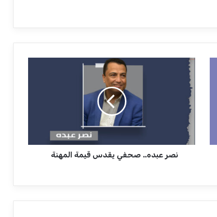
ن
ص
ر
ع
ب
د
ه
.
.
نصر عبده.. صحفي يقدس قيمة المهنة
ص
ح
ف
ي
ي
ق
د