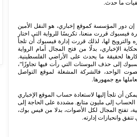
فيات ما حدث.
إن دور المؤسسة كموقع إخباري، هو النقل الأمين
 فيسبوك قررت منعنا، تكريسًا للرواية التي اختار
ه والترويج لها، لذلك قررت إدارة فيسبوك أن تلجأ
ة الإخباري، بدلًا من فتح المجال أمام الرواية
حتكارها لحقيقة ما يحدث على الأراضي الفلسطينية.
بوك إلى حذف البوستات التي رأت فيها تجاوزًا”،
وت الواحد، فالشركة المشغلة لموقع التواصل
املها مع جمهورها.
مكن أن تلجأ إليها لاستعادة حساب الموقع الإخباري
لحساب إلى مليون متابع. مشددة على الحاجة إلى
ية، تفتح المجال لكل الأصوات، بدلا من فيس بوك،
تتفق وانحيازات إدارته.