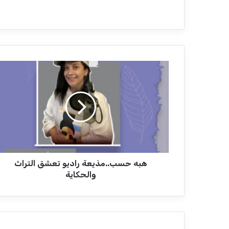
ه
ب
ه
ح
س
ب
.
.
م
هبه حسب..مذيعة راديو تعشق التراث
ذ
ي
والحكاية
ع
ة
ر
ا
د