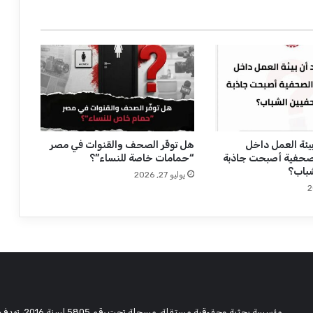
س
ق
ي
م
ة
ا
ل
م
ه
ن
يئة العمل داخل
هل توفِّر الصحف والقنوات في مصر
صحفية أصبحت جاذبة
“حمامات خاصة للنساء”؟
ة
باب؟
يوليو 27, 2026
مؤسسة بحثية