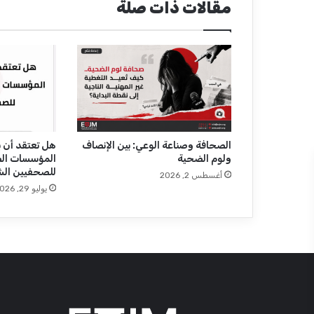
مقالات ذات صلة
ي
و
ت
ع
ش
ق
ا
ل
ت
ر
الصحافة وصناعة الوعي: بين الإنصاف
هل تعتقد أن ب
ولوم الضحية
المؤسسات ال
ا
للصحفيين الش
ث
أغسطس 2, 2026
و
يوليو 29, 2026
ا
ل
ح
ك
ا
ي
ة