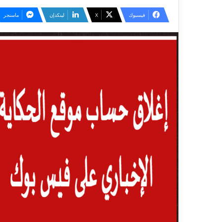
فيسبوك
‫X
لينكدإن
ماسنجر