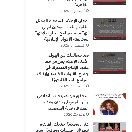
ك
u
ر
القاهرة”
b
ا
أغسطس 5, 2026
الأعلى للإعلام: استدعاء الممثل
e
م
القانوني لقناة “مودرن إم تي
أي” بسبب برنامج “حلوة بلادي”
لمخالفته الأكواد الإعلامية
أغسطس 3, 2026
بعد مخالفات بيع الهواء..
الأعلى للإعلام يقرر مراجعة
عقود الإنتاج المشترك في
جميع القنوات الخاصة وإيقاف
البرامج المخالفة فورًا
أغسطس 3, 2026
التحقق من تصريحات الإعلامي
جابر القرموطي بشأن وقف
القيد في نقابة الصحفيين
يوليو 23, 2026
غدًا.. محكمة جنايات القاهرة
تنظر ثاني جلسات محاكمة رسام