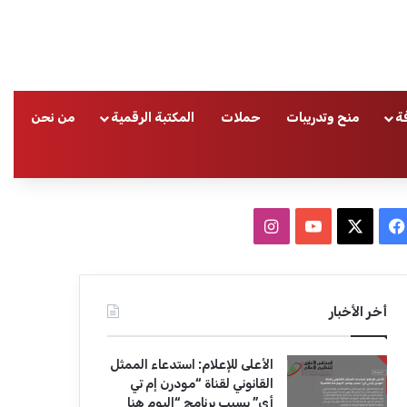
ة
منح وتدريبات
حملات
المكتبة الرقمية
من نحن
ا
ف
ا
ي
X
Y
ن
س
o
س
أخر الأخبار
ب
u
ت
الأعلى للإعلام: استدعاء الممثل
و
T
ق
القانوني لقناة “مودرن إم تي
أي” بسبب برنامج “اليوم هنا