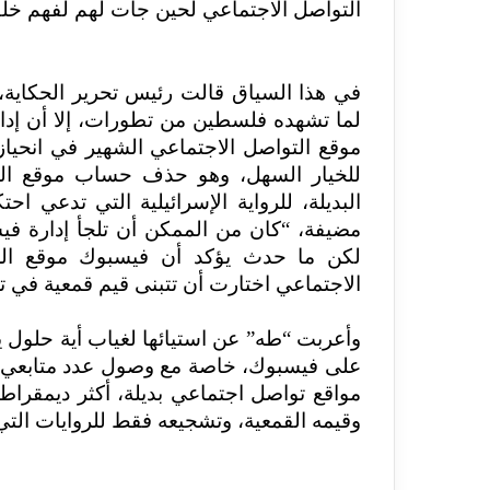
التواصل الاجتماعي لحين جأت لهم لفهم خل
في هذا السياق قالت رئيس تحرير الحكاية، 
لما تشهده فلسطين من تطورات، إلا أن إدارة
موقع التواصل الاجتماعي الشهير في انحياز
للخيار السهل، وهو حذف حساب موقع الحكاي
البديلة، للرواية الإسرائيلية التي تدعي ا
مضيفة، “كان من الممكن أن تلجأ إدارة فيس
لكن ما حدث يؤكد أن فيسبوك موقع الص
الاجتماعي اختارت أن تتبنى قيم قمعية في تع
وأعربت “طه” عن استيائها لغياب أية حلول ي
على فيسبوك، خاصة مع وصول عدد متابعي ا
مواقع تواصل اجتماعي بديلة، أكثر ديمقراط
وقيمه القمعية، وتشجيعه فقط للروايات التي 