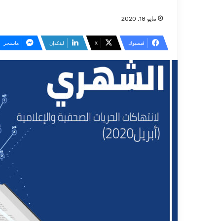
مايو 18, 2020
فيسبوك
‫X
لينكدإن
ماسنجر