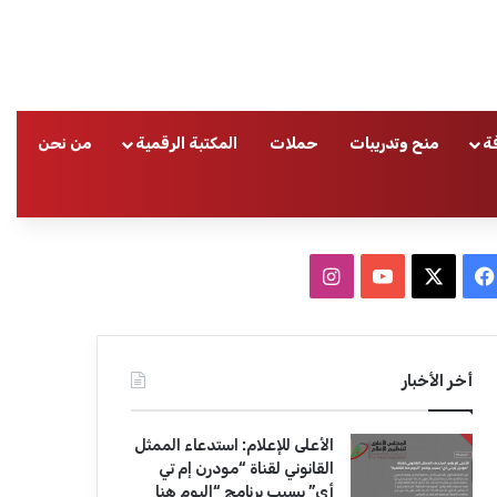
ة
منح وتدريبات
حملات
المكتبة الرقمية
من نحن
ا
ف
ا
ي
X
Y
ن
س
o
س
أخر الأخبار
ب
u
ت
الأعلى للإعلام: استدعاء الممثل
و
T
ق
القانوني لقناة “مودرن إم تي
أي” بسبب برنامج “اليوم هنا