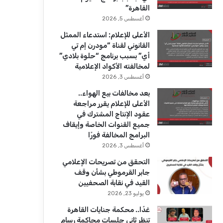
ك
u
ر
القاهرة”
b
ا
أغسطس 5, 2026
الأعلى للإعلام: استدعاء الممثل
e
م
القانوني لقناة “مودرن إم تي
أي” بسبب برنامج “حلوة بلادي”
لمخالفته الأكواد الإعلامية
أغسطس 3, 2026
بعد مخالفات بيع الهواء..
الأعلى للإعلام يقرر مراجعة
عقود الإنتاج المشترك في
جميع القنوات الخاصة وإيقاف
البرامج المخالفة فورًا
أغسطس 3, 2026
التحقق من تصريحات الإعلامي
جابر القرموطي بشأن وقف
القيد في نقابة الصحفيين
يوليو 23, 2026
غدًا.. محكمة جنايات القاهرة
تنظر ثاني جلسات محاكمة رسام