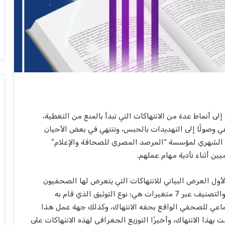
أنماط عدة من الانتهاكات التي تبدأ بالمنع من التغطية،
في وصولًا إلى التهديدات بالحبس، وتنتهي في بعض الأحيان
صائي الشهري لمؤسسة “المرصد المصري للصحافة والإعلام”
ن أثناء تأدية مهام عملهم.
أول العرض البياني للانتهاكات التي يتعرض لها الصحفيون
والإعلاميون خلال الشهر المنقضي، ويتم هذا العرض والتصنيف عبر 7 متغيرات هي؛ نوع التوثيق الذي قام به
جتماعي للصحفي الواقع بحقه الانتهاك، وكذلك جهة عمل هذا
هذا الانتهاك، وأخيرًا التوزيع الجغرافي لهذه الانتهاكات على