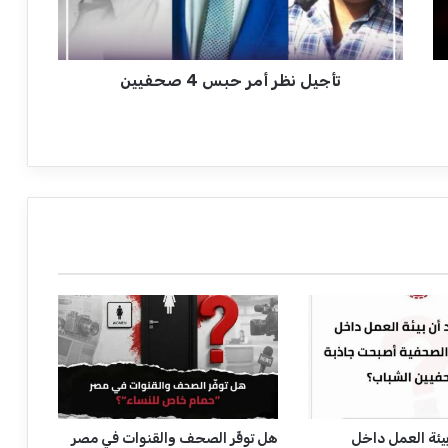
ظ
ر
أ
تأجيل نظر أمر حبس 4 صحفيين
م
ر
ح
ب
س
4
ص
ح
ف
ي
ي
ن
يئة العمل داخل
هل توفِّر الصحف والقنوات في مصر