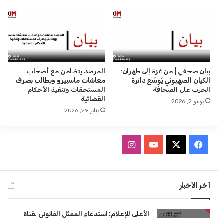
ل
ا
ت
ل
أ
ش
س
ه
ي
ر
س
ي
ن
و
بيان صحفي | من غزة إلى طهران:
المرصد يتضامن مع أصحاب
ق
ل
الكيان الصهيوني يُوسّع دائرة
معاشات ماسبيرو ويطالب بصرف
ا
ي
الحرب على الصحافة
المستحقات وتنفيذ الأحكام
ب
و
القضائية
يوليو 2, 2026
ة
2
يناير 29, 2026
ا
0
ل
1
ص
8
ف
ا
ح
(
ف
ت
ي
X
Y
ن
ي
ق
ي
ر
س
o
س
أخر الأخبار
ن
ي
و
ر
ب
u
ت
ت
)
الأعلى للإعلام: استدعاء الممثل القانوني لقناة
غ