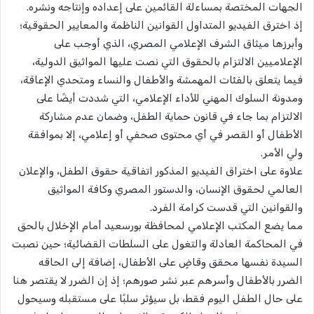
الجهات المختصة بمساءلة القائمين على إعداده وإنتاجه ونشره.
إذ اخترق الفيديو المتداول القوانين الناظمة والمعايير الحقوقية؛
وأبرزها ميثاق الشرف الإعلامي المصري، الذي أوجب على
الإعلاميين الالتزام بالحقوق التي نصت عليها المواثيق الدولية،
فيما يتعلق بالفئات المهمشة والأطفال والنساء ومتحدي الإعاقة،
ومدونة السلوك المهني للأداء الإعلامي، التي شددت أيضًا على
الالتزام بما جاء في قانون حماية الطفل، وضمان عدم مشاركة
الأطفال أو القصر في أي محتوى صحفي أو إعلامي، إلا بموافقة
ولي الأمر.
علاوة على اختراق الفيديو المذكور اتفاقية حقوق الطفل، والإعلان
العالمي لحقوق الإنسان، والدستور المصري وكافة المواثيق
والقوانين التي قدست كرامة الفرد.
مما يضع المكتب الإعلامي لمحافظة بورسعيد أمام الإخلال بالحق
في المحاكمة العادلة والتغول على السلطات القضائية؛ حين نصبت
السيدة نفسها محقق وقاضٍ على الأطفال، إضافة إلى الحاقه
الضرر بالأطفال وأسرهم عبر نشر صورهم؛ إذ إن الضرر لا يقتصر هنا
على حال الطفل اليوم فقط، بل سيؤثر سلبًا على مستقبله وسيحول