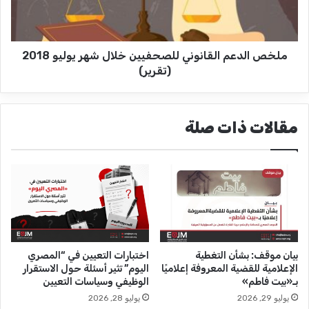
ي
د
ر
ع
ي
م
ر
ملخص الدعم القانوني للصحفيين خلال شهر يوليو 2018
ا
م
ل
(تقرير)
ض
ق
ا
ا
ن
ن
مقالات ذات صلة
"
و
و
ن
ا
ي
ل
ل
ذ
ل
ك
ص
ر
ح
ى
ف
ا
ي
بيان موقف: بشأن التغطية
اختبارات التعيين في “المصري
ل
ي
الإعلامية للقضية المعروفة إعلاميًا
اليوم” تثير أسئلة حول الاستقرار
ـ
ن
بـ«بيت فاطم»
الوظيفي وسياسات التعيين
7
خ
يوليو 29, 2026
يوليو 28, 2026
7
ل