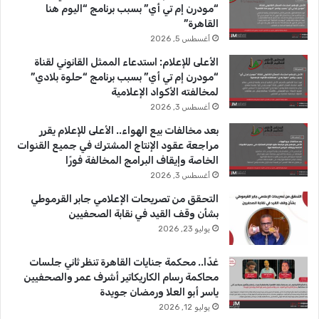
و
T
ق
“مودرن إم تي أي” بسبب برنامج “اليوم هنا
ط
القاهرة”
ي
ك
u
ر
أغسطس 5, 2026
ة
أ
b
ا
الأعلى للإعلام: استدعاء الممثل القانوني لقناة
ج
“مودرن إم تي أي” بسبب برنامج “حلوة بلادي”
و
e
م
لمخالفته الأكواد الإعلامية
ا
أغسطس 3, 2026
ء
بعد مخالفات بيع الهواء.. الأعلى للإعلام يقرر
ا
مراجعة عقود الإنتاج المشترك في جميع القنوات
ل
الخاصة وإيقاف البرامج المخالفة فورًا
ا
أغسطس 3, 2026
ن
ت
التحقق من تصريحات الإعلامي جابر القرموطي
خ
بشأن وقف القيد في نقابة الصحفيين
ا
يوليو 23, 2026
ب
ا
غدًا.. محكمة جنايات القاهرة تنظر ثاني جلسات
ت
محاكمة رسام الكاريكاتير أشرف عمر والصحفيين
ا
ياسر أبو العلا ورمضان جويدة
ل
يوليو 12, 2026
ر