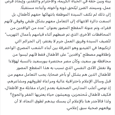
بينه وبين حقه في الحياة الكريمة، والاحترام والتقدير، وإيجاد فرص
عمل، وسيمتد الضرر ليُلحق ذويه وأخوته، وأبناءه مستقبلًا.
إلى ذلك لم تكتف السيدة الموظفة بانتهاكها حقهم كأطفال، بل
اتسعت دائرة الانتهاك إلى التعامل معهم بشكل طبقي وفوقي لأنهم
فقراء، وتم عنونة المقطع المصور بعنوان “عدد من الوافدين من
المحافظات الأخرى الذي تم ضبطهم أثناء قيامهم بأعمال التهريب”
لتُضيف السيدة وفريق العمل جرم لا يغتفر، إلى الجرائم التي
ارتكبوها في الفيديو وهو التفرقة بين أبناء الشعب المصري الواحد
بإطلاقهم مصطلح “وافدين” على الأطفال فقط لأنهم ليسوا من
محافظة بور سعيد، وكأن مصر مختصرة ببورسعيد بالنسبة لهؤلاء!
ولا نغفل الأذى النفسي الذي تسبب به هذا المقطع المصور
للأطفال الذين هم بشكل أو بآخر ضحايا، يجب التعامل معهم من
قبل وسائل الإعلام باحترافية عالية ومراعاة لظروفهم ومشاعرهم،
إذ توصي أغلب المدارس الصحفية بعدم إجراء مقابلة مع الأطفال،
فكيف لأطفال مُحتجزين، ويعيشون حياة يعتريها الفقر والجوع؟
ولذا فالأجدر هنا بالإعلام أن يمسك بيدهم لطوق النجاة، لا أن
يوقعهم ضحية سبق إعلامي.