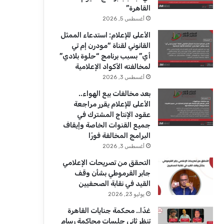
ك
u
ر
القاهرة”
b
ا
أغسطس 5, 2026
الأعلى للإعلام: استدعاء الممثل
e
م
القانوني لقناة “مودرن إم تي
أي” بسبب برنامج “حلوة بلادي”
لمخالفته الأكواد الإعلامية
أغسطس 3, 2026
بعد مخالفات بيع الهواء..
الأعلى للإعلام يقرر مراجعة
عقود الإنتاج المشترك في
جميع القنوات الخاصة وإيقاف
البرامج المخالفة فورًا
أغسطس 3, 2026
التحقق من تصريحات الإعلامي
جابر القرموطي بشأن وقف
القيد في نقابة الصحفيين
يوليو 23, 2026
غدًا.. محكمة جنايات القاهرة
تنظر ثاني جلسات محاكمة رسام