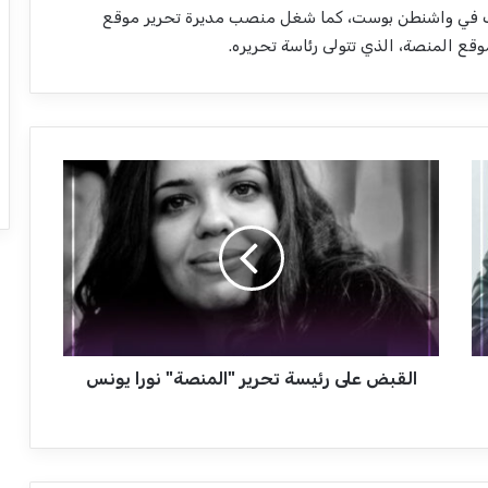
ممارسة للمهنة منذ 15 عامًا، عملت في واشنطن بوست، كما شغل منصب مديرة تحرير موقع
ا
ل
ق
ب
ض
ع
ل
ى
ر
القبض على رئيسة تحرير "المنصة" نورا يونس
ئ
ي
س
ة
ت