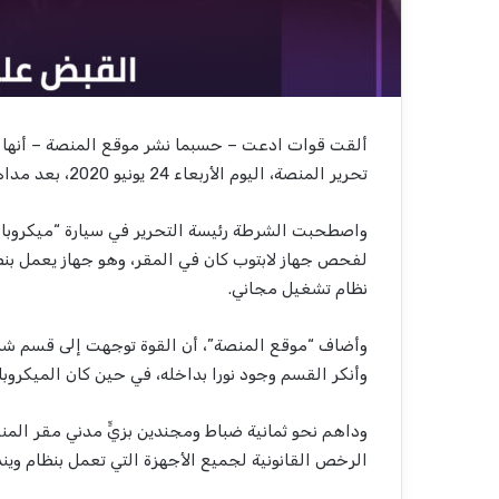
ألقت قوات ادعت – حسبما نشر موقع المنصة – أنها م
تحرير المنصة، اليوم الأربعاء 24 يونيو 2020، بعد مداهمة المقر وتفتيش أجهزة الكمبيوتر الموجودة فيه.
واصطحبت الشرطة رئيسة التحرير في سيارة “ميكروباص
لفحص جهاز لابتوب كان في المقر، وهو جهاز يعمل بنظ
نظام تشغيل مجاني.
وأضاف “موقع المنصة”، أن القوة توجهت إلى قسم ش
وأنكر القسم وجود نورا بداخله، في حين كان الميكرو
وداهم نحو ثمانية ضباط ومجندين بزيٍّ مدني مقر المن
الرخص القانونية لجميع الأجهزة التي تعمل بنظام ويند