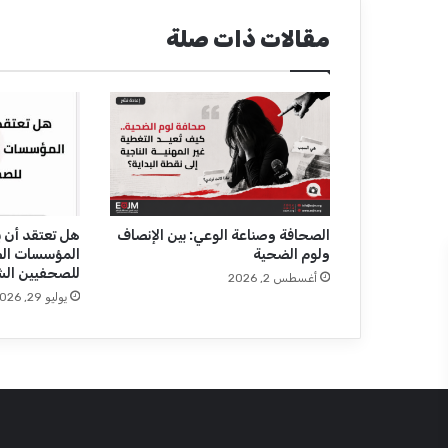
ر
ئ
مقالات ذات صلة
ي
س
ت
ح
ر
ي
ر
"
م
ص
الصحافة وصناعة الوعي: بين الإنصاف
هل تعتقد أن ب
ولوم الضحية
المؤسسات ال
ر
للصحفيين الش
ا
أغسطس 2, 2026
ل
يوليو 29, 2026
ع
ر
ب
ي
ة
"