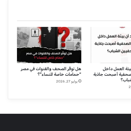
ح
ر
ي
ر
"
ا
ل
م
ن
ص
ة
"
يئة العمل داخل
هل توفِّر الصحف والقنوات في مصر
صحفية أصبحت جاذبة
“حمامات خاصة للنساء”؟
ن
باب؟
و
يوليو 27, 2026
ر
ا
ي
و
ن
س