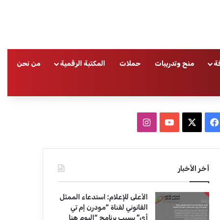
ة
منح وتدريبات
حملات
المكتبة الرقمية
من نحن
ا
ف
ا
ي
X
Y
ن
س
o
س
أخر الأخبار
ب
u
ت
الأعلى للإعلام: استدعاء الممثل
و
T
ق
القانوني لقناة “مودرن إم تي
أي” بسبب برنامج “اليوم هنا