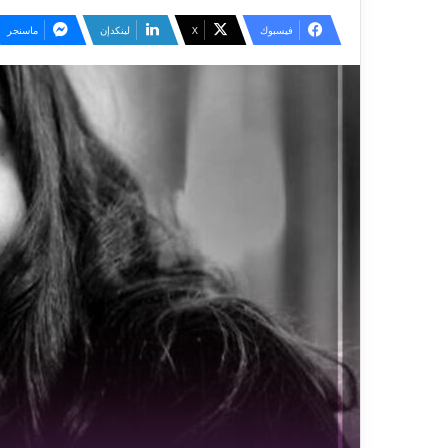
فيسبوك
‫X
لينكدإن
ماسنجر