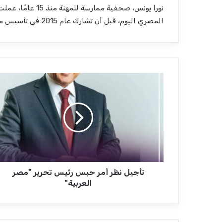
نورا يونس، صحفية 
المصري اليوم، قبل أن تشارك عام 2015 في تأسيس موقع المنصة، الذي تتولى رئاسة تحريره.
ت
أ
ج
ي
ل
ن
ظ
ر
أ
تأجيل نظر أمر حبس رئيس تحرير "مصر
م
ر
العربية"
ح
ب
س