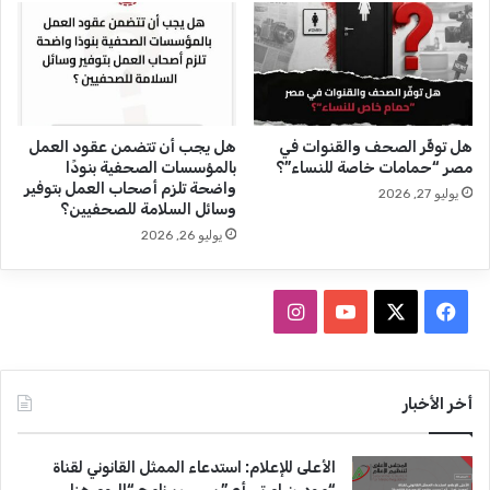
.
ل
.
ج
و
ا
ت
ئ
ح
ز
ي
ة
هل توفِّر الصحف والقنوات في
هل يجب أن تتضمن عقود العمل
ل
“
مصر “حمامات خاصة للنساء”؟
بالمؤسسات الصحفية بنودًا
"
ن
واضحة تلزم أصحاب العمل بتوفير
يوليو 27, 2026
خ
ي
وسائل السلامة للصحفيين؟
ا
ل
يوليو 26, 2026
ل
س
د
و
ص
ن
ف
ا
ل
م
ا
ا
ي
X
Y
ن
ح
ن
"
د
س
o
س
أخر الأخبار
إ
ي
ل
ل
ب
u
ت
ى
ا
الأعلى للإعلام: استدعاء الممثل القانوني لقناة
ا
”
و
T
ق