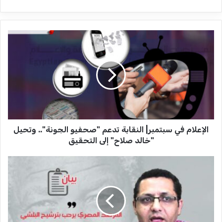
ا
ل
إ
ع
ل
ا
م
ف
ي
الإعلام في سبتمبر| النقابة تدعم "صحفيو الجونة".. وتحيل
س
ب
"خالد صلاح" إلى التحقيق
ت
م
ا
ب
ل
ر
م
|
ر
ا
ص
ل
د