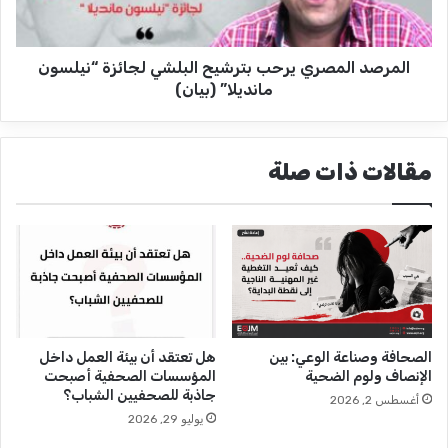
ن
ا
ق
ل
ا
م
ب
المرصد المصري يرحب بترشيح البلشي لجائزة “نيلسون
ص
ة
ر
مانديلا” (بيان)
ت
ي
د
ي
ع
ر
مقالات ذات صلة
م
ح
"
ب
ص
ب
ح
ت
ف
ر
ي
ش
و
ي
ا
ح
ل
ا
الصحافة وصناعة الوعي: بين
هل تعتقد أن بيئة العمل داخل
ج
ل
الإنصاف ولوم الضحية
المؤسسات الصحفية أصبحت
و
ب
جاذبة للصحفيين الشباب؟
أغسطس 2, 2026
ن
ل
يوليو 29, 2026
ة
ش
"
ي