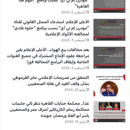
“مودرن إم تي أي” بسبب برنامج “اليوم هنا
ل
(
القاهرة”
ت
ب
ك
u
ر
أغسطس 5, 2026
ح
ي
ق
b
ا
ا
الأعلى للإعلام: استدعاء الممثل القانوني لقناة
ي
ن
“مودرن إم تي أي” بسبب برنامج “حلوة بلادي”
e
م
ق
)
لمخالفته الأكواد الإعلامية
أغسطس 3, 2026
بعد مخالفات بيع الهواء.. الأعلى للإعلام يقرر
مراجعة عقود الإنتاج المشترك في جميع القنوات
الخاصة وإيقاف البرامج المخالفة فورًا
أغسطس 3, 2026
التحقق من تصريحات الإعلامي جابر القرموطي
بشأن وقف القيد في نقابة الصحفيين
يوليو 23, 2026
غدًا.. محكمة جنايات القاهرة تنظر ثاني جلسات
محاكمة رسام الكاريكاتير أشرف عمر والصحفيين
ياسر أبو العلا ورمضان جويدة
يوليو 12, 2026