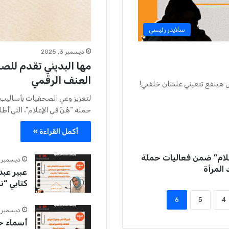
سلايدر رئيسي
ديسمبر 3, 2025
مها البديني تقدم لل
العنف الرقمي
ش هينفع تتعيني علشان خلفتي!
لتعزيز وعي الصحفيات بأساليب ا
حملة “هُنّ في الإعلام”، التي أ
أكمل القراءة »
لام” ضمن فعاليات حملة
ديسمبر 3, 2025
عبير عبد
كتابي “
6
5
4
ديسمبر 2, 2025
أسماء ح