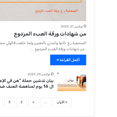
نوفمبر 27, 2023
من شهادات ورقة العبء المزدوج
الصحفية ر.ع: كانوا واعدني بالتعيين ولما خلفت قالولي م
من شهادات ورقة العبء المزدوج …
أكمل القراءة »
نوفمبر 25, 2023
بيان تدشين حملة “هن في الإع
ال 16 يوم لمناهضة العنف ضد المرأة
« الأولى
...
«
2
3