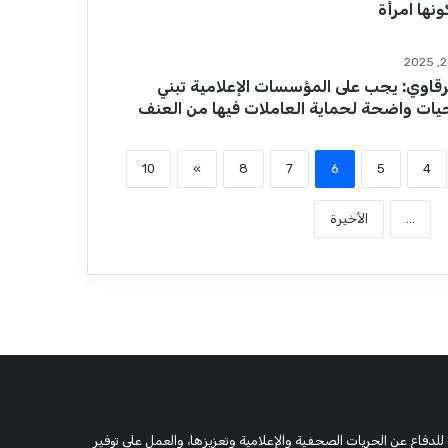
نها امرأة
رقاوي: يجب على المؤسسات الإعلامية تبني
جيات واضحة لحماية العاملات فيها من العنف
10
»
8
7
6
5
4
...
الأخيرة
 وحقوقية مستقلة، مسجلة تحت رقم 5805 لسنة 2016، تهدف للدفاع عن الحريات الصحفية والإعلامية وتعزيزها، والعمل على توفير