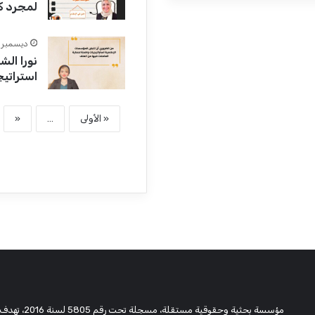
لمجرد كو
ديسمبر 2, 2025
نورا الش
استراتي
« الأولى
...
«
مؤسسة بحثية