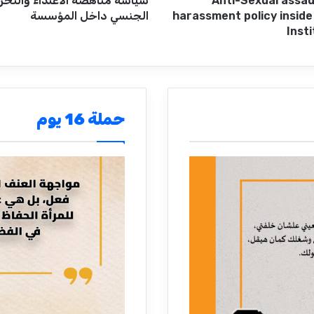
Anti-Sexual assau
سياسة مناهضة الاعتداء والتح
harassment policy insid
الجنسي داخل المؤسسة
Inst
حملة 16 يوم