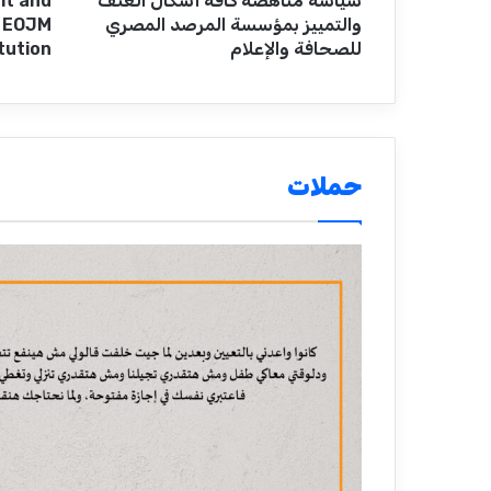
سياسة مناهضة كافة أشكال العنف
lt and
والتمييز بمؤسسة المرصد المصري
e EOJM
للصحافة والإعلام
itution
حملات