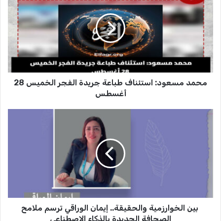
م
د
م
س
ع
و
د
محمد مسعود: استئناف طباعة جريدة الفجر الخميس 28
:
ا
أغسطس
س
ت
ئ
ن
ب
ا
ي
ف
ن
ط
ا
ب
ل
ا
خ
ع
و
ة
⁠بين الخوارزمية والحقيقة.. إيمان الوراقي ترسم ملامح
ا
ج
ر
الصحافة الجديدة بالذكاء الاصطناعي