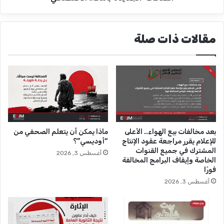
ر
ز
ي
م
د
ي
مقالات ذات صلة
ة
ة
ا
و
ل
ا
ف
ل
ج
ح
ر
ق
ا
ي
ل
ق
خ
ة
بعد مخالفات بيع الهواء.. الأعلى
ماذا يمكن أن يتعلم الصحفي من
م
.
للإعلام يقرر مراجعة عقود الإنتاج
“أوديسي”؟
ي
.
المشترك في جميع القنوات
أغسطس 3, 2026
س
إ
الخاصة وإيقاف البرامج المخالفة
2
ي
فورًا
8
م
أغسطس 3, 2026
أ
ا
غ
ن
س
ا
ط
ل