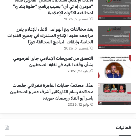
b
ا
الأعلى للإعلام: استدعاء الممثل القانوني لقناة
ا
“مودرن إم تي أي” بسبب برنامج “حلوة بلادي”
ل
e
م
لمخالفته الأكواد الإعلامية
ج
د
أغسطس 3, 2026
ي
بعد مخالفات بيع الهواء.. الأعلى للإعلام يقرر
د
مراجعة عقود الإنتاج المشترك في جميع القنوات
ة
الخاصة وإيقاف البرامج المخالفة فورًا
ب
أغسطس 3, 2026
ا
ل
التحقق من تصريحات الإعلامي جابر القرموطي
ذ
بشأن وقف القيد في نقابة الصحفيين
ك
يوليو 23, 2026
ا
ء
غدًا.. محكمة جنايات القاهرة تنظر ثاني جلسات
ا
محاكمة رسام الكاريكاتير أشرف عمر والصحفيين
ل
ياسر أبو العلا ورمضان جويدة
ا
يوليو 12, 2026
ص
ط
ن
فعاليات
ا
ع