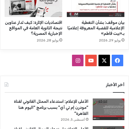
س
و
ر
ا
ق
بيان موقف: بشأن التغطية
اقتصاديات الإثارة: كيف تُدار عناوين
ي
الإعلامية للقضية المعروفة إعلاميًا
نتيجة الثانوية العامة في المواقع
ت
بـ«بيت فاطم»
الإخبارية المصرية؟
ر
يوليو 29, 2026
يوليو 28, 2026
س
م
م
ف
ا
ل
ا
ي
X
Y
ن
م
ح
س
o
س
أخر الأخبار
ا
ل
ب
u
ت
ص
الأعلى للإعلام: استدعاء الممثل القانوني لقناة
ح
و
T
ق
“مودرن إم تي أي” بسبب برنامج “اليوم هنا
ا
القاهرة”
ك
u
ر
ف
أغسطس 5, 2026
ة