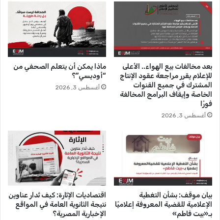
ه
د
ا
ا
م
ل
س
ص
ب
ح
و
ا
بعد مخالفات بيع الهواء.. الأعلى
ماذا يمكن أن يتعلم الصحفي من
ق
ف
للإعلام يقرر مراجعة عقود الإنتاج
“أوديسي”؟
ذ
ة
المشترك في جميع القنوات
أغسطس 3, 2026
ف
ل
الخاصة وإيقاف البرامج المخالفة
ش
ل
فورًا
ي
ت
أغسطس 3, 2026
خ
غ
ا
ي
ل
ي
أ
ر
ز
ه
ر
بيان موقف: بشأن التغطية
اقتصاديات الإثارة: كيف تُدار عناوين
الإعلامية للقضية المعروفة إعلاميًا
نتيجة الثانوية العامة في المواقع
بـ«بيت فاطم»
الإخبارية المصرية؟