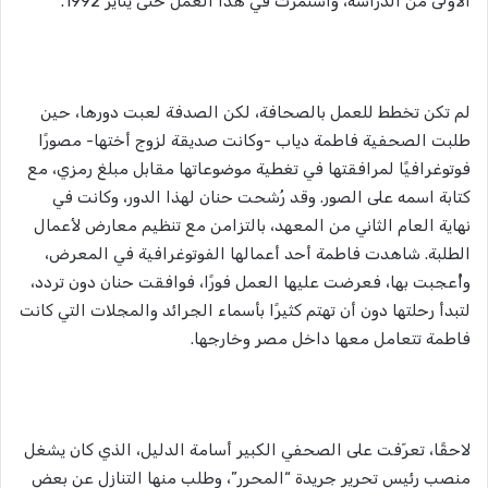
الأولى من الدراسة، واستمرت في هذا العمل حتى يناير 1992.
لم تكن تخطط للعمل بالصحافة، لكن الصدفة لعبت دورها، حين
طلبت الصحفية فاطمة دياب -وكانت صديقة لزوج أختها- مصورًا
فوتوغرافيًا لمرافقتها في تغطية موضوعاتها مقابل مبلغ رمزي، مع
كتابة اسمه على الصور. وقد رُشحت حنان لهذا الدور، وكانت في
نهاية العام الثاني من المعهد، بالتزامن مع تنظيم معارض لأعمال
الطلبة. شاهدت فاطمة أحد أعمالها الفوتوغرافية في المعرض،
وأُعجبت بها، فعرضت عليها العمل فورًا، فوافقت حنان دون تردد،
لتبدأ رحلتها دون أن تهتم كثيرًا بأسماء الجرائد والمجلات التي كانت
فاطمة تتعامل معها داخل مصر وخارجها.
لاحقًا، تعرّفت على الصحفي الكبير أسامة الدليل، الذي كان يشغل
منصب رئيس تحرير جريدة “المحرر”، وطلب منها التنازل عن بعض