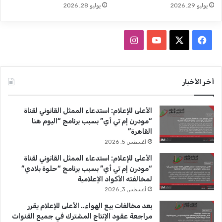
يوليو 29, 2026
يوليو 28, 2026
ف
ا
ي
X
Y
ن
س
o
س
أخر الأخبار
ب
u
ت
الأعلى للإعلام: استدعاء الممثل القانوني لقناة
و
T
ق
“مودرن إم تي أي” بسبب برنامج “اليوم هنا
القاهرة”
ك
u
ر
أغسطس 5, 2026
b
ا
الأعلى للإعلام: استدعاء الممثل القانوني لقناة
“مودرن إم تي أي” بسبب برنامج “حلوة بلادي”
e
م
لمخالفته الأكواد الإعلامية
أغسطس 3, 2026
بعد مخالفات بيع الهواء.. الأعلى للإعلام يقرر
مراجعة عقود الإنتاج المشترك في جميع القنوات