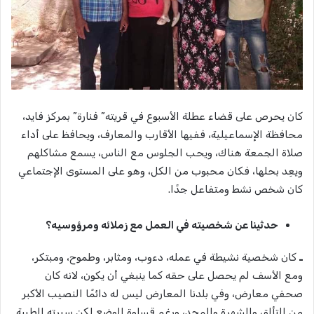
كان يحرص على قضاء عطلة الأسبوع في قريته” فنارة” بمركز فايد،
محافظة الإسماعيلية، ففيها الأقارب والمعارف، ويحافظ على أداء
صلاة الجمعة هناك، ويحب الجلوس مع الناس، يسمع مشاكلهم
ويعِد بحلها، فكان محبوب من الكل، وهو على المستوى الإجتماعي
كان شخص نشط ومتفاعل جدًا.
حدثينا عن شخصيته في العمل مع زملائه ومرؤوسيه؟
ـ
كان شخصية نشيطة في عمله، دءوب، ومثابر، وطموح، ومبتكر،
ومع الأسف لم يحصل على حقه كما ينبغي أن يكون، لانه كان
صحفي معارض، وفي بلدنا المعارض ليس له دائمًا النصيب الأكبر
من التألق والشهرة والمجد، ورغم قساوة الوضع لكن سيرته الطيبة