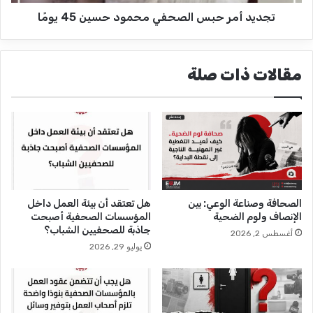
ي
ح
ل
تجديد أمر حبس الصحفي محمود حسين 45 يومًا
ب
ا
س
ن
ا
ت
ل
مقالات ذات صلة
ه
ص
ا
ح
ك
ف
ا
ي
ت
م
ا
ح
ل
م
ح
و
ر
د
الصحافة وصناعة الوعي: بين
هل تعتقد أن بيئة العمل داخل
ي
ح
الإنصاف ولوم الضحية
المؤسسات الصحفية أصبحت
ا
س
جاذبة للصحفيين الشباب؟
أغسطس 2, 2026
ت
ي
يوليو 29, 2026
ا
ن
ل
4
ص
5
ح
ي
ف
و