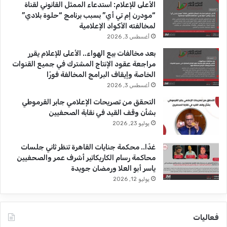
2
b
ا
الأعلى للإعلام: استدعاء الممثل القانوني لقناة
0
“مودرن إم تي أي” بسبب برنامج “حلوة بلادي”
e
م
لمخالفته الأكواد الإعلامية
أغسطس 3, 2026
بعد مخالفات بيع الهواء.. الأعلى للإعلام يقرر
مراجعة عقود الإنتاج المشترك في جميع القنوات
الخاصة وإيقاف البرامج المخالفة فورًا
أغسطس 3, 2026
التحقق من تصريحات الإعلامي جابر القرموطي
بشأن وقف القيد في نقابة الصحفيين
يوليو 23, 2026
غدًا.. محكمة جنايات القاهرة تنظر ثاني جلسات
محاكمة رسام الكاريكاتير أشرف عمر والصحفيين
ياسر أبو العلا ورمضان جويدة
يوليو 12, 2026
فعاليات