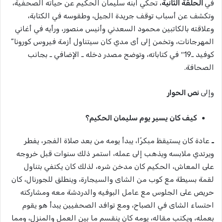
في
الحلقة الثانية
، تحكي ابنه سليمان الحكيم عن حياته الصحفية،
وتكشف عن أسباب توقف جريدة الجيل، وطقوسه في الكتابة،
وعلاقته بالكاتبين محمود السعدني وأنيس منصور، ورأيه في أغاني
المهرجانات، وتخمن إلى أى مدي كان سيتناول أزمة فيروس كورونا”
كوفيد ـ19″ في كتاباته، وتوضح مصدر دخله ـ الإضافي ـ بجانب
الصحافة.
وإلى
نص الحوار
كيف كان يسير يوم سليمان الحكيم؟
ـ
عادة كان يستيقظ مبكرًا، يبدأ يومه من بعد صلاة الفجر، يفطر
ويرتدي ملابسه ويذهب إلى عمله، استمر ذلك سنوات قبل خروجه
على المعاش، الحكيم كان مدخن شره، لذلك كان يكتفي بتناول
لقمة بسيطة مع كوب من الشاى والسيجارة، وينطلق للجورنال، كان
حريص على الجلوس مع عامل البوفيه والدردشة معه ومشاركته
احتساء الشاى في الصباح، ومع توافد الصحفيين يبدأ هو يقوم
بعمله، ويكتب مقاله، يومه كان ينقسم ما بين العمل والمنزل، ومما