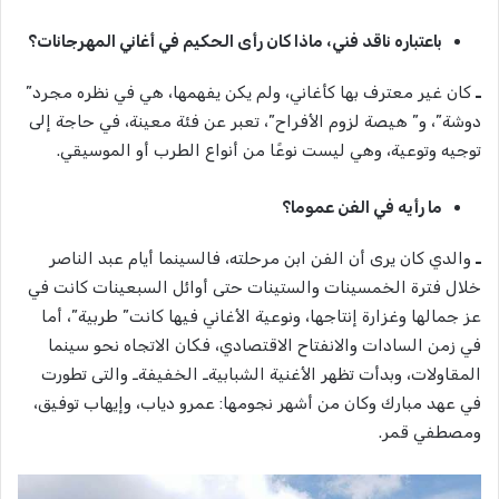
باعتباره ناقد فني، ماذا كان رأى الحكيم في أغاني المهرجانات؟
ـ
كان غير معترف بها كأغاني، ولم يكن يفهمها، هي في نظره مجرد”
دوشة”، و” هيصة لزوم الأفراح”، تعبر عن فئة معينة، في حاجة إلى
توجيه وتوعية، وهي ليست نوعًا من أنواع الطرب أو الموسيقي.
ما رأيه في الفن عموما؟
ـ
والدي كان يرى أن الفن ابن مرحلته، فالسينما أيام عبد الناصر
خلال فترة الخمسينات والستينات حتى أوائل السبعينات كانت في
عز جمالها وغزارة إنتاجها، ونوعية الأغاني فيها كانت” طربية”، أما
في زمن السادات والانفتاح الاقتصادي، فكان الاتجاه نحو سينما
المقاولات، وبدأت تظهر الأغنية الشبابيةـ الخفيفةـ والتى تطورت
في عهد مبارك وكان من أشهر نجومها: عمرو دياب، وإيهاب توفيق،
ومصطفي قمر.