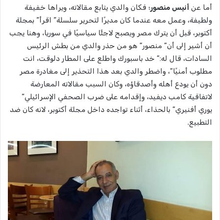
أما عن
أنيس منصور
؛ فكان والدي يتابع مقالاته، ويراها خفيفة
ولطيفة، وعمل معه عندما كان مديرًا لتحرير سلسلة” اقرأ” بمجلة
أكتوبر، قبل أن يترك مصر ويصبح لاجئًا سياسيًا في سوريا، وهنا يجب
أن أشير إلى أن” منصور” هو من حذر والدي من بطش الرئيس
السادات، قال له:” خد باسبورك واطلع على المطار دلوقت، انت
مطلوب أمنيًا”، واضطر والدي بعد هذا التحذير إلى مغادرة مصر
دون أن يودع أهله وأصدقاؤه، وكان السبب مقالاته المعارضة
لاتفاقية كامب ديفيد، وإقدامه على ضرب الصحفي الإسرائيلي”
يوري أفنيري” بالحذاء، أثناء تواجده داخل مجلة أكتوبر، لانه كان ضد
التطبيع.