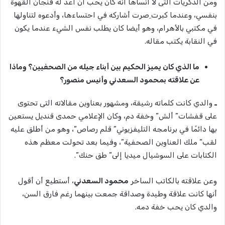
ومن الذكريات التى لا أنساها أنه كان يحب أن أعد له فنجان القهوة
بنفسي، وعندما كبرت ِصرت أشاركه في احتساءها، وأدعوه لتناولها
في مكتبي بالأهرام، وهو أيضا كان يطلب نفس الشيء عندما يكون
في النقابة يكتب مقاله.
ما الذي كان يميز الحكيم بين أبناء جيله من الصحفيين؟ وماذا
عن علاقته بمحمود السعدني وأنيس منصور؟
ـ
والدي كانت كلماته رشيقة، ومشهور بعناوين مقالاته التى تحتوى
على قفشات” ألش” وخفة دم، وكان الإعلامي حمدى قنديل يستعين
بها دائمًا في برنامجه التليفزيوني” قلم رصاص”، وهو من أطلق عليه
لقب” ملك العناوين الصحفية”، وفيما بعد تحولت معظم هذه
الكتابات على السوشيال ميديا إلى” طق حنك”.
وعن علاقته بالكاتب الساخر
محمود السعدني
، أستطيع أن أقول
أنها كانت علاقة وطيدة وصداقة جمعت بينهما رغم فارق السن،
والدي كان يحب خفة دمه.