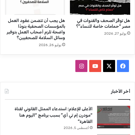
ي
مً
ة
ا
و
هل توفِّر الصحف والقنوات في
هل يجب أن تتضمن عقود العمل
ا
مصر “حمامات خاصة للنساء”؟
بالمؤسسات الصحفية بنودًا
ل
واضحة تلزم أصحاب العمل بتوفير
يوليو 27, 2026
إ
وسائل السلامة للصحفيين؟
ع
يوليو 26, 2026
ل
ا
م
ف
ا
ي
ة
ي
X
Y
ن
–
س
س
o
س
أخر الأخبار
ب
ت
ب
u
ت
م
الأعلى للإعلام: استدعاء الممثل القانوني لقناة
ب
و
T
ق
“مودرن إم تي أي” بسبب برنامج “اليوم هنا
ر
القاهرة”
2
ك
u
ر
أغسطس 5, 2026
0