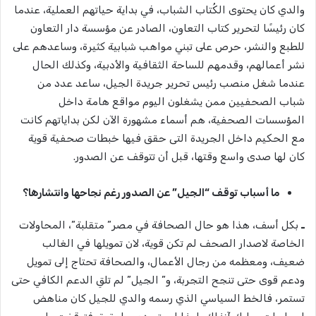
والدي كان يحتوى الكُتاب الشباب، في بداية حياتهم العملية، عندما
كان رئيسًا لتحرير كتاب التعاون، الصادر عن مؤسسة دار التعاون
للطبع والنشر، حرص على تبني مواهب شبابية كثيرة، وساعدهم على
نشر أعمالهم، وقدمهم للساحة الثقافية والأدبية، وكذلك الحال
عندما شغل منصب رئيس تحرير جريدة الجيل، ساعد عدد من
شباب الصحفيين ممن يشغلون اليوم مواقع هامة داخل
المؤسسات الصحفية، هم أسماء مشهورة الآن لكن بداياتهم كانت
مع الحكيم داخل الجريدة التى حقق فيها خبطات صحفية قوية
كان لها صدى واسع وقتها، قبل أن تتوقف عن الصدور.
ما أسباب توقف “الجيل” عن الصدور رغم نجاحها وانتشارها؟
ـ
بكل أسف، هذا هو حال الصحافة في مصر” متقلبة”، المحاولات
الخاصة لاصدار الصحف لم تكن قوية، لان تمويلها في الغالب
ضعيف، ومعظمه من رجال الأعمال، والصحافة تحتاج إلى تمويل
ودعم قوى حتى تنجح التجربة، و” الجيل” لم تلقِ الدعم الكافي حتى
تستمر، فالخط السياسي الذي رسمه والدي للجيل كان مناهض