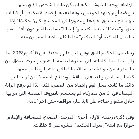
الهادئة ووجه البشوش، لكنه لم يكن ذلك الشخص الذي يسهل
ترويضه أو توجيهه نحو تبني موقفًا بعينه، إرضاءًا لأشخاص أو كيانات
مهما بلغ مستوى نفوذها وسطوتها في المجتمع، كان” حكيمًا” إذا
نطق، و”مبدعًا” حينما يكتب، و” إنسانًا” يساعد الغير دون تأفف، هو
سليمان الحكيم أو” الحكيم” مثلما كان يناديه المقربون منه.
وسليمان الحكيم الذي توفي قبل عام وتحديدًا في 5 أكتوبر2019، ما
زال يحيا بيننا بكلماته التى سطرها بقلمه الرشيق، وعبرت بصدق عن
ما يعتريه من مواقف تجاه الأحداث التى عاشها وتفاعل معها
كمحلل سياسي وناقد فني، يناقش ويدافع باستماتة عن آراءه التى
دائمًا ما كانت محل لوم وانتقاد من البعض، لكنه أبدًا لم يرفع الراية
البيضاء في أيًا من معاركه، لم يستسلم للظروف الصعبة التى مر بها
خلال مشوار حياته، ظل ثابتًا على مواقفه حتى آخر أيامه.
وفي ذكرى رحيله الأولى، أجرى المرصد المصري للصحافة والإعلام
حوارًا مع ابنته” إسراء الحكيم”، ننشره على
3 حلقات
.