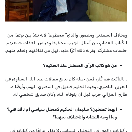
وبخلاف السعدني ومنصور، والدي” محظوظ” لانه نشأ بين بوتقة من
الكُتاب العظام، من أمثال: نجيب محفوظ وعباس العقاد، جمعتهم
جلسات مشتركة، وترك ذلك أثرًا عليه، نهل من ثقافتهم وتعلم منهم.
من هو كاتب الرأى المفضل عند الحكيم؟
ـ
بالتأكيد هم كُثر، فمن جيله كان يتابع مقالات عبد الله السناوى في
العربي الناصري، وعبد الحليم قنديل في المصري اليوم، وأيضًا د.
طارق الغزالي حرب قبل أن يتوفاه الله، وكان صديق شخصي له.
أيهما تفضلين؟ سليمان الحكيم كمحلل سياسي أم ناقد فني؟
وما أوجه التشابه والاختلاف بينهما؟
ـ
كتابات والدي في التحليل السياسي لا تقل ابداعًا عن كتاباته في