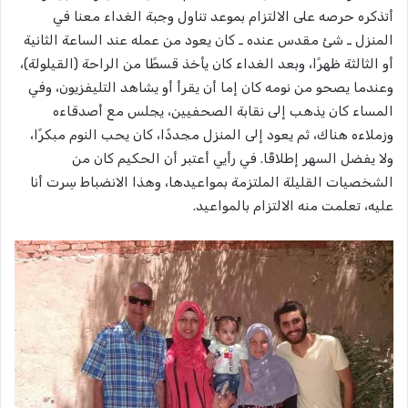
أتذكره حرصه على الالتزام بموعد تناول وجبة الغداء معنا في
المنزل ـ شئ مقدس عنده ـ كان يعود من عمله عند الساعة الثانية
أو الثالثة ظهرًا، وبعد الغداء كان يأخذ قسطًا من الراحة (القيلولة)،
وعندما يصحو من نومه كان إما أن يقرأ أو يشاهد التليفزيون، وفي
المساء كان يذهب إلى نقابة الصحفيين، يجلس مع أصدقاءه
وزملاءه هناك، ثم يعود إلى المنزل مجددًا، كان يحب النوم مبكرًا،
ولا يفضل السهر إطلاقًا. في رأيي أعتبر أن الحكيم كان من
الشخصيات القليلة الملتزمة بمواعيدها، وهذا الانضباط سِرت أنا
عليه، تعلمت منه الالتزام بالمواعيد.