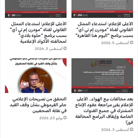
ز
ص
ب
ا
ي
ح
الأعلى للإعلام: استدعاء الممثل
الأعلى للإعلام: استدعاء الممثل
ة
ب
القانوني لقناة “مودرن إم تي أي”
القانوني لقناة “مودرن إم تي أي”
ا
ب
بسبب برنامج “اليوم هنا القاهرة”
بسبب برنامج “حلوة بلادي”
ل
ص
لمخالفته الأكواد الإعلامية
أغسطس 5, 2026
م
م
أغسطس 3, 2026
ت
ة
و
ق
ف
ة
بعد مخالفات بيع الهواء.. الأعلى
التحقق من تصريحات الإعلامي
للإعلام يقرر مراجعة عقود الإنتاج
جابر القرموطي بشأن وقف القيد
المشترك في جميع القنوات
في نقابة الصحفيين
الخاصة وإيقاف البرامج المخالفة
يوليو 23, 2026
فورًا
أغسطس 3, 2026