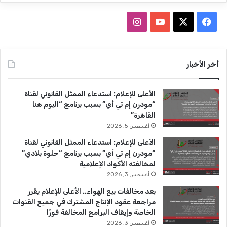
ف
ا
ي
X
Y
ن
س
o
س
أخر الأخبار
ب
u
ت
الأعلى للإعلام: استدعاء الممثل القانوني لقناة
و
T
ق
“مودرن إم تي أي” بسبب برنامج “اليوم هنا
القاهرة”
ك
u
ر
أغسطس 5, 2026
b
ا
الأعلى للإعلام: استدعاء الممثل القانوني لقناة
“مودرن إم تي أي” بسبب برنامج “حلوة بلادي”
e
م
لمخالفته الأكواد الإعلامية
أغسطس 3, 2026
بعد مخالفات بيع الهواء.. الأعلى للإعلام يقرر
مراجعة عقود الإنتاج المشترك في جميع القنوات
الخاصة وإيقاف البرامج المخالفة فورًا
أغسطس 3, 2026