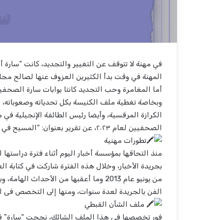
في مهنة لا تتوقف عن التغيير والتجديد، كانت “سارة
المهنة في وقت بدأ الكثيرين العزوف عنها لصالح مجالا
أما المغامرة وحب التجديد كانتا بوابات سارة الصحف
وبخاصة تغطية ملف الكنيسة بكل تحدياته وصعوباته، إلى
الكرازة المرقسية، وأيضا رئيس الطائفة الإنجيلية في 
الصحفيين لعام ٢٠٢٣، عن تقرير بعنوان: “المسيح في الصعيد.. الأخبار تتبع خط سير العائلة المقدسة بجنوب مصر”.
تطورات مهنية
منذ التحاقها بمؤسسة أخبار اليوم أثناء فترة دراست
بجريدة الأخبار، وخلال هذه الفترة شاركت في كتابة ال
من يونيو عام 2013 وما أعقبها من الأحدا
الفن بالجريدة لعدة سنوات، ومنها إلى التخصص فى ا
ملف الشأن القبطي
فور تخصصها في هذا الملف الشائك، نجحت “سارة” في 