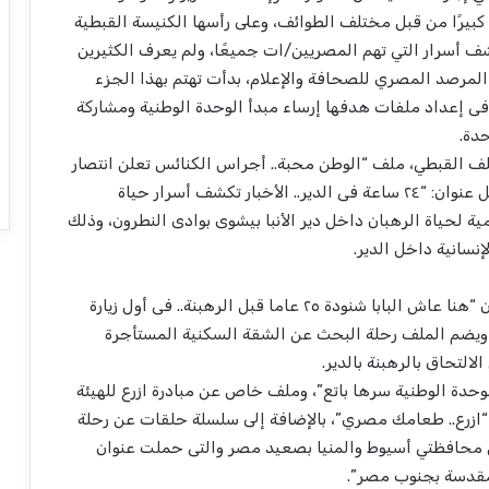
كبيرًا من قبل مختلف الطوائف، وعلى رأسها الكنيسة القبطية
شف أسرار التي تهم المصريين/ات جميعًا، ولم يعرف الكثيرين
لمرصد المصري للصحافة والإعلام، بدأت تهتم بهذا الجزء
ت فى إعداد ملفات هدفها إرساء مبدأ الوحدة الوطنية ومشاركة
دة.
ملف القبطي، ملف “الوطن محبة.. أجراس الكنائس تعلن انتصار
ملحمة الوحدة الوطنية فى أعياد الميلاد”، وملف يحمل عنوان: “٢٤ ساعة فى الدير.. الأخبار تكشف أسرار حياة
ة لحياة الرهبان داخل دير الأنبا بيشوى بوادى النطرون، وذلك
انية داخل الدير.
في ذكرى رحيل معلم الأجيال أنتجت سارة ملفًا بعنوان “هنا عاش البابا شنودة ٢٥ عاما قبل الرهبنة.. فى أول زيارة
 ويضم الملف رحلة البحث عن الشقة السكنية المستأجرة
وحدة الوطنية سرها باتع”، وملف خاص عن مبادرة ازرع للهيئة
 “ازرع.. طعامك مصري”، بالإضافة إلى سلسلة حلقات عن رحلة
ين محافظتي أسيوط والمنيا بصعيد مصر والتى حملت عنوان
لمقدسة بجنوب مصر”.