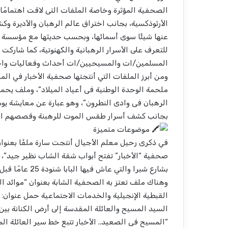
الصحفية المؤثرة وخاصة الملفات التى لاقت اهتمامًا 
الأرثوذكسية، بجانب اختراق عالم الرهبان والأديرة وك
عنها شيئًا سوى أسمائها، وبحسب حديثها مع مؤسسة ا
للتعرف على الأسرار الرهبانية والكهنوتية، كما شارك
المسلمين/ات والمسيحيين/ات أحداث وفعاليات واح
ومن أبرز الملفات التي أنتجتها صحفية الأخبار في ال
الرهبان فى وادى النطرون”، وهو عبارة عن معايشة يومي
بجانب كشف أسرار طقس الموت للرهبنة وقصصهم الإنس
موضوعات متميزة
صحفية “الأخبار” تفتح أبواب شقة الشاب نظير جيد”،
بشارع شبرا والتي عاش فيها البابا شنودة 25 عامًا قبل الالتحاق بالرهبنة بالدير.
وهناك ملف تعتز به الصحفية الشابة بعنوان “موائد ال
القبطية الإنجيلية والخدمات الاجتماعية حمل عنوان:
السيد المسيح والعائلة المقدسة إلى أرض الكنانة ب
“المسيح فى الصعيد.. الأخبار تتبع خط سير العائلة ا