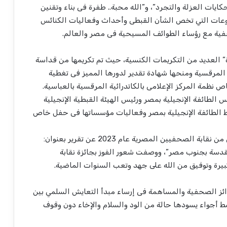
كايات العزلة والتجرد”، و”الله محبة.. طفرة فى بناء وتقنين
ضوعات التي تخص الشأن القبطى وأحداث وفعاليات الكنائس
صحفية مع رؤساء الطوائف المسيحية فى مصر والعالم.
العديد من التكريمات الكنسية، حيث تم تكريمها من قداسة
زة المرقسية ومنحها شهادة تقدير لدورها المميز فى تغطية
نظمة المركز الإعلامى بالكاتدرائية المرقسية بالعباسية.
س الطائفة الإنجيلية بمصر ورئيس الهيئة القبطية الإنجيلية
ط الطائفة الإنجيلية بمصر وفعاليات مؤسساتها فى حفل خاص
وحصلت الصحفية الشابة على جائزة التفوق الصحفي من نقابة الصحفيين المصرية عام 2023 عن تقرير بعنوان:
لمقدسة بجنوب مصر”، ووصفت شعور الفوز بجائزة نقابة
بيرة وتوفيق من الله على جهد وتعب السنوات الماضية.
ئز الصحفية والمساهمة فى إرساء مبدأ التعايش السلمي بين
ط أجواء يسودها حالة من الود والسلام والإخاء دون وقوف