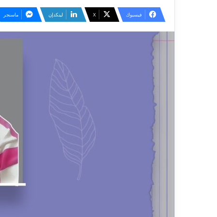
فيسبوك
‫X
لينكدإن
ماسنجر