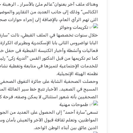
وهناك ملف آخر بعنوان”عالم ملئ بالأسرار .. الرهبنة ح
الكنائس” وذلك إلى جانب العديد من التقارير والمو
التى تهم الرأي العام، بالإضافة إلى إجراء حوارات 
تكريمات وجوائز
خلال سنوات تخصصها في الملف القبطي، نالت “سارة” 
البابا تواضروس الثانى بابا الإسكندرية وبطريرك الكرا
فعاليات وأنشطة وأخبار الكنيسة القبطية فى حفل خاص 
كما تم تكريمها من قبل الدكتور القس “أندرية زكى” رئي
للخدمات الإجتماعية لتميزها في متابعة وتغطية نشا
نظمته الهيئة الإنجيلية.
المسيح في الصعيد.. الأخبار تتبع خط سير العائلة ا
الصحفيين بأنه شعور استثنائى لا يمكن وصفه، فرحة ك
طموحات مهنية
تسعى”سارة أحمد” إلى الحصول على العديد من الجوا
المواطنين، وتعلم ثقافة قبول الآخر والعيش بأمان وس
الدين عائق بين أبناء الوطن الواحد.