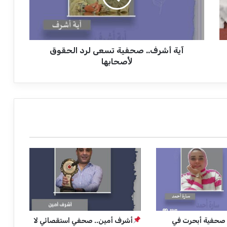
ر
ف
.
.
آية أشرف.. صحفية تسعى لرد الحقوق
ص
ح
ﻷصحابها
ف
ي
ة
ت
س
ع
ى
ل
ر
د
ا
ل
ح
ق
و
صحفية أبحرت في
أشرف أمين.. صحفي استقصائي لا