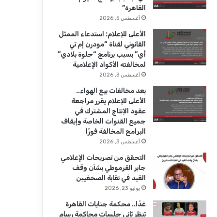
ك
u
ر
القاهرة”
b
ا
أغسطس 5, 2026
الأعلى للإعلام: استدعاء الممثل
e
م
القانوني لقناة “مودرن إم تي
أي” بسبب برنامج “حلوة بلادي”
لمخالفته الأكواد الإعلامية
أغسطس 3, 2026
بعد مخالفات بيع الهواء..
الأعلى للإعلام يقرر مراجعة
عقود الإنتاج المشترك في
جميع القنوات الخاصة وإيقاف
البرامج المخالفة فورًا
أغسطس 3, 2026
التحقق من تصريحات الإعلامي
جابر القرموطي بشأن وقف
القيد في نقابة الصحفيين
يوليو 23, 2026
غدًا.. محكمة جنايات القاهرة
تنظر ثاني جلسات محاكمة رسام