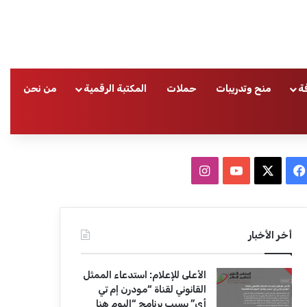
ة
منح وتدريبات
حملات
المكتبة الرقمية
من نحن
ا
ف
ا
ي
X
Y
ن
س
o
س
أخر الأخبار
ب
u
ت
الأعلى للإعلام: استدعاء الممثل
و
T
ق
القانوني لقناة “مودرن إم تي
أي” بسبب برنامج “اليوم هنا