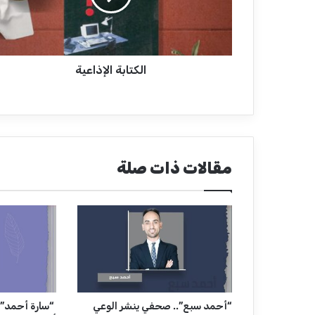
ب
ة
ا
ل
الكتابة الإذاعية
إ
ذ
ا
ع
ي
ة
مقالات ذات صلة
“أحمد سبع”.. صحفي ينشر الوعي
“سارة أحمد” 