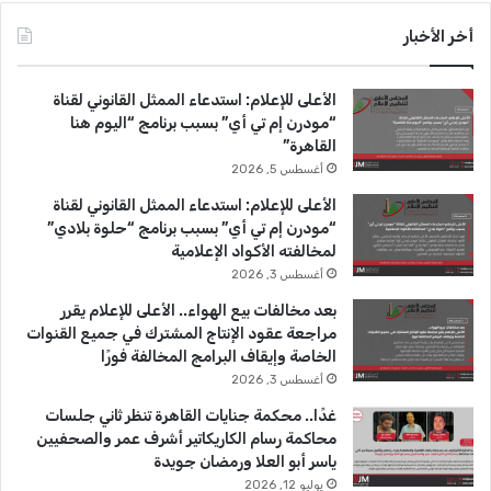
ل
س
o
س
أخر الأخبار
ا
ق
ب
u
ت
س
الأعلى للإعلام: استدعاء الممثل القانوني لقناة
ر
و
T
ق
“مودرن إم تي أي” بسبب برنامج “اليوم هنا
ا
القاهرة”
ك
u
ر
ح
أغسطس 5, 2026
ج
b
ا
الأعلى للإعلام: استدعاء الممثل القانوني لقناة
م
“مودرن إم تي أي” بسبب برنامج “حلوة بلادي”
ي
e
م
لمخالفته الأكواد الإعلامية
ع
ا
أغسطس 3, 2026
ل
بعد مخالفات بيع الهواء.. الأعلى للإعلام يقرر
ص
مراجعة عقود الإنتاج المشترك في جميع القنوات
ح
الخاصة وإيقاف البرامج المخالفة فورًا
ف
أغسطس 3, 2026
ي
ي
غدًا.. محكمة جنايات القاهرة تنظر ثاني جلسات
ن
محاكمة رسام الكاريكاتير أشرف عمر والصحفيين
ا
ياسر أبو العلا ورمضان جويدة
ل
يوليو 12, 2026