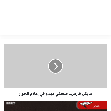
م
ا
ي
ك
ل
ف
ا
ر
مايكل فارس.. صحفي مبدع في إعلام الحوار
س
.
.
ر
ص
ف