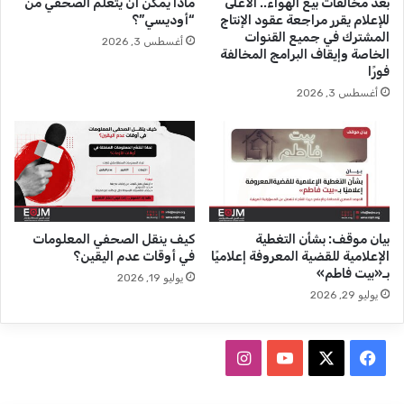
بعد مخالفات بيع الهواء.. الأعلى
ماذا يمكن أن يتعلم الصحفي من
ل
للإعلام يقرر مراجعة عقود الإنتاج
“أوديسي”؟
إ
المشترك في جميع القنوات
أغسطس 3, 2026
ر
الخاصة وإيقاف البرامج المخالفة
ه
فورًا
ا
أغسطس 3, 2026
ب
و
ا
ل
ن
ق
ا
ب
بيان موقف: بشأن التغطية
كيف ينقل الصحفي المعلومات
ة
الإعلامية للقضية المعروفة إعلاميًا
في أوقات عدم اليقين؟
ت
بـ«بيت فاطم»
يوليو 19, 2026
ط
يوليو 29, 2026
ا
ل
ب
ف
ا
ب
إ
ي
X
Y
ن
ط