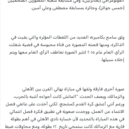
الفوتوغرافي (بجائزتين)، وفي مسابقة شعبة المصورين الصحفيين
(خمس جوائز)، وجائزة بمسابقة مصطفى وعلي أمين.
وثق سامح بكاميرته العديد من اللقطات المؤثرة والتي بقيت في
الذاكرة، ومنها قصته المصورة عن فتاة محبوسة في قضية شغلت
الرأي العام عام ٢٠١٥ لتثير الصورة تعاطف الرأي العام معها ويتم
إخلاء سبيلها.
صورة أخرى فارقة وثقها في مباراة نهائي القرن بين الأهلي
والزمالك، ويصف الحدث: “الماتش كانت أجواءه أشبه بالحرب،
ورغم أنني أعشق كرة القدم كمشجع، لكني أخذت على عاتقي فصل
الانتماء عن العمل، ووجدت صعوبة في تطبيق فكرة فصل انتمائي
في هذه المباراة بالتحديد لأن خسارة نادي الأهلي في أهم بطولة
قارية مع الزمالك كانت ستمحي تاريخ ١٢٠ بطولة، ومع محاولات ضبط