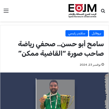
بحث عن
الق
بروفايل
سلايدر رئيسي
سامح أبو حسن.. صحفي رياضة
صاحب صورة “القاضية ممكن”
نوفمبر 23, 2024