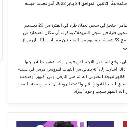
وآخرها يوم 13 ديسمبر 2021. ومن المقرر أن تنظر المحكمة غدًا الاثنين الموافق 24 يناير 2022 أمر تجديد حبسه
وعن وضع الصحفي داخل محبسه، قالت زوجته، :”إن عامر احتجز فى سجن ليمان طره فى الفترة من 20 ديسمبر
ها نقل إلى مجمع سجون طرة فى سجن المزرعة”، وذكرت أن مكان احتجازه فى
ليمان طره كان عبارة عن عنبر مساحته حوالي 50 مترًا مع 39 شخصًا نصفهم من المدخنين مما أثر سلبًا على جهازه
ن.
حتها على موقع التواصل الاجتماعي فيس بوك، تدهور حالة زوجها
 ذاته أشارت إلى أنه يعاني من التهاب فيروسي مزمن فى عينيه
 الظهر نتيجة الجلوس الدائم على الأرض، وفى أكتوبر أوضحت
مصري للصحافة والإعلام. وأكدت الزوجة أن عامر وضعه الصحي
لم الظهر بسبب وجود أسِرَّة.
ش