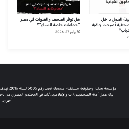
خ
ل
ف
ا
يئة العمل داخل
هل توفِّر الصحف والقنوات في مصر
صحفية أصبحت جاذبة
“حمامات خاصة للنساء”؟
ل
باب؟
ك
يوليو 27, 2026
ي
ب
و
ر
د
مؤسسة بحثية
بيئة عمل آمنة للصحفيين/ات والإعلاميين/ات في المجتمع المصري من ناحية،
أخرى.