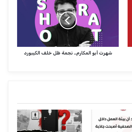
ه
ر
ت
أ
ب
و
ا
ل
شهرت أبو المكارم.. نجمة ظل خلف الكيبورد
م
ك
ا
ر
م
.
.
ن
ج
م
ة
ظ
ل