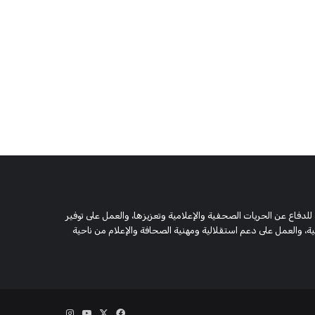
 وحقوقية مستقلة، مسجلة تحت رقم 5805 لسنة 2016، تهدف للدفاع عن الحريات الصحفية والإعلامية وتعزيزها، والعمل على توفير
 والعمل على دعم استقلالية ومهنية الصحافة والإعلام من ناحية
‫X
فيسبوك
‫YouTube
انستقرام