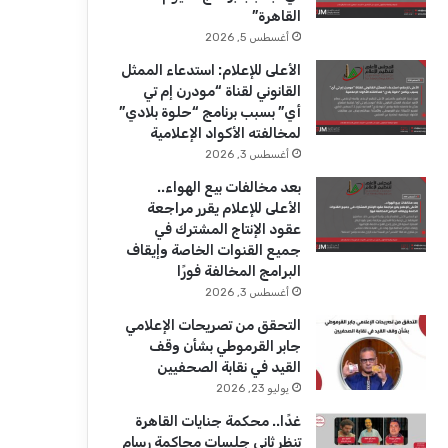
ك
u
ر
القاهرة”
b
ا
أغسطس 5, 2026
الأعلى للإعلام: استدعاء الممثل
e
م
القانوني لقناة “مودرن إم تي
أي” بسبب برنامج “حلوة بلادي”
لمخالفته الأكواد الإعلامية
أغسطس 3, 2026
بعد مخالفات بيع الهواء..
الأعلى للإعلام يقرر مراجعة
عقود الإنتاج المشترك في
جميع القنوات الخاصة وإيقاف
البرامج المخالفة فورًا
أغسطس 3, 2026
التحقق من تصريحات الإعلامي
جابر القرموطي بشأن وقف
القيد في نقابة الصحفيين
يوليو 23, 2026
غدًا.. محكمة جنايات القاهرة
تنظر ثاني جلسات محاكمة رسام