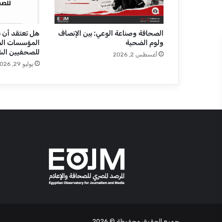
ل
ك
ع
د
الصحافة وصناعة الوعي: بين الإنصاف
هل تعتقد أن ب
ولوم الضحية
المؤسسات ال
س
للصحفيين الش
ة
أغسطس 2, 2026
م
يوليو 29, 2026
ب
د
ع
و
ع
ي
ن
ص
ق
ر
جميع الحقوق محفوظة
© 2026