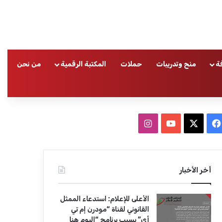
ة
منح وتدريبات
حملات
المكتبة الرقمية
من نحن
ا
ف
ا
ي
X
Y
ن
س
o
س
أخر الأخبار
ب
u
ت
الأعلى للإعلام: استدعاء الممثل
و
T
ق
القانوني لقناة “مودرن إم تي
أي” بسبب برنامج “اليوم هنا