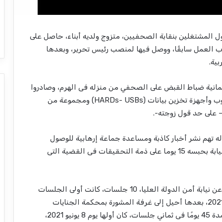
لمشتغلين بنقابة الصحفيين، متزوج ولديه أبناء، حاصل على
ب العمل سابقًا، ووصل فيها لمنصب رئيس تحرير، وبعدها
ية.
منية مكونة من ثمانية ضباط القبض على الصحفي من منزله فى الهرم، وصادروا
أوراقه الثبوتية والهواتف المحمولة والحواسب ولاب توب وأجهزة تخزين بيانات (HARDs- USBs) ومجموعة من
 على حد قول زوجته-.
له تهم نشر أخبار كاذبة ومساعدة جماعة إرهابية للوصول
لأهدافها وإساءة استخدام مواقع التواصل، وأمرت النيابة بحبسه 15 يوما على ذمة التحقيقات فى القضية التى
وبلغ عدد جلسات تجديد حبسه لمدة 15 يومًا الصادرة عن نيابة أمن الدولة العليا، 10 جلسات، كانت أولى الجلسات
فى يوم 20 ديسمبر 2020، وآخر الجلسات يوم 7 مايو 2021، بعدها أحيل إلى غرفة المشورة بمحكمة الجنايات
المنعقدة بمعهد أمناء الشرطة والتى جددت حبسه لمدة 45 يومًا فى ثماني جلسات، كان أولها يوم 8 يونيو 2021،