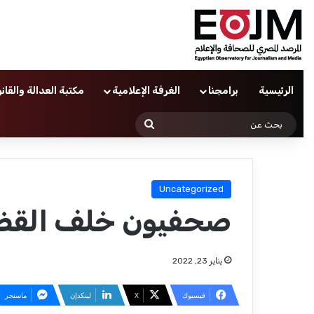
الرئيسية
برامجنا
الغرفة الإعلامية
مكتبة العدالة والقان
بحث
عن
Uncategorized
صحفيون خلف القضبا
يناير 23, 2022
فيسبوك
‫X
لينكدإن
ماسنجر