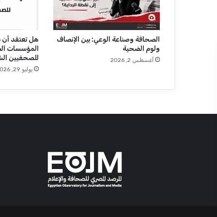
ا
ء
ا
ت
الصحافة وصناعة الوعي: بين الإنصاف
هل تعتقد أن ب
ولوم الضحية
المؤسسات ال
"
للصحفيين الش
ا
أغسطس 2, 2026
ل
يوليو 29, 2026
أ
ع
ل
ى
ل
ل
إ
ع
ل
ا
م
"