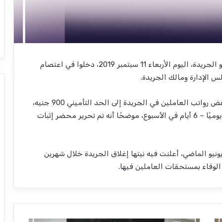
قال صديق العيسوي، الصحفي بـ”التحرير”، إن صحفيو الجريدة، اليوم اﻷربعاء 11 سبتمبر 2019، دخلوا في اعتصام
الإدارة ومالك الجريدة.
وأضاف لـ”المرصد”، إن قرارات “قرطام” تمثلت في خفض رواتب العاملين في الجريدة إلى الحد التأميني 900 جنيه،
والعمل بالحد الأقصى لساعات العمل وهو 8 ساعات يوميًا – 6 أيام في الأسبوع، موضحًا أنه تم تحرير محضر إثبات
ير بالذكر، أن إدارة الجريدة أصدرت بيان، الأحد 23 يونيو الماضي، أعلنت فيه نيتها إغلاق الجريدة خلال شهرين