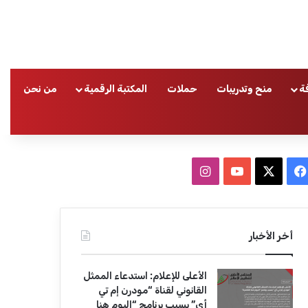
ة
منح وتدريبات
حملات
المكتبة الرقمية
من نحن
ا
ف
ا
ي
X
Y
ن
س
o
س
أخر الأخبار
ب
u
ت
الأعلى للإعلام: استدعاء الممثل
و
T
ق
القانوني لقناة “مودرن إم تي
أي” بسبب برنامج “اليوم هنا