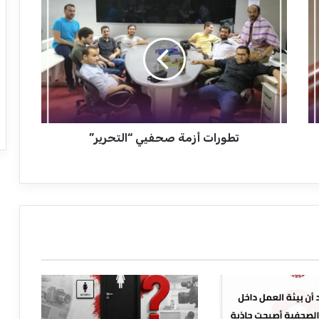
ت
ط
و
ر
ا
ت
أ
ز
م
تطورات أزمة صحفيي “التحرير”
ة
ص
ح
ف
ي
ي
“
ا
ل
ت
ح
ر
ي