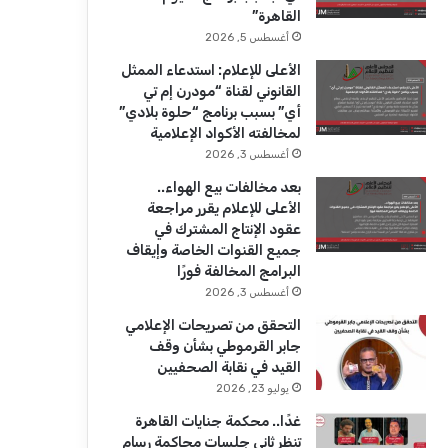
ك
u
ر
القاهرة”
b
ا
أغسطس 5, 2026
الأعلى للإعلام: استدعاء الممثل
e
م
القانوني لقناة “مودرن إم تي
أي” بسبب برنامج “حلوة بلادي”
لمخالفته الأكواد الإعلامية
أغسطس 3, 2026
بعد مخالفات بيع الهواء..
الأعلى للإعلام يقرر مراجعة
عقود الإنتاج المشترك في
جميع القنوات الخاصة وإيقاف
البرامج المخالفة فورًا
أغسطس 3, 2026
التحقق من تصريحات الإعلامي
جابر القرموطي بشأن وقف
القيد في نقابة الصحفيين
يوليو 23, 2026
غدًا.. محكمة جنايات القاهرة
تنظر ثاني جلسات محاكمة رسام