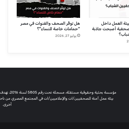
ر
”
يئة العمل داخل
هل توفِّر الصحف والقنوات في مصر
صحفية أصبحت جاذبة
“حمامات خاصة للنساء”؟
باب؟
يوليو 27, 2026
مؤسسة بحثية
بيئة عمل آمنة للصحفيين/ات والإعلاميين/ات في المجتمع المصري من ناحية،
أخرى.