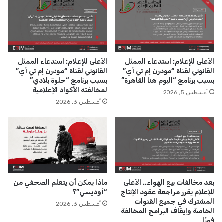
ا
ا
م
م
و
ع
ص
ج
ح
ا
ف
الأعلى للإعلام: استدعاء الممثل
الأعلى للإعلام: استدعاء الممثل
ج
ي
القانوني لقناة “مودرن إم تي أي”
القانوني لقناة “مودرن إم تي أي”
إ
و
بسبب برنامج “اليوم هنا القاهرة”
بسبب برنامج “حلوة بلادي”
ع
ن
لمخالفته الأكواد الإعلامية
أغسطس 5, 2026
ل
/
أغسطس 3, 2026
ا
ا
م
ت
يً
ي
ا
ت
ل
ق
م
ا
د
ض
ة
و
بعد مخالفات بيع الهواء.. الأعلى
ماذا يمكن أن يتعلم الصحفي من
3
ن
للإعلام يقرر مراجعة عقود الإنتاج
“أوديسي”؟
أ
5
المشترك في جميع القنوات
أغسطس 3, 2026
ش
0
الخاصة وإيقاف البرامج المخالفة
ه
ج
فورًا