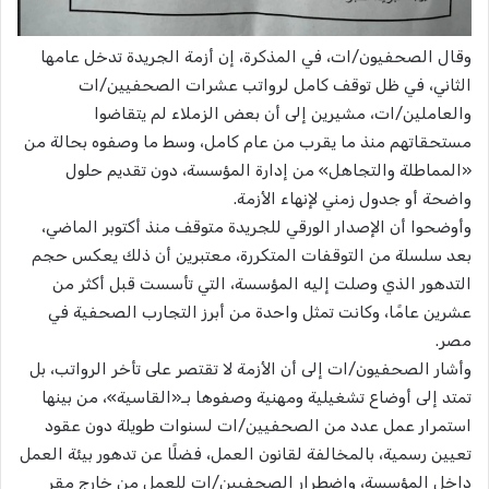
وقال الصحفيون/ات، في المذكرة، إن أزمة الجريدة تدخل عامها
الثاني، في ظل توقف كامل لرواتب عشرات الصحفيين/ات
والعاملين/ات، مشيرين إلى أن بعض الزملاء لم يتقاضوا
مستحقاتهم منذ ما يقرب من عام كامل، وسط ما وصفوه بحالة من
«المماطلة والتجاهل» من إدارة المؤسسة، دون تقديم حلول
واضحة أو جدول زمني لإنهاء الأزمة.
وأوضحوا أن الإصدار الورقي للجريدة متوقف منذ أكتوبر الماضي،
بعد سلسلة من التوقفات المتكررة، معتبرين أن ذلك يعكس حجم
التدهور الذي وصلت إليه المؤسسة، التي تأسست قبل أكثر من
عشرين عامًا، وكانت تمثل واحدة من أبرز التجارب الصحفية في
مصر.
وأشار الصحفيون/ات إلى أن الأزمة لا تقتصر على تأخر الرواتب، بل
تمتد إلى أوضاع تشغيلية ومهنية وصفوها بـ«القاسية»، من بينها
استمرار عمل عدد من الصحفيين/ات لسنوات طويلة دون عقود
تعيين رسمية، بالمخالفة لقانون العمل، فضلًا عن تدهور بيئة العمل
داخل المؤسسة، واضطرار الصحفيين/ات للعمل من خارج مقر