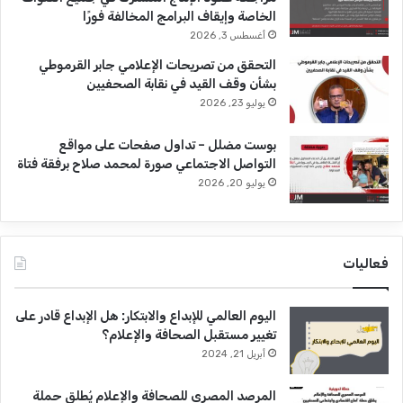
ف
الخاصة وإيقاف البرامج المخالفة فورًا
ج
أغسطس 3, 2026
ر
التحقق من تصريحات الإعلامي جابر القرموطي
»
بشأن وقف القيد في نقابة الصحفيين
إ
ل
يوليو 23, 2026
ى
ح
بوست مضلل – تداول صفحات على مواقع
ا
التواصل الاجتماعي صورة لمحمد صلاح برفقة فتاة
ف
يوليو 20, 2026
ة
ا
ل
ا
فعاليات
ن
ه
ي
اليوم العالمي للإبداع والابتكار: هل الإبداع قادر على
ا
تغيير مستقبل الصحافة والإعلام؟
ر
أبريل 21, 2024
؟
!
المرصد المصري للصحافة والإعلام يُطلق حملة