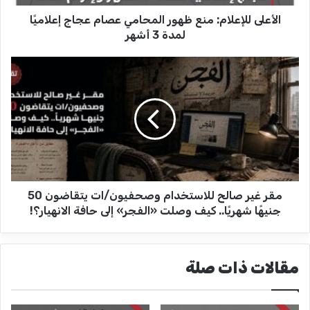
إ
الأعلى للإعلام: منع ظهور المحامي عصام عجاج إعلاميًا
ع
ل
لمدة 3 أشهر
ا
م
م
:
ق
م
ر
ن
غ
ع
ي
ظ
ر
ه
ص
و
ا
ر
ل
ا
مقر غير صالح للاستخدام وصحفيون/ات يتقاضون 50
ح
ل
ل
جنيهًا شهريًا.. كيف وصلت «الفجر» إلى حافة الانهيار؟!
م
ل
ح
ا
ا
س
مقالات ذات صلة
م
ت
ي
خ
ع
د
ص