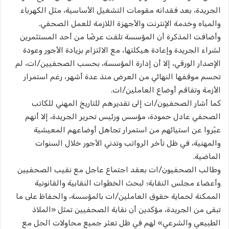
الجريدة، بعد فقدانه مقومات التشغيل الأساسية، مثل الكهرباء
والمياه وخدمة الإنترنت والأجهزة اللازمة للعمل الصحفي.
وأضافت المذكرة أن المؤسسة تلقت عرضًا من أحد المستثمرين
لشراء الجريدة وإعادة هيكلتها، مع الالتزام بزيادة الأجور وعودة
الإصدار الورقي، إلا أن إدارة المؤسسة، بحسب الصحفيين/ات، لم
تحسم موقفها النهائي من العرض منذ عدة أشهر، رغم استمرار
الأزمة وتفاقم أوضاع العاملين/ات.
كما أشار الصحفيون/ات إلى تقديرهم للتاريخ المهني للكاتب
الصحفي عادل حمودة، مؤسس ورئيس تحرير الجريدة، إلا أنهم
عبّروا عن استيائهم من استمرار تجاهل أوضاعهم المعيشية
والمهنية، في ظل تأخر الرواتب وتدني الأجور خلال السنوات
الماضية.
وطالب الصحفيون/ات بعقد اجتماع عاجل مع نقيب الصحفيين
وأعضاء مجلس النقابة؛ لبحث الخطوات النقابية والقانونية
الممكنة لحماية حقوق العاملين/ات بالمؤسسة، والحفاظ على ما
تبقى من الجريدة، مؤكدين أن نقابة الصحفيين تمثل «الملاذ
الطبيعي والشرعي» لهم في ظل تعثر جميع محاولات الحل مع