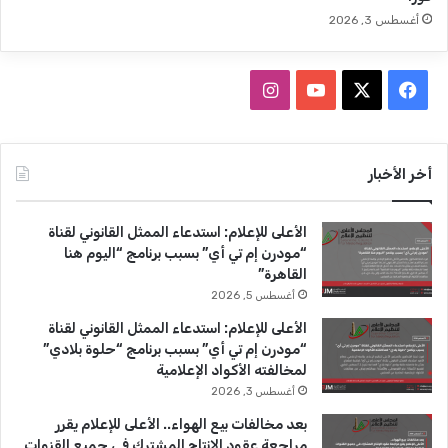
ر
ن
أغسطس 3, 2026
ي
هً
ا
ف
ا
ش
ه
ي
X
Y
ن
ر
يً
س
o
س
أخر الأخبار
ا
.
ب
u
ت
.
الأعلى للإعلام: استدعاء الممثل القانوني لقناة
و
T
ق
ك
“مودرن إم تي أي” بسبب برنامج “اليوم هنا
ي
القاهرة”
ك
u
ر
ف
أغسطس 5, 2026
و
b
ا
الأعلى للإعلام: استدعاء الممثل القانوني لقناة
ص
“مودرن إم تي أي” بسبب برنامج “حلوة بلادي”
ل
e
م
لمخالفته الأكواد الإعلامية
ت
أغسطس 3, 2026
«
ا
بعد مخالفات بيع الهواء.. الأعلى للإعلام يقرر
ل
مراجعة عقود الإنتاج المشترك في جميع القنوات