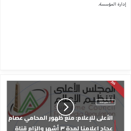
إدارة المؤسسة.
ا
ل
أ
ع
ل
ى
ل
ل