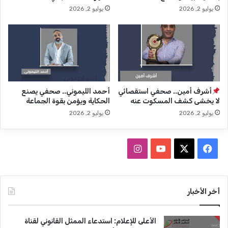
يوليو 2, 2026
يوليو 2, 2026
ل
آ
م
خ
ت
ر
ا
ع
ب
أشرف أمين.. صحفي استقصائي
أحمد الليموني.. صحفي يصنع
لا يخشى كشف المسكوت عنه
الحكاية ويؤمن بقوة الجماعة
يوليو 2, 2026
يوليو 2, 2026
ف
ا
ي
X
Y
ن
س
o
س
أخر الأخبار
ب
u
ت
الأعلى للإعلام: استدعاء الممثل القانوني لقناة