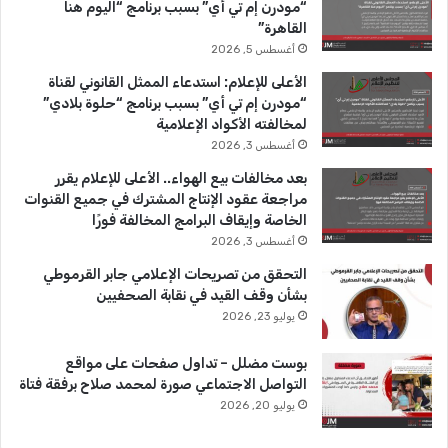
و
T
ق
“مودرن إم تي أي” بسبب برنامج “اليوم هنا
القاهرة”
ك
u
ر
أغسطس 5, 2026
b
ا
الأعلى للإعلام: استدعاء الممثل القانوني لقناة
“مودرن إم تي أي” بسبب برنامج “حلوة بلادي”
e
م
لمخالفته الأكواد الإعلامية
أغسطس 3, 2026
بعد مخالفات بيع الهواء.. الأعلى للإعلام يقرر
مراجعة عقود الإنتاج المشترك في جميع القنوات
الخاصة وإيقاف البرامج المخالفة فورًا
أغسطس 3, 2026
التحقق من تصريحات الإعلامي جابر القرموطي
بشأن وقف القيد في نقابة الصحفيين
يوليو 23, 2026
بوست مضلل – تداول صفحات على مواقع
التواصل الاجتماعي صورة لمحمد صلاح برفقة فتاة
يوليو 20, 2026