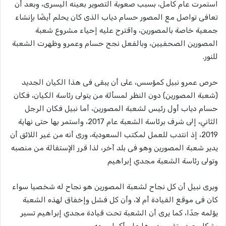
استمرت عام كامل، بسبب صعوبة التصوير بعينه اليسرى، وبعد أن
تعافى تواصل مع المصور حسام دياب الذى كان يحلم أيضًا بإنشاء
جمعية خاصة بالمصورين، واقترح عليه إحياء مشروع شعبة
المصورين الصحفيين، وبالفعل نجح حسام وعمرو وظهرت الشعبة
للنور.
حرص عمرو نبيل كمؤسس، على أن يبقى فى هذا الكيان الجديد
(شعبة المصورين) دون النظر لمسألة من يتولى رئاسة الكيان، فكان
حسام دياب أول رئيس لشعبة المصورين، أما نبيل فكان الرجل
الثاني، إلى شرف برئاسة الشعبة عام 2017، واستمر بها حتى نهاية
2019، إذ انتدب للعمل لمكتب السعودية، ورى أنه من غير اللائق أن
يدير شعبة المصورين وهو فى بلد آخر، لذا قرر الإستقالة من منصبه
وتولى رئاسة الشعبة مجدي إبراهيم
ويرى نبيل أن كل نجاح لشعبة المصورين هو نجاح له شخصيا سواء
كان فى موقع القيادة أم لا، وأن كل فشل وإخفاق لهذه الشعبة
يؤلمه جدًا، كما يرى أن الشعبة تحت قيادة مجدي إبراهيم تسير
بشكل جيد وتقوم بدورها على أكمل وجه.