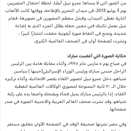
من الصور التى لا ينساها عمرو نبيل أيضًا، لحظة احتفال المصريين
يوم 3 يوليو 2013، فى ميدان التحرير بالإطاحة، ووقتها كانت الألعاب
النارية تغطى الميدان، وفشل معظم المصورين فى تصويرها، فقام
نبيل بعمل تكنيك فني معين جعله يظلل الجزء الذى به إضاءة
شديدة، ونجح فى التقاط صورة أيقونية حققت انتشارًا كبيرًا ،
ونشرت كصفحة أولى فى الصحف العالمية الكبرى.
حكاية الصورة التي أغضبت مبارك
في صباح يوم ٥ مارس عام ١٩٩٧، وأثناء مقابلة هامة بين الرئيس
الراحل حسني مبارك ورئيس الوزراء الإسرائيلي(حينها ) بنيامين
نتنياهو، دخل عمرو نبيل لتصوير اللقاء بقصر الاتحادية، وأثناء تركيزه
خلال الـ ٣٠ ثانية الممنوحة لمصوري الوكالات العالمية لتغطية
اللقاء، إذا بالرئيس مبارك يميل فجأة ويضحك واضعا يده على ركبة
نتنياهو، وقد نشرت صحف العالم العربية والاجنبية الصورة في صدر
صفحاتها.
وفي مصر نشرتها صحيفة الوفد في الصفحة الأولى بتعليق مستفز