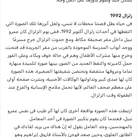
زلزال 1992
فى حياة بطل قصتنا محطات لا تنسى، ولعل أبرزها تلك الصورة التي
التقطها في أحداث زلزال أكتوبر 1992، ففى يوم الزلزال كان عمرو
نبيل داخل مقر صحيفة عكاظ، ومع حدوث الزلزال خرج مسرعًا
ووجد أبواب المدرسة الموجودة بالقرب من مقر الجريدة قد فتحت،
وخرج منها عشرات الأطفال وهم في حالة خوف وبكاء، وعلى الفور
حمل كاميرته والتقط العديد من الصور، بينها صورة لتلميذة منهارة
تماما وعروقها منتفضة وتحتضن شقيقتها الصغيرة، هذه الصورة
كان لها صدى كبير وتداولتها الوكالات الأجنبية، ونشرت صفحة أولى
على معظم صحف العالم، لأنها تحمل ملامح الإنسانية والفزع عند
الطفولة وقت الزلزال.
ارتبطت هذه الصورة بواقعة أخرى كان لها أثر طيب فى نفس عمرو
نبيل، فعندما كان يقوم بتكبير الصورة فى أحد المعامل
بالمهندسين، وجد العامل يقول له إنّ هناك من يريد لقاءك في
الطابق العلوي، وحين صعد فوجئ بالأستاذ فاروق إبراهيم وهو