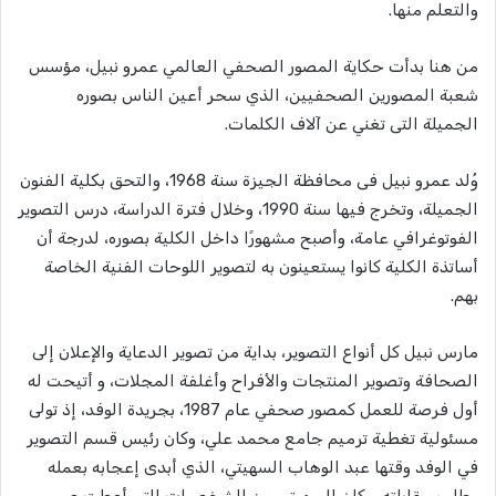
والتعلم منها.
من هنا بدأت حكاية المصور الصحفي العالمي عمرو نبيل، مؤسس
شعبة المصورين الصحفيين، الذي سحر أعين الناس بصوره
الجميلة التى تغني عن آلاف الكلمات.
وُلد عمرو نبيل فى محافظة الجيزة سنة 1968، والتحق بكلية الفنون
الجميلة، وتخرج فيها سنة 1990، وخلال فترة الدراسة، درس التصوير
الفوتوغرافي عامة، وأصبح مشهورًا داخل الكلية بصوره، لدرجة أن
أساتذة الكلية كانوا يستعينون به لتصوير اللوحات الفنية الخاصة
بهم.
مارس نبيل كل أنواع التصوير، بداية من تصوير الدعاية والإعلان إلى
الصحافة وتصوير المنتجات والأفراح وأغلفة المجلات، و أتيحت له
أول فرصة للعمل كمصور صحفي عام 1987، بجريدة الوفد، إذ تولى
مسئولية تغطية ترميم جامع محمد علي، وكان رئيس قسم التصوير
في الوفد وقتها عبد الوهاب السهيتي، الذي أبدى إعجابه بعمله
وطلب مقابلته، وكان السهيتي من الشخصيات التي أعطت عمرو