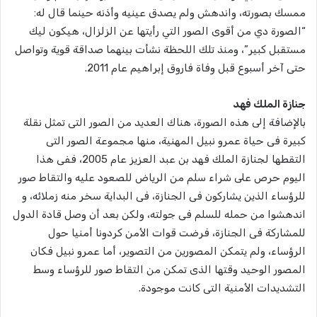
ممسك بصورته، واندهش ولم يصدق عينيه وأذنه حينما قال له:
“الصورة دي من أقوى الصور التي رأيتها عن الزلزال، هيكون ليك
مستقبل كبير”، ومنذ تلك اللحظة نشأت بينهما صداقة قوية وتواصل
حتى آخر أسبوع قبل وفاة فاروق إبراهيم عام 2011.
جنازة الملك فهد
بالإضافة إلى هذه الصورة، هناك العديد من الصور التى تمثل نقلة
كبيرة فى حياة عمرو نبيل المهنية، منها مجموعة الصور التى
التقطها لجنازة الملك فهد بن عبد العزيز عام 2005، ففى هذا
اليوم حرص على شراء سلم من الرياض للصعود عليه والتقاط صور
للرؤساء الذين يشاركون فى الجنازة، فى البداية سخر منه زملائه، و
اندهشوا من حمله للسلم فى جولته، ولكن بعد أن وصل قادة الدول
للمشاركة فى الجنازة، فرضت قوات الأمن كردونا أمنيا حول
الرؤساء، ولم يتمكن المصورين من التصوير، أما عمرو نبيل فكان
المصور الوحيد وقتها الذى تمكن من التقاط صور للرؤساء وسط
التشديدات الأمنية التى كانت موجودة.