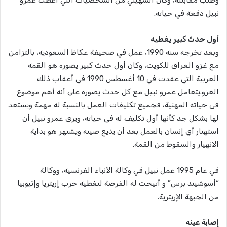
نبيل دفعة في حياته.
أول حدث كبير يغطيه
وبعد تخرجه سنة 1990، عمل في صحيفة عكاظ السعودية، بالتزامن
مع غزو العراق للكويت، وكان أول حدث كبير يصوره هو القمة
العربية التي عقدت في 10 أغسطس 1990 في أعقاب ذلك
الغزو.يتعامل عمرو نبيل مع كل حدث يصوره على أنه أهم موضوع
فى حياته المهنية، فجميع تكليفات العمل بالنسبة له مهمة ويستعد
لها بشكل جد كأنها أول تكليف له فى حياته، ويرى عمرو نبيل أن
استهتار أي إنسان بالعمل بعد أن يذيع صيته ويشتهر هو بداية
الانهيار والسقوط من القمة.
في عام 1995 عمل نبيل في وكالة الأنباء الفرنسية، ووكالة
“أسوشيتد برس” و أتيحت له الفرصة لتغطية حرب إريتريا وإثيوبيا
من الجبهة الإريترية.
إصابة عينه