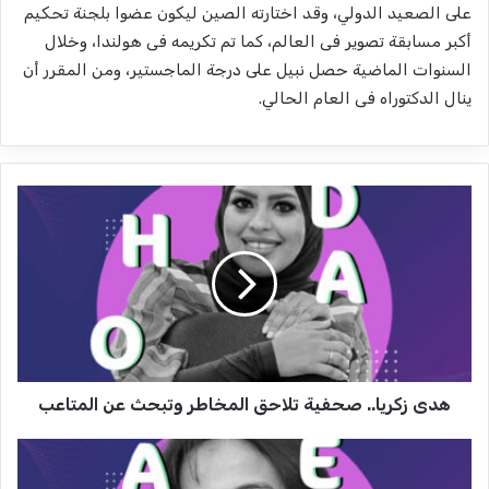
على الصعيد الدولي، وقد اختارته الصين ليكون عضوا بلجنة تحكيم
أكبر مسابقة تصوير فى العالم، كما تم تكريمه فى هولندا، وخلال
السنوات الماضية حصل نبيل على درجة الماجستير، ومن المقرر أن
ينال الدكتوراه فى العام الحالي.
ه
د
ى
ز
ك
ر
ي
ا
.
هدى زكريا.. صحفية تلاحق المخاطر وتبحث عن المتاعب
.
ص
ح
ع
ف
ب