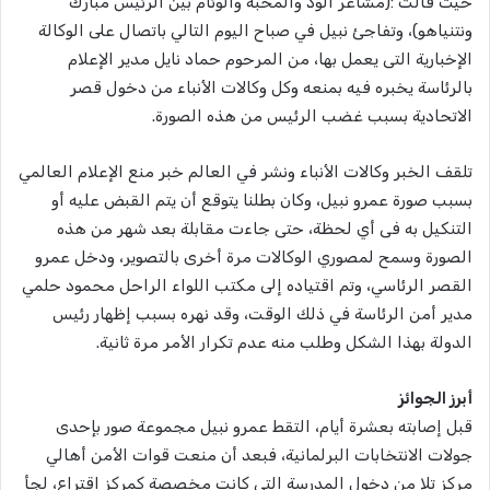
حيث قالت :(مشاعر الود والمحبة والوئام بين الرئيس مبارك
ونتنياهو)، وتفاجئ نبيل في صباح اليوم التالي باتصال على الوكالة
الإخبارية التى يعمل بها، من المرحوم حماد نايل مدير الإعلام
بالرئاسة يخبره فيه بمنعه وكل وكالات الأنباء من دخول قصر
الاتحادية بسبب غضب الرئيس من هذه الصورة.
تلقف الخبر وكالات الأنباء ونشر في العالم خبر منع الإعلام العالمي
بسبب صورة عمرو نبيل، وكان بطلنا يتوقع أن يتم القبض عليه أو
التنكيل به فى أي لحظة، حتى جاءت مقابلة بعد شهر من هذه
الصورة وسمح لمصوري الوكالات مرة أخرى بالتصوير، ودخل عمرو
القصر الرئاسي، وتم اقتياده إلى مكتب اللواء الراحل محمود حلمي
مدير أمن الرئاسة في ذلك الوقت، وقد نهره بسبب إظهار رئيس
الدولة بهذا الشكل وطلب منه عدم تكرار الأمر مرة ثانية.
أبرز الجوائز
قبل إصابته بعشرة أيام، التقط عمرو نبيل مجموعة صور بإحدى
جولات الانتخابات البرلمانية، فبعد أن منعت قوات الأمن أهالي
مركز تلا من دخول المدرسة التى كانت مخصصة كمركز اقتراع، لجأ