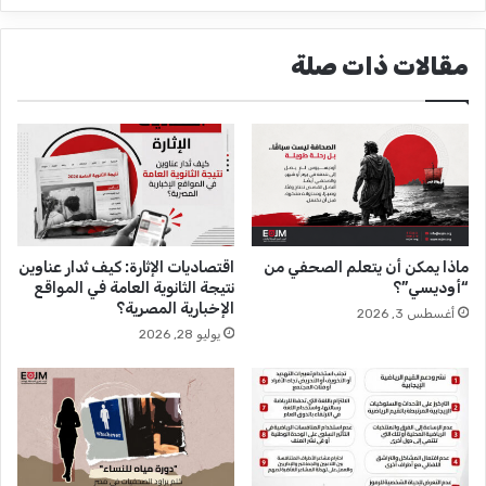
ت
ا
ه
ئ
مقالات ذات صلة
ا
ي
ك
ا
ا
ل
ت
ش
ا
ه
ل
ر
ح
ي
ر
ل
ي
ا
ماذا يمكن أن يتعلم الصحفي من
اقتصاديات الإثارة: كيف تُدار عناوين
ا
ن
“أوديسي”؟
نتيجة الثانوية العامة في المواقع
ت
ت
الإخبارية المصرية؟
أغسطس 3, 2026
ا
ه
يوليو 28, 2026
ل
ا
ص
ك
ح
ا
ف
ت
ي
ا
ة
ل
و
ح