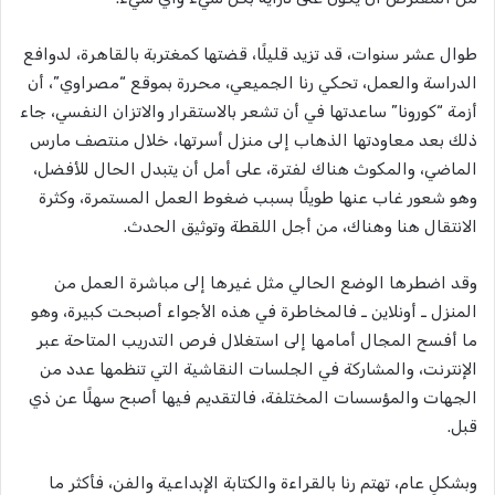
طوال عشر سنوات، قد تزيد قليلًا، قضتها كمغتربة بالقاهرة، لدوافع
الدراسة والعمل، تحكي رنا الجميعي، محررة بموقع “مصراوي”، أن
أزمة “كورونا” ساعدتها في أن تشعر بالاستقرار والاتزان النفسي، جاء
ذلك بعد معاودتها الذهاب إلى منزل أسرتها، خلال منتصف مارس
الماضي، والمكوث هناك لفترة، على أمل أن يتبدل الحال للأفضل،
وهو شعور غاب عنها طويلًا بسبب ضغوط العمل المستمرة، وكثرة
الانتقال هنا وهناك، من أجل اللقطة وتوثيق الحدث.
وقد اضطرها الوضع الحالي مثل غيرها إلى مباشرة العمل من
المنزل ـ أونلاين ـ فالمخاطرة في هذه الأجواء أصبحت كبيرة، وهو
ما أفسح المجال أمامها إلى استغلال فرص التدريب المتاحة عبر
الإنترنت، والمشاركة في الجلسات النقاشية التي تنظمها عدد من
الجهات والمؤسسات المختلفة، فالتقديم فيها أصبح سهلًا عن ذي
قبل.
وبشكلٍ عام، تهتم رنا بالقراءة والكتابة الإبداعية والفن، فأكثر ما