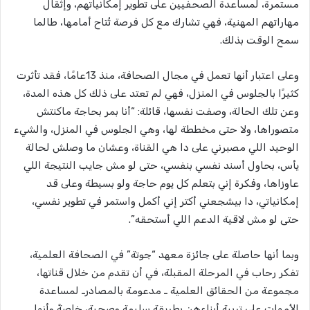
مستمرة، لمساعدة الصحفيين على تطوير إمكانياتهم، وإثقال
مهاراتهم المهنية، فهي تشارك مع كل فرصة تُتاح أمامها، طالما
سمح الوقت بذلك.
وعلى اعتبار أنها تعمل في مجال الصحافة، منذ 13عامًا، فقد تأثرت
كثيرًا بالجلوس في المنزل، فهي لم تعتد على ذلك كل هذه المدة،
وعن تلك الحالة، وصفت نفسها، قائلة: “أنا بمر بحاجة ماكنتش
متصوراها، ولا حتى مخططة لها، وهي الجلوس في المنزل، والشيء
الوحيد اللي مصبرني على دا هي القناة، وعشان ما وصلش لحالة
يأس، بحاول أسند نفسي بنفسي، حتى لو مش جايب النتيجة اللي
عاوزاها، وفكرة إني بتعلم كل يوم حاجة ولو بسيطة وعلى قد
إمكانياتي، دا بيشجعني أكتر إني أكمل واستمر في تطوير نفسي،
حتى لو مش لاقية الدعم اللي أستحقه”.
وبما أنها حاصلة على جائزة معهد “جوتة” في الصحافة العلمية،
تفكر رحاب في المرحلة المقبلة، في أن تقدم من خلال قناتها،
مجموعة من الحقائق العلمية ـ مدعومة بالمصادرـ لمساعدة
الأمهات على تربية أبناءهن بطريقة سليمة وصحية، خاصةً وأنها