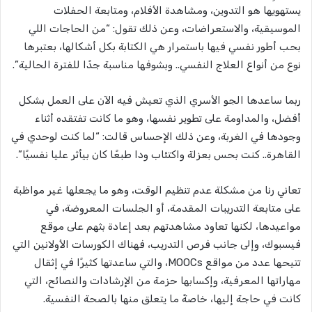
يستهويها هو التدوين، ومشاهدة الأفلام، ومتابعة الحفلات
الموسيقية، والاستعراضات، وعن ذلك تقول: “من الحاجات اللي
بحب أطور نفسي فيها باستمرار هي الكتابة بكل أشكالها، بعتبرها
نوع من أنواع العلاج النفسي.. وبشوفها مناسبة جدًا للفترة الحالية”.
ربما ساعدها الجو الأسري الذي تعيش فيه الآن على العمل بشكل
أفضل، والمداومة على تطوير نفسها، وهو ما كانت تفتقده أثناء
وجودها في الغربة، وعن ذلك الإحساس قالت: “لما كنت لوحدي في
القاهرة.. كنت بحس بعزلة واكتئاب ودا طبعًا كان بيأثر عليا نفسيًا”.
تعاني رنا من مشكلة عدم تنظيم الوقت، وهو ما يجعلها غير مواظبة
على متابعة التدريبات المقدمة، أو الجلسات المعروضة، في
مواعيدها، لكنها تعاود مشاهدتهم بعد إعادة بثهم على موقع
فيسبوك، وإلى جانب فرص التدريب، فهناك الكورسات الأولانين التي
تتيحها عدد من مواقع MOOCs، والتي ساعدتها كثيرًا في إثقال
مهاراتها المعرفية، وإكسابها حزمة من الإرشادات والنصائح، التي
كانت في حاجة إليها، خاصةً ما يتعلق منها بالصحة النفسية.