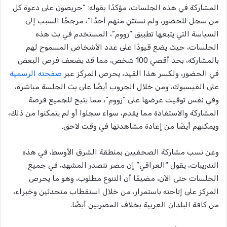
المشاركة في هذه الجلسات، مؤكدًا بقوله: “حريصون على دعوة كل
من سجل للحضور، ولم نستثنِ منهم أحدًا”، مرجحًا السبب إلى
السياسة التي يتبعها تطبيق “زووم”، المستخدم في بث هذه
الجلسات، حيث يضع قيودًا على عدد الأشخاص المسموح لهم
بالمشاركة، بحد أقصي 100 شخص، مما قد يضعف فرص البعض
في الحضور، ولكسر هذا القيد، يحرص المركز عبر
صفحته الرسمية
على الفيسبوك، ومن خلال الجروب أيضًا على بث الجلسة مباشرة،
وفي نفس توقيت عرضها على “زووم”، مما يتيح للجميع فرصة
المشاركة والاستفادة مما يقدم، سواء سجلوا أو لم يتمكنوا من ذلك،
ويمكنهم أيضًا من إعادة مشاهدتها في وقت لاحق.
وعن نسب مشاركة الصحفيين بمنطقة الشرق الأوسط، في هذه
التدريبات، يقول “العراقي” إن مصر تتصدر المشهد، في جميع
الجلسات حتى الآن، مضيفًا أن التنوع مطلوب، وهو ما يحرص
المركز على إتاحته باستمرار، من خلال استقطاب متحدثين وخبراء،
من كافة البلدان العربية بخلاف المصريين أيضًا.