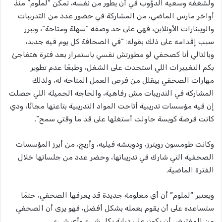
ولشغفه وسعيه الدؤوب في أن يطور من نفسه، تمكن “لملوم” منذ
أواخر مارس الماضي، من المشاركة في حضور عدد من التدريبات
والويبنارات الأونلاين، فهي على حد وصفه “سهلة ومتاحة”، ويبرر
سبب إقدامه على ذلك بقوله: “في الصحافة كل يوم فيه جديد،
وبالتالي أنا كصحفي لو مطورتش نفسي باستمرار بعد فترة هتفاجئ
بكم التغييرات اللي استجدت على الشغل، وطبعًا عدم تطوير
مهارات الصحفي بيقلل من فرص العمل المتاحة له، ولذلك
المشاركة في التدريبات مش رفاهية، والحاجة الجميلة اللي حصلت
إن فيه مؤسسات تدريبية أتاحت المواد التدريبية بتاعتها مجانًا، ودي
كانت فرصة كويسة حاولت أستغلها على قد ما وقتي سمح”.
وكانت طومسون رويترز، ودويتشه فيليه، وأريج، من أبرز المؤسسات
الصحفية التي شارك في تدريباتها، وحضر عدد من جلساتها خلال
الفترة الماضية.
ويعتبر “لملوم” أن أي معلومة جديدة قد يعرفها الصحفي، حتمًا
ستساعده على أن يقوم بعمله بشكل أفضل، فهو يرى أن الصحفي
من المفترض أن يكون على دراية بكل شيء وأي شيء.