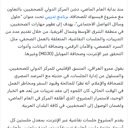
منذ بداية العام الماضي، دشن المركز الدولي للصحفيين، بالتعاون
مع مشروع فيسبوك للصحافة،
برنامج تدريبي
تحت عنوان “حلول
وسائل التواصل الاجتماعي”، يهدف إلى تطوير مهارات الصحفيين،
في منطقة الشرق الأوسط وشمال أفريقيا، من خلال تقديم عدد من
التدريبات، والجلسات النقاشية، المتعلقة بالعمل الصحفي، مثل:
السرد القصصي، والأمان الرقمي، وصحافة البيانات، وأدوات
التحقق عبر الإنترنت، وصحافة الموبايل (MOJO) وغيرها.
يقول عمرو العراقي، المنسق الإقليمي للمركز الدولي للصحفيين،
والمسئول عن إدارة الجلسات، في حديثه مع المرصد المصري
للصحافة والإعلام، أنه نظرًا للجائحة وقيود السفر ومخاطر العمل
في الوقت الحالي، كان اللجوء إلى عقد تدريبات عن بُعد هو الخيار
الوحيد، لاستمرار المشروع، الذي أطلقه المركز في العام الماضي،
ولضمان الوصول إلى الصحفيين، في كافة البلدان العربية.
يقدم المشروع جلسات نقاشية عبر الإنترنت، بمعدل جلستين كل
أسبوع، وتتنوع ما بين (جلسة تدريبية) تستمر لمدة ساعتين، و(جلسة