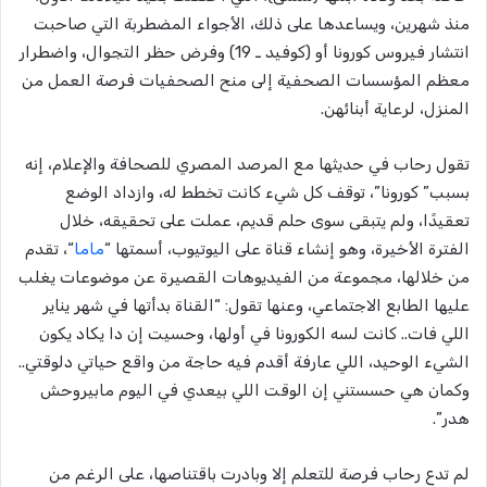
منذ شهرين، ويساعدها على ذلك، الأجواء المضطربة التي صاحبت
انتشار فيروس كورونا أو (كوفيد ـ 19) وفرض حظر التجوال، واضطرار
معظم المؤسسات الصحفية إلى منح الصحفيات فرصة العمل من
المنزل، لرعاية أبنائهن.
تقول رحاب في حديثها مع المرصد المصري للصحافة والإعلام، إنه
بسبب” كورونا”، توقف كل شيء كانت تخطط له، وازداد الوضع
تعقيدًا، ولم يتبقى سوى حلم قديم، عملت على تحقيقه، خلال
الفترة الأخيرة، وهو إنشاء قناة على اليوتيوب، أسمتها “
ماما
“، تقدم
من خلالها، مجموعة من الفيديوهات القصيرة عن موضوعات يغلب
عليها الطابع الاجتماعي، وعنها تقول: “القناة بدأتها في شهر يناير
اللي فات.. كانت لسه الكورونا في أولها، وحسيت إن دا يكاد يكون
الشيء الوحيد، اللي عارفة أقدم فيه حاجة من واقع حياتي دلوقتي..
وكمان هي حسستني إن الوقت اللي بيعدي في اليوم مابيروحش
هدر”.
لم تدع رحاب فرصة للتعلم إلا وبادرت باقتناصها، على الرغم من