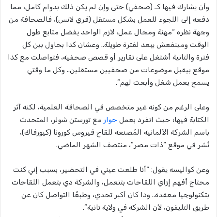
وأن يشارك فيها كـ (صحفي) حتى وإن لم يكن ذلك بدوام كامل، مما
دفعه إلى اللجوء للعمل بشكل مستقل (فري لانس)، فالصحافة من
وجهة نظره “مهنة ومجال عمل، لازم الواحد يفضل متابع طول
الوقت ومينفعش يبعد لفترة طويلة.. وعشان كدا بحاول بين كل
فترة والتانية أشتغل على تقارير أو قصص صحفية، فتواصلت مع كذا
موقع بيقبل موضوعات من صحفيين مستقلين.. وكل ما وقتي
يسمح بعمل شغل وأبعت لهم”.
وعلى الرغم من كونه غير متخصص في الصحافة العلمية، لكنه آثر
الكتابة فيها؛ حيث انفرد بعمل
حوار
مع تورستن شولر، المتحدث
باسم الشركة الألمانية المُصنعة للقاح فيروس كورونا (كيورفاك)،
نُشر في موقع “ذات مصر”، منتصف الشهر الماضي.
وعن كواليسه يقول: “أنا طلعت عيني في التحضير، بسبب إني كنت
محتاج أفهم إزاي اللقاحات بتتعمل، والشركة دي بتعمل اللقاحات
بتكنولوجيا معقدة.. ودا كان أكبر تحدي، وطبعًا التواصل كان عن
طريق التليفون، لأن الشركة في ولاية تانية”.