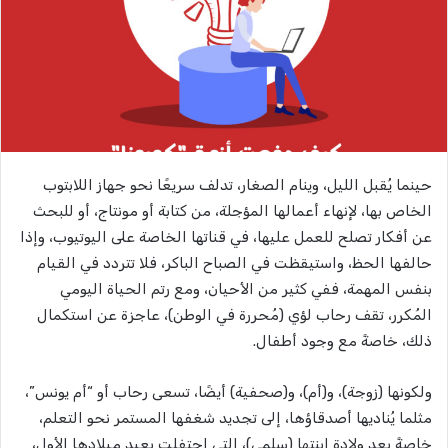
حينما يُقبل الليل، وينام الصغار، تدلف سريعًا نحو جهاز اللابتوب
الخاص بها، لإنهاء أعمالها المؤجلة، من كتابة أو مونتاج، أو للبحث
عن أفكار تصلح للعمل عليها، في قناتها الخاصة على اليوتيوب، وإذا
حالفها الحظ، واستيقظت في الصباح الباكر، فلا تتردد في القيام
بنفس المهمة، ففي كثير من الأحيان، ومع رتم الحياة اليومي
المُكرر، تقف رحاب لؤي (مُحررة في الوطن)، عاجزة عن استكمال
ذلك، خاصةً مع وجود أطفال.
ولكونها (زوجة)، و(أم)، و(صحفية) أيضًا، تسعى رحاب أو “أم يونس”،
مثلما يُناديها أصدقاؤها، إلى تجديد شغفها المستمر نحو التعلم،
خاصةً بعد ولادة ابنتها (سلمى)، التي احتفلت بعيد ميلادها الأول،