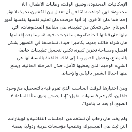
الإمكانيات المحدودة، وضيق الوقت، وطلبات الأطفال، اللا
محدودة؛ فهي تُجاهد دائمًا في أن تعدل بين الكفتين، بحيث لا تؤثر
إحداهما على الأخرى، إذ أنها حرصت على تعليم نفسها بنفسها أمور
المونتاج، حتى تتمكن من تطبيقه، على مقاطع الفيديوهات، التى
تبثها على قناتها الخاصة، وهو ما نجحت فيه، لاسيما بعد إقدامها
على شراء هاتف جديد، بكاميرا جيدة، تساعدها في التصوير بشكل
أفضل، ومساحة تخزين كبيرة، تكفي لتحميل تطبيقات خاصة
بالمونتاج، وتعديل الصور وما إلى ذلك، فالقناة بالنسبة لها هي
الشيء الوحيد الذي يعطيها الأمل، خلال المرحلة الحالية، ويمنع
عنها أحيانًا الشعور باليأس والإحباط.
وعن اختيارها للوقت المناسب الذي تقوم فيه بالتسجيل، مع وجود
طفلين، أكبرهم 6 سنوات، تقول: “إما بصحى بدرى مثلًا الساعة 6
الصبح، أو بعد ما يناموا”.
ولم يفُت على رحاب أن تستفد من الجلسات النقاشية والويبنارات،
التي تُبث على الفيسبوك، وتنظمها مؤسسات عربية ودولية بصفة