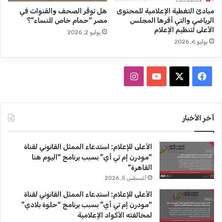
ا
ر
مبادئ التغطية الإعلامية للمحتوى
هل توفّر الصحف والقنوات في
ل
ي
الرياضي والتي أقرها المجلس
مصر “حمام خاص للنساء”؟
إ
ا
الأعلى لتنظيم الإعلام
يوليو 2, 2026
ع
ت
يوليو 6, 2026
ل
ا
ا
ل
م
ص
ف
ا
ي
ح
ة
ف
ي
X
Y
ن
-
ي
م
ة
س
o
س
أخر الأخبار
ا
و
ي
ا
ب
u
ت
و
ل
الأعلى للإعلام: استدعاء الممثل القانوني لقناة
2
إ
و
T
ق
“مودرن إم تي أي” بسبب برنامج “اليوم هنا
0
ع
القاهرة”
2
ل
ك
u
ر
أغسطس 5, 2026
0
ا
م
b
ا
الأعلى للإعلام: استدعاء الممثل القانوني لقناة
ي
“مودرن إم تي أي” بسبب برنامج “حلوة بلادي”
e
م
ة
لمخالفته الأكواد الإعلامية