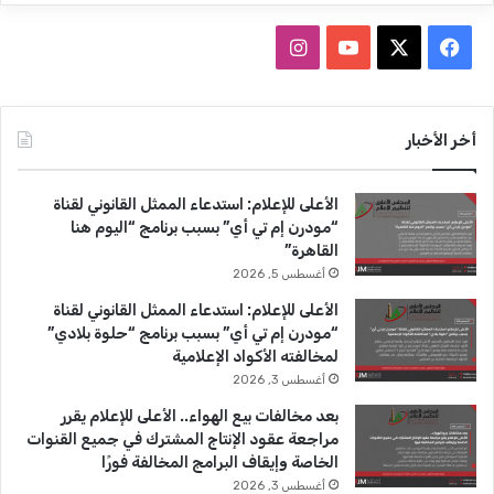
ف
ا
ي
X
Y
ن
س
o
س
أخر الأخبار
ب
u
ت
الأعلى للإعلام: استدعاء الممثل القانوني لقناة
و
T
ق
“مودرن إم تي أي” بسبب برنامج “اليوم هنا
القاهرة”
ك
u
ر
أغسطس 5, 2026
b
ا
الأعلى للإعلام: استدعاء الممثل القانوني لقناة
“مودرن إم تي أي” بسبب برنامج “حلوة بلادي”
e
م
لمخالفته الأكواد الإعلامية
أغسطس 3, 2026
بعد مخالفات بيع الهواء.. الأعلى للإعلام يقرر
مراجعة عقود الإنتاج المشترك في جميع القنوات
الخاصة وإيقاف البرامج المخالفة فورًا
أغسطس 3, 2026