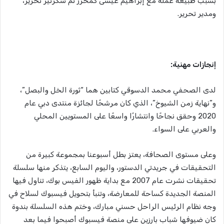
بسبب طبيعة عمله مع إبراهيم عيسى كمحرر ثم سكرتير تحرير،
ومدير تحرير.
إنجازات مهنية:
لدى الصحفي محمد الدسوقي كتابين هما “ثورة الخل والبصل”،
و”نهاية زمن الشيوخ”، الذي كان مرشحًا لجائزة منتدى دبي عام
2020 وحقق نجاحًا وانتشارًا واسعًا على المستويين المحلي
والعربي على السواء.
وعلى مستوى الصحافة، يعتز بطل أسبوعنا بمجموعة كبيرة من
التحقيقات في جريدتي الدستور، واليوم السابع، يتذكر منها سلسلة
تحقيقات نشرت عام 2007 مع بداية ظهور الفيس بوك، تناول فيها
المنصة الجديدة كساحة للمعارضة، وتنبأ بتحويل فيسبوك لسلاح في
وجه نظام الرئيس الراحل حسني مبارك، وختم هذه السلسلة بندوة
كان ضيوفها شباب بارزين على منصة فيسبوك أصبحوا فيما بعد