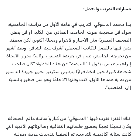
مسارات التدريب والعمل:
بدأ محمد الدسوقي التدريب في عامه الأول من دراسته الجامعية،
سواء فى صحيفة صوت الجامعة الصادرة عن الكلية أو فى بعض
الصحف المصرية مثل الأخبار والأهرام ومجلة أكتوبر، لكن محطته
يدين فيها بالفضل للكاتب الصحفي أشرف عبد الشافي، وبعد أشهر
من تخرجه الجامعي عمل في جريدة الدستور، برئاسة تحرير الأستاذ
إبراهيم عيسى، يقول لـ”المرصد” عن هذه الخطوة: “كان صاحب
شجاعة كبيرة حين اتخذ قرارًا بترقيتي سكرتير تحرير جريدة الدستور
من بداية عددها الأول، كنت وقتها 21 عامًا وهو سن صغير بالنسبة
إلى المنصب”.
تلك الفترة تقرب فيها “الدسوقي” من كبار وأساتذة عالم الصحافة،
وكان تلميذًا نجيبًا بحضور جلساتهم الثقافية وصالوناتهم الأدبية التي
كانت بمثابة أكاديمية للتدريب، ثم ألحقها بتدريبات عربية ودولية