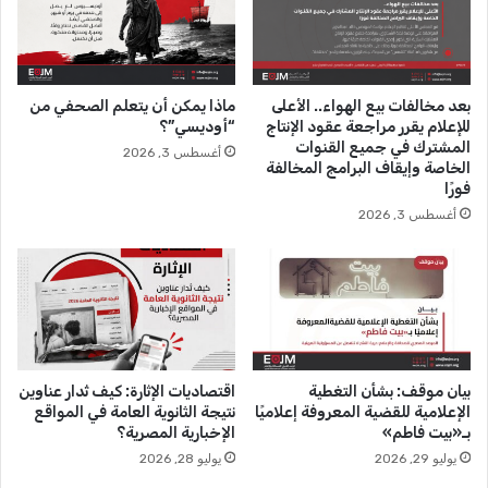
ص
ح
ف
ي
بعد مخالفات بيع الهواء.. الأعلى
ماذا يمكن أن يتعلم الصحفي من
ا
للإعلام يقرر مراجعة عقود الإنتاج
“أوديسي”؟
ت
المشترك في جميع القنوات
أغسطس 3, 2026
ف
الخاصة وإيقاف البرامج المخالفة
ي
فورًا
م
أغسطس 3, 2026
ص
ر
بيان موقف: بشأن التغطية
اقتصاديات الإثارة: كيف تُدار عناوين
الإعلامية للقضية المعروفة إعلاميًا
نتيجة الثانوية العامة في المواقع
بـ«بيت فاطم»
الإخبارية المصرية؟
يوليو 29, 2026
يوليو 28, 2026