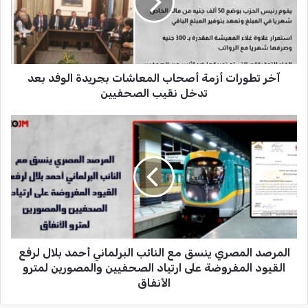
ط
و
ر
ا
ت
آخر تطورات أزمة أصحاب المعاشات بجريدة الوفد بعد
أ
ز
تدخل نقيب الصحفيين
م
ة
ا
أ
ل
ص
م
ح
ر
ا
ص
ب
د
ا
ا
ل
ل
م
م
ع
المرصد المصري ينسق مع النائب البرلماني أحمد بلال لرفع
ص
ا
ر
القيود المفروضة على ارتياد الصحفيين والمصورين لمترو
ش
ي
الأنفاق
ا
ي