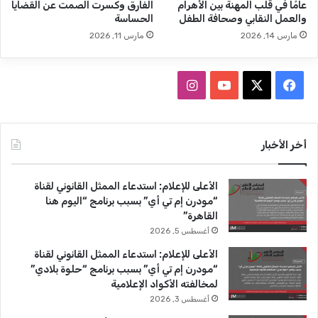
عامًا في قلب المهنة بين الأهرام
الفارق وكسرت الصمت عن القضايا
ب
م
والعمل النقابي وصحافة الطفل
الحساسة
ا
د
مارس 14, 2026
مارس 11, 2026
ل
ب
ص
ل
ح
ا
ف
ا
ف
ل
ي
ل
ي
X
Y
ن
ي
ر
ن
ف
س
o
س
أخر الأخبار
ع
ا
ب
u
ت
ل
الأعلى للإعلام: استدعاء الممثل القانوني لقناة
ق
و
T
ق
“مودرن إم تي أي” بسبب برنامج “اليوم هنا
ي
القاهرة”
و
ك
u
ر
أغسطس 5, 2026
د
ا
b
ا
الأعلى للإعلام: استدعاء الممثل القانوني لقناة
ل
“مودرن إم تي أي” بسبب برنامج “حلوة بلادي”
م
e
م
لمخالفته الأكواد الإعلامية
ف
أغسطس 3, 2026
ر