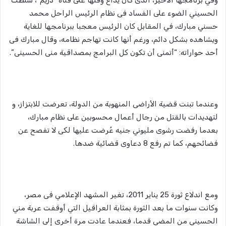
الحسيني الضوء على الفساد فى نظام الرئيس الراحل محمد
حسني مبارك، في المقابل كان الرئيس معجبا ببرنامجها للغاية
ويشاهده بشكل دائم، ورغم أنها كانت تهاجم نظامه، وقال مبارك فى
أحد حواراته: “أتمنى أن تكون كل البرامج بمصداقية منى الحسينى”.
وعندما تبنت قضية الأراضى المنهوبة من الدولة، تعرضت للابتزاز، و
لتهديدات بالقتل من رجال أعمال محسوبين على نظام مبارك،
بعدما رفضت رشوى مليوني جنيه عُرضت عليها لكى لا تفصح عن
فضائحهم، كما تم رفع 8 دعاوى قضائية ضدها.
ومع اندلاع ثورة 25 يناير 2011، تغير المشهد الإعلامي فى مصر،
وكانت سنوات ما بعد الثورة بمثابة العراقيل التي أوقفت عربة مني
الحسيني من المضي قدما، فعندما عادت مرة أخرى إلى الشاشة