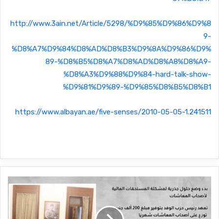
http://www.3ain.net/Article/5298/%D9%85%D9%86%D9%8
9-
%D8%A7%D9%84%D8%AD%D8%B3%D9%8A%D9%86%D9%
89-%D8%B5%D8%A7%D8%AD%D8%A8%D8%A9-
%D8%A3%D9%88%D9%84-hard-talk-show-
%D9%81%D9%89-%D9%85%D8%B5%D8%B1
https://www.albayan.ae/five-senses/2010-05-05-1.241511
آ
خ
ر
ت