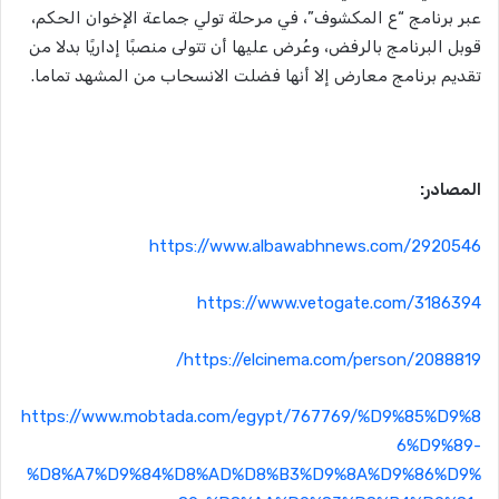
عبر برنامج “ع المكشوف”، في مرحلة تولي جماعة الإخوان الحكم،
قوبل البرنامج بالرفض، وعُرض عليها أن تتولى منصبًا إداريًا بدلا من
تقديم برنامج معارض إلا أنها فضلت الانسحاب من المشهد تماما.
المصادر:
https://www.albawabhnews.com/2920546
https://www.vetogate.com/3186394
https://elcinema.com/person/2088819/
https://www.mobtada.com/egypt/767769/%D9%85%D9%8
6%D9%89-
%D8%A7%D9%84%D8%AD%D8%B3%D9%8A%D9%86%D9%