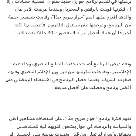
برغبتها في تقديم برنامج حواري جديد بعنوان “تصفية حسابات”، إلا
أن فكرتها قوبلت بالرفض والسخرية، وعندما عرضت الأمر على
والدها اقترح عليها اسم “حوار صريح جدًا”، وقامت بتسجيل حلقة
من البرنامج، وعرضتها على مسئول التلفزيون، فأعجب بها لكنه
أخبرها أن هناك أفضل من ذلك، فصورت 30 حلقة بعد ذلك.
وبعد عرض البرنامج أصبحت حديث الشارع المصري، وجاء عيد
الإعلاميين، وتفاجئت بتكريمها من قبل وزير الإعلام المصري وقتها،
صفوت الشريف، بعدما حصل البرنامج في الاستفتاء الرمضاني على
أفضل برنامج وحصلت على أفضل مذيعة.
تقوم فكرة برنامج “حوار صريح جدًا”، على استضافة مشاهير الفن
والسياسة والرياضة، في حوار يفتحون قلوبهم فيه للمشاهدين
بحقائق وأسرار لم تعلن من قبل، وتميزت طريقة منى الحسينى فى