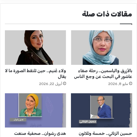
ت
ن
ب
س
مقالات ذات صلة
ج
ق
ر
م
ي
ع
د
ا
ة
ل
ا
ن
ل
ا
و
ئ
ف
ب
بالأزرق والياسمين.. رحلة صفاء
ولاء غُنيم.. حين تلتقط الصورة ما لا
د
ا
عاشور في البحث عن وجع الناس
يقال
ب
ل
ع
مايو 8, 2026
أبريل 22, 2026
ب
د
ر
ت
ل
د
م
خ
ا
ل
ن
ن
ي
ق
أ
حسين الزناتي.. خمسة وثلاثون
هدى رشوان.. صحفية صنعت
ي
ح