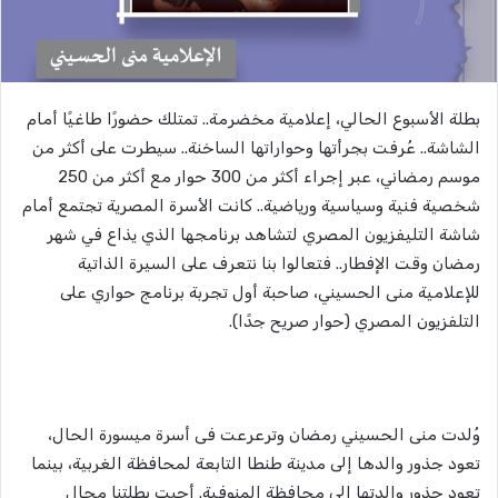
بطلة الأسبوع الحالي، إعلامية مخضرمة.. تمتلك حضورًا طاغيًا أمام
الشاشة.. عُرفت بجرأتها وحواراتها الساخنة.. سيطرت على أكثر من
موسم رمضاني، عبر إجراء أكثر من 300 حوار مع أكثر من 250
شخصية فنية وسياسية ورياضية.. كانت الأسرة المصرية تجتمع أمام
شاشة التليفزيون المصري لتشاهد برنامجها الذي يذاع في شهر
رمضان وقت الإفطار.. فتعالوا بنا نتعرف على السيرة الذاتية
للإعلامية منى الحسيني، صاحبة أول تجربة برنامج حواري على
التلفزيون المصري (حوار صريح جدًا).
وُلدت منى الحسيني رمضان وترعرعت فى أسرة ميسورة الحال،
تعود جذور والدها إلى مدينة طنطا التابعة لمحافظة الغربية، بينما
تعود جذور والدتها إلى محافظة المنوفية. أحبت بطلتنا مجال