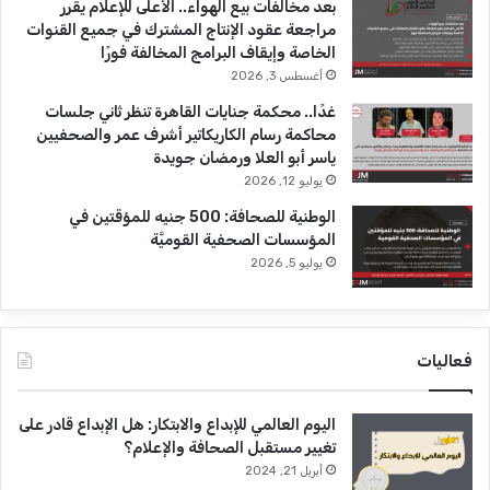
بعد مخالفات بيع الهواء.. الأعلى للإعلام يقرر
و
مراجعة عقود الإنتاج المشترك في جميع القنوات
ض
الخاصة وإيقاف البرامج المخالفة فورًا
ة
أغسطس 3, 2026
ع
ل
غدًا.. محكمة جنايات القاهرة تنظر ثاني جلسات
ى
محاكمة رسام الكاريكاتير أشرف عمر والصحفيين
ا
ياسر أبو العلا ورمضان جويدة
ر
يوليو 12, 2026
ت
الوطنية للصحافة: 500 جنيه للمؤقتين في
ي
المؤسسات الصحفية القوميَّة
ا
د
يوليو 5, 2026
ا
ل
ص
ح
فعاليات
ف
ي
ي
اليوم العالمي للإبداع والابتكار: هل الإبداع قادر على
ن
تغيير مستقبل الصحافة والإعلام؟
و
أبريل 21, 2024