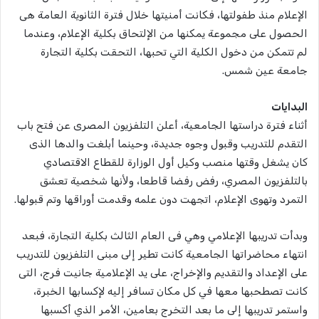
الإعلام منذ طفولتها، فكانت أمنيتها خلال فترة الثانوية العامة هى
الحصول على مجموعة يمكنها من الإلتحاق بكلية الإعلام، وعندما
لم تتمكن من دخول الكلية التي تحبها، التحقت بكلية التجارة
جامعة عين شمس.
البدايات
أثناء فترة دراستها الجامعية، أعلن التلفزيون المصرى عن فتح باب
التقدم للتدريب وقبول وجوه جديدة، وحينما أبلغت والدها الذى
كان يشغل وقتها منصب وكيل أول الوزارة للقطاع الاقتصادي
بالتلفزيون المصري، رفض رفضا قاطعا، وﻷنها شخصية تعشق
التمرد وتهوى الإعلام، اتجهت دون علمه وقدمت أوراقها وتم قبولها.
وبدأت تدريبها الإعلامي وهي فى العام الثالث بكلية التجارة، فبعد
انتهاء محاضراتها الجامعية كانت تطير إلى مبنى التلفزيون للتدريب
على الإعداد والتقديم والإخراج، على يد الإعلامية جانيت فرج، التى
كانت تصطحبها معها في كل مكان تسافر إليه لإكسابها الخبرة،
واستمر تدريبها إلى ما بعد التخرج بعامين، الأمر الذي أكسبها