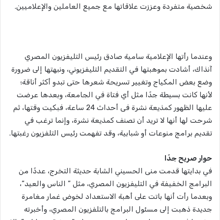
شخصية متفردة وعززت علاقاتها مع جميع العاملين والإعلاميين.
وعندما رأتها الإعلامية سامية صادق رئيس التليفزيون المصري
آنذاك، أشادت بموهبتها في التقديم التليفزيوني، ونبهتها إلى ضرورة
وضع بعض المكياج وتغيير تسريحة شعرها حتى تبدو أكثر أناقة؛
لأنها كانت بسيطة جدًا مثل أي فتاة في الجامعة، وبعدها عرضت
عليها الظهور كمذيعة نشرة فى أحداث 24 ساعة، فبكيت وقتها، ثم
شرحت لها أنها لا تريد أن تصنف كمذيعة نشرة، وإنما ترغب في
تقديم برامج منوعات أو شبابية، وقد تفهمت رئيس التلفزيون رغبتها.
حوار صريح جدًا
في بدايتها قدمت منى الحسيني الشابة حديثة التخرج، عددًا من
البرامج الخفيفة في التليفزيون المصري، مثل ” الناس والعيد”،
وبعدما رأت أنها باتت على أهبة الاستعداد لخوض غمار مغامرة
جديدة ذهبت إلى مسئول البرامج بالتلفزيون المصري، وأخبرته