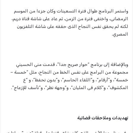
واستمر البرنامج طوال فترة التسعينات وكان جزءا من الموسم
الرمضانى، واختفى فترة من الزمن، ثم عاد على شاشة قناة دريم،
لكنه لم يحقق نفس النجاح الذى حققه على شاشة التلفزيون
المصري.
وبالإضافة إلى برنامج “حوار صريح جدا”، قدمت منى الحسيني
مجموعة من البرامج على نفس الخط من النجاح، مثل “خمسة –
خمسة”، و”أرقام”، و”اللقاء الحاسم”، و”بدون تحفظ”، و “ع
المكشوف”، و”كلام فى المليان”، و”وجهة نظر”، و”نأسف للإزعاج”.
تهديدات وملاحقات قضائية
وفي برنامجها الأخير، الذى كان يذاع وقتها على قناة “دريم”، سلطت