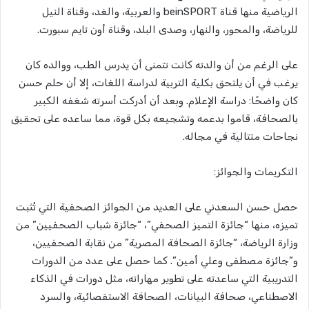
الرياضية منها قناة beinSPORT والعربية، والغد، وقناة النيل
للرياضة، والمحور، والنهار، وصدى البلد، وقناة أون تايم سبورت.
على الرغم من أن والدته كانت تتمنى أن يدرس الطب، ووالده كان
يرغب في أن يلتحق بكلية التربية لدراسة اللغات، إلا أن حلم حسن
كان واضحًا: دراسة الإعلام. وبعد أن أدركت أسرته شغفه الكبير
بالصحافة، قاموا بدعمه وتشجيعه بكل قوة، مما ساعده على تحقيق
نجاحات متتالية في مجاله.
التكريمات والجوائز:
حصل حسن السعدني على العديد من الجوائز الصحفية التي تُثبت
تميزه، منها “جائزة التميز الصحفي”، “جائزة شباب الصحفيين” من
وزارة الرياضة، “جائزة الصحافة المصرية” من نقابة الصحفيين،
و”جائزة مصطفى وعلي أمين”. كما حصل على عدد من الدورات
التدريبية التي ساعدته على تطوير مهاراته، مثل دورات في الذكاء
الاصطناعي، صحافة البيانات، الصحافة الاستقصائية، والسرد