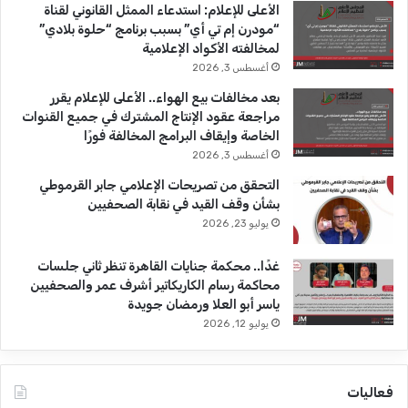
b
ا
و
الأعلى للإعلام: استدعاء الممثل القانوني لقناة
ا
“مودرن إم تي أي” بسبب برنامج “حلوة بلادي”
e
م
ة
لمخالفته الأكواد الإعلامية
أغسطس 3, 2026
بعد مخالفات بيع الهواء.. الأعلى للإعلام يقرر
مراجعة عقود الإنتاج المشترك في جميع القنوات
الخاصة وإيقاف البرامج المخالفة فورًا
أغسطس 3, 2026
التحقق من تصريحات الإعلامي جابر القرموطي
بشأن وقف القيد في نقابة الصحفيين
يوليو 23, 2026
غدًا.. محكمة جنايات القاهرة تنظر ثاني جلسات
محاكمة رسام الكاريكاتير أشرف عمر والصحفيين
ياسر أبو العلا ورمضان جويدة
يوليو 12, 2026
فعاليات