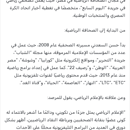
في مجال الصحافة الرياضية في مصر، حيث يعمل كصحفي رياضي
في جريدة “اليوم السابع”، متخصصًا في تغطية أخبار اتحاد الكرة
المصري والمنتخبات الوطنية.
من البداية إلى الصحافة الرياضية:
بدأ حسن السعدني مسيرته الصحفية عام 2008، حيث عمل في
عدد من المؤسسات الإعلامية المرموقة، منها مجلة “الشباب”،
جريدة “التحرير”، ومواقع إلكترونية مثل “كورابيا”، “وشوشة”، “مصر
العربية”، “الوطن”، و”رصيف 22”. كما عمل في إعداد برامج رياضية
منذ عام 2013، حيث قدم محتوى رياضيًا لقنوات تلفزيونية مثل
“LTC”، “ETC”، “النهار”، “العاصمة”، “الحياة”، و”قناة الغد”.
وعن علاقته بالإعلام الرياضي، يقول للمرصد:
“الإعلام الرياضي يمثل جزءًا من تكويني، ودائمًا ما أشعر بالانتماء له
كونى عضوًا بنقابة الصحفيين وبرباطة النقاد الرياضيين، أظهر بشكل
دوري في العديد من البرامج التليفزيونية محللًا على الأحداث