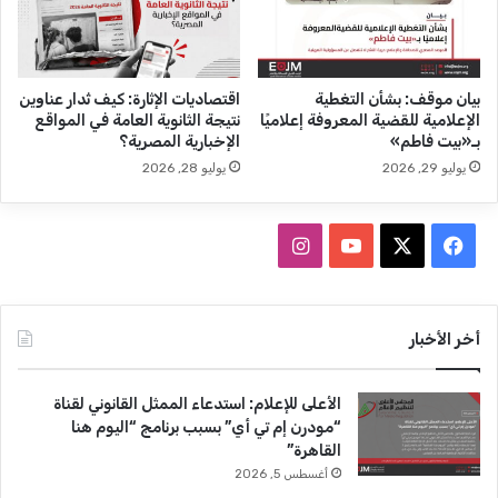
ل
خ
ا
ر
ء
ة
ق
ل
بيان موقف: بشأن التغطية
اقتصاديات الإثارة: كيف تُدار عناوين
ض
ـ
الإعلامية للقضية المعروفة إعلاميًا
نتيجة الثانوية العامة في المواقع
ا
4
بـ«بيت فاطم»
الإخبارية المصرية؟
ي
أ
يوليو 29, 2026
يوليو 28, 2026
ا
ش
ا
ه
ل
ر
ف
ا
ع
د
ي
X
Y
ن
ا
ل
س
o
س
أخر الأخبار
ة
و
ب
u
ت
ا
الأعلى للإعلام: استدعاء الممثل القانوني لقناة
ل
و
T
ق
“مودرن إم تي أي” بسبب برنامج “اليوم هنا
م
القاهرة”
س
ك
u
ر
أغسطس 5, 2026
ا