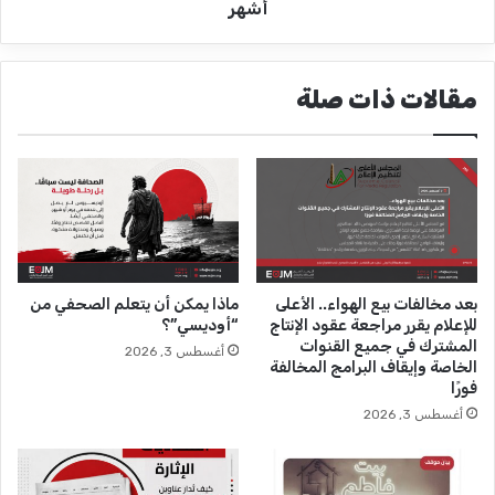
ح
ت
أشهر
ل
ح
ة
ق
ا
ا
مقالات ذات صلة
ل
ت
ص
ص
ح
ح
ف
ف
ي
ي
ة
ي
ف
"
ي
ا
و
ل
بعد مخالفات بيع الهواء.. الأعلى
ماذا يمكن أن يتعلم الصحفي من
ل
ف
للإعلام يقرر مراجعة عقود الإنتاج
“أوديسي”؟
ا
ج
المشترك في جميع القنوات
أغسطس 3, 2026
ف
ر
الخاصة وإيقاف البرامج المخالفة
ه
"
فورًا
م
ا
أغسطس 3, 2026
ي
ل
ل
م
إ
ت
ع
أ