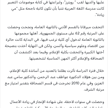
عليها والديها لقب ” رويترز”، ولبراعتها في كتابة موضوعات التعبير
كانت مدرسة اللغة العربية تتنبأ بأن تكون كاتبة ناجحة مثل “مي
زيادة”.
التحقت ميرفانا بالقسم الأدبي بالثانوية العامة، ونجحت وحصلت
على المرتبة رقم 62 على مستوى الجمهورية.. أهلها مجموعها
بالثانوية العامة لدخول أي كلية ترغب فيها.. في البداية كانت حائرة
بين اقتصاد وعلوم سياسية وألسن، ولكن فى النهاية أخذت بنصيحة
أختها الكبيرة والتحقت بكلية الإعلام، وفيما بعد اكتشفت أن
الصحافة والإعلام أكثر المهن المناسبة لشخصيتها.
خلال فترة الدراسة تأثرت بطلتنا بالعديد من أساتذة كلية الإعلام،
ومن بين هؤلاء الدكتورة عواطف عبد الرحمن، والدكتور سامي عبد
العزيز، وفي عام 2010 تخرجت فى قسم الصحافة بتقدير امتياز مع
مرتبة الشرف.
وحصلت في سنوات لاحقة، على شهادة الإنجاز في ريادة الأعمال
وإدارة الشركات الناشئة من الجامعة الأمريكية بالقاهرة عام