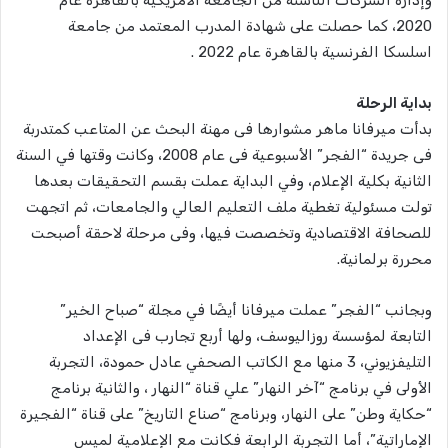
2020، كما حصلت على شهادة المدرب المعتمد من جامعة
اسلسكا الفرنسية بالقاهرة عام 2022 .
بداية الرحلة
بدأت ميرفانا ماهر مشوارها فى مهنة البحث عن المتاعب كمتدربة
فى جريدة “الفجر” الأسبوعية فى عام 2008، وكانت وقتها في السنة
الثانية بكلية الإعلام، وفي البداية عملت بقسم التحقيقات بعدها
تولت مسئولية تغطية ملف التعليم العالي والجامعات، ثم اتجهت
للصحافة الاقتصادية وتخصصت فيها، وفى مرحلة لاحقة أصبحت
محررة برلمانية.
وبجانب “الفجر” عملت ميرفانا أيضًا في مجلة “صباح الخير”
التابعة لمؤسسة روزاليوسف، ولها أربع تجارب فى الإعداد
التليفزيوني، 3 منها مع الكاتب الصحفي عادل حمودة، التجربة
الأولى في برنامج “آخر النهار” علي قناة “النهار ، والثانية برنامج
“حكاية وطن” على النهار، وبرنامج “صناع التاريخ” على قناة “الفجيرة
الإماراتية”، أما التجربة الرابعة فكانت مع الإعلامية لميس