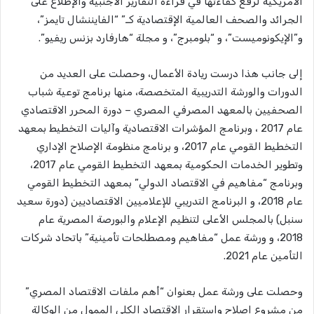
الأمريكية لرفع كفاءتها في قراءة التقارير الأجنبية والإطلاع على
الجرائد والصحف العالمية الإقتصادية كـ” “الفايننشال تايمز”،
و”الإيكونوميست”، و “بلومبرج”، و مجلة “هارفارد بزنس ريفيو”.
إلى جانب هذا درست ريادة الأعمال، وحصلت على العديد من
الدورات والورشة التدريبية المتخصصة، منها برنامج توعية شباب
الصحفيين بالمعهد المصرفي المصري – دورة المحرر الاقتصادي
عام 2017 ، وبرنامج المؤشرات الاقتصادية وآليات التخطيط بمعهد
التخطيط القومي عام 2017، و برنامج منظومة الإصلاح الإداري
وتطوير الخدمات الحكومية بمعهد التخطيط القومي عام 2017،
وبرنامج “مفاهيم في الاقتصاد الدولي” بمعهد التخطيط القومي
عام 2018، و البرنامج التدريبي للإعلاميين الاقتصاديين (دورة سعيد
سنبل) بالمجلس الأعلى لتنظيم الإعلام والبورصة المصرية عام
2018، و ورشة عمل “مفاهيم ومصطلحات تأمينية” باتحاد شركات
التأمين عام 2021.
وحصلت على ورشة عمل بعنوان “أهم ملفات الاقتصاد المصري”
من مشروع إصلاح واستقرار الاقتصاد الكلي الممول من الوكالة