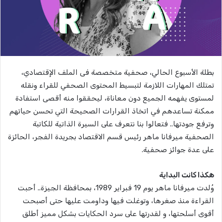
بطلة الأسبوع الحالي، صحفية متخصصة فى الملف الإقتصادي،
تمتلك المهارات اللازمة لتبسيط المحتوى الصحفي للقراء ونقله
لمستوى يفهمه الجميع دون معاناة، ليحققوا منه أقصى استفادة
ممكنة تساعدهم في اتخاذ القرارات الصحيحة التي تحسن حياتهم
وترفع جودتها.. فتعالوا بنا نتعرف على السيرة الذاتية للكاتبة
الصحفية ميرفانا ماهر رئيس قسم الاقتصاد بجريدة الفجر، الحائزة
على عدة جوائز صحفية.
هكذا كانت البداية
وُلدت ميرفانا ماهر يوم 19 فبراير 1989، بمحافظة الجيزة.. أحبت
القراءة منذ صغرها، وتوغلت فيها وداومت عليها حتى أصبحت
أقوى أسلحتها، و لقدرتها على سرد الحكايات بشكل مميز أطلق