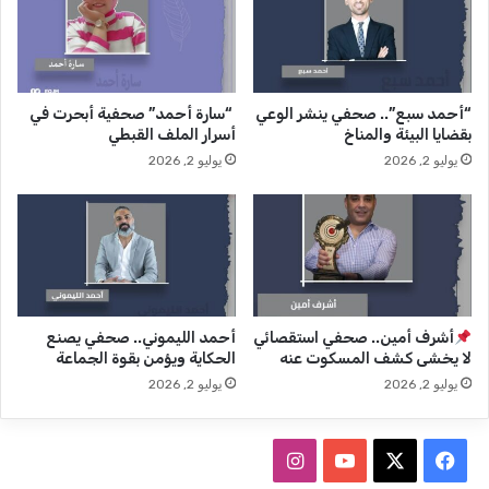
ق
ف
ف
س
ي
ك
ب
ي
ل
ا
“أحمد سبع”.. صحفي ينشر الوعي
“سارة أحمد” صحفية أبحرت في
ا
ل
بقضايا البيئة والمناخ
أسرار الملف القبطي
غ
إ
يوليو 2, 2026
يوليو 2, 2026
ع
ع
ل
ل
ا
ا
ء
م
ث
ا
ا
ل
ب
م
ت
ص
أشرف أمين.. صحفي استقصائي
أحمد الليموني.. صحفي يصنع
ر
لا يخشى كشف المسكوت عنه
الحكاية ويؤمن بقوة الجماعة
ي
يوليو 2, 2026
يوليو 2, 2026
ف
ا