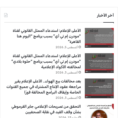
ي
X
Y
ن
س
o
س
أخر الأخبار
ب
u
ت
الأعلى للإعلام: استدعاء الممثل القانوني لقناة
و
T
ق
“مودرن إم تي أي” بسبب برنامج “اليوم هنا
القاهرة”
ك
u
ر
أغسطس 5, 2026
b
ا
الأعلى للإعلام: استدعاء الممثل القانوني لقناة
“مودرن إم تي أي” بسبب برنامج “حلوة بلادي”
e
م
لمخالفته الأكواد الإعلامية
أغسطس 3, 2026
بعد مخالفات بيع الهواء.. الأعلى للإعلام يقرر
مراجعة عقود الإنتاج المشترك في جميع القنوات
الخاصة وإيقاف البرامج المخالفة فورًا
أغسطس 3, 2026
التحقق من تصريحات الإعلامي جابر القرموطي
بشأن وقف القيد في نقابة الصحفيين
يوليو 23, 2026