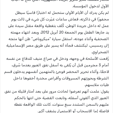
الأول لدخول المؤسسة.
لم يكن يدرك أن الأيام الأولى ستحمل له اختبارًا قاسيًا سيظل
محفورًا في ذاكرته، فعاش ساعات غيّرت كل شيء في ثالث يوم
عمل له داخل جريدة الوطن، كُلف بتغطية واقعة مقتل سيدة على
يد جارها الطفل يوم الجمعة 20 أبريل 2012، وبعد انتهاء مهمته
الصحفية وأثناء عودته، استقل سيارة “ميكروباص” ظن أنها متجه
إلى رمسيس، ليكتشف فجأة أنه يسير على طريق مصر الإسماعيلية
الصحراوي.
رُفعت الأسلحة في وجهه، ودخل في صراع عنيف للدفاع عن نفسه
أمام 3 مجرمين قبل أن يُلقى به أسفل نفق العبور بعدما سُرق،
لاحقًا، وأثناء تحرير المحضر فوجئ بالمتهمين أنفسهم يدخلون قسم
الشرطة وبحوزتهم المسروقات وأقراص مخدرة أخفوها داخل
طيات ملابسهم.
يقول: علمت أنهم تعرضوا لحادث مرور على بعد أمتار قليلة من نفق
العبور الذي ألقوني أسفله، وتابعت القضية حتى انتها بالحكم
عليهم بالسجن المشدد سبع سنوات، كانت تلك الواقعة نقطة
فاصلة إما الانسحاب أو الاستمرار بشغف أكبر.