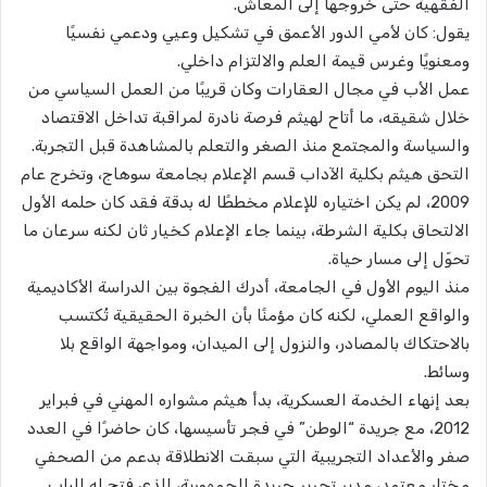
الفقهية حتى خروجها إلى المعاش.
يقول: كان لأمي الدور الأعمق في تشكيل وعيي ودعمي نفسيًا
ومعنويًا وغرس قيمة العلم والالتزام داخلي.
عمل الأب في مجال العقارات وكان قريبًا من العمل السياسي من
خلال شقيقه، ما أتاح لهيثم فرصة نادرة لمراقبة تداخل الاقتصاد
والسياسة والمجتمع منذ الصغر والتعلم بالمشاهدة قبل التجربة.
التحق هيثم بكلية الآداب قسم الإعلام بجامعة سوهاج، وتخرج عام
2009، لم يكن اختياره للإعلام مخططًا له بدقة فقد كان حلمه الأول
الالتحاق بكلية الشرطة، بينما جاء الإعلام كخيار ثان لكنه سرعان ما
تحوّل إلى مسار حياة.
منذ اليوم الأول في الجامعة، أدرك الفجوة بين الدراسة الأكاديمية
والواقع العملي، لكنه كان مؤمنًا بأن الخبرة الحقيقية تُكتسب
بالاحتكاك بالمصادر، والنزول إلى الميدان، ومواجهة الواقع بلا
وسائط.
بعد إنهاء الخدمة العسكرية، بدأ هيثم مشواره المهني في فبراير
2012، مع جريدة “الوطن” في فجر تأسيسها، كان حاضرًا في العدد
صفر والأعداد التجريبية التي سبقت الانطلاقة بدعم من الصحفي
مختار معتمد، مدير تحرير جريدة الجمهورية، الذي فتح له الباب