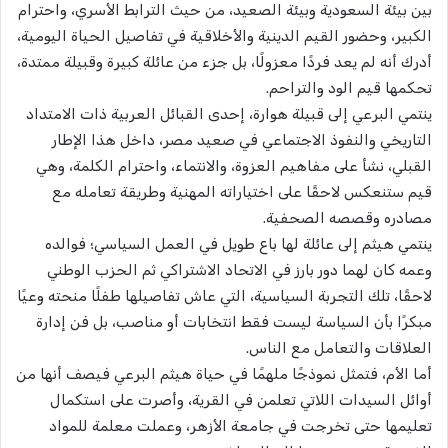
بين بيئة السعودية وبيئة الصعيد، من حيث الترابط الأسري، واحترام
الكبير، وحضور القيم الدينية والأخلاقية في تفاصيل الحياة اليومية،
أدرك أنه لم يعد فردًا معزولًا، بل جزء من عائلة كبيرة وقبيلة ممتدة،
تحكمها قيم الود والتراحم.
ينتمي البرعي إلى قبيلة هوارة، إحدى القبائل العربية ذات الامتداد
التاريخي والنفوذ الاجتماعي في صعيد مصر، داخل هذا الإطار
القبلي، نشأ على مفاهيم العزوة، والانتماء، واحترام الكلمة، وهي
قيم ستنعكس لاحقًا على اختياراته المهنية وطريقة تعامله مع
مصادره وقصصه الصحفية.
ينتمي هيثم إلى عائلة لها باع طويل في العمل السياسي؛ فوالده
وعمه كان لهما دور بارز في الاتحاد الاشتراكي ثم الحزب الوطني
لاحقًا، تلك التجربة السياسية، التي عاش تفاصيلها طفلًا منحته وعيًا
مبكرًا بأن السياسة ليست فقط انتخابات أو مناصب، بل فن إدارة
العلاقات والتعامل مع الناس.
أما الأم، فتمثل نموذجًا ملهمًا في حياة هيثم البرعي فيصف أنها من
أوائل السيدات اللاتي تعلمن في القرية، وأصرت على استكمال
تعليمها حتى تخرجت في جامعة الأزهر، وعملت معلمة للمواد