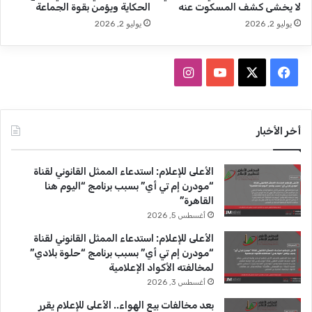
لا يخشى كشف المسكوت عنه
الحكاية ويؤمن بقوة الجماعة
ع
ع
يوليو 2, 2026
يوليو 2, 2026
ا
ل
ل
و
ص
ا
ف
ا
ح
ل
ف
ا
ي
X
Y
ن
ي
ن
ة
ح
س
o
س
ا
أخر الأخبار
ي
ل
ا
ب
u
ت
م
ز
الأعلى للإعلام: استدعاء الممثل القانوني لقناة
ص
ل
و
T
ق
“مودرن إم تي أي” بسبب برنامج “اليوم هنا
ر
ل
القاهرة”
ي
ن
ك
u
ر
أغسطس 5, 2026
ة
ا
(
س
b
ا
الأعلى للإعلام: استدعاء الممثل القانوني لقناة
ر
و
“مودرن إم تي أي” بسبب برنامج “حلوة بلادي”
س
ا
e
م
لمخالفته الأكواد الإعلامية
ا
ج
أغسطس 3, 2026
ل
ب
بعد مخالفات بيع الهواء.. الأعلى للإعلام يقرر
ة