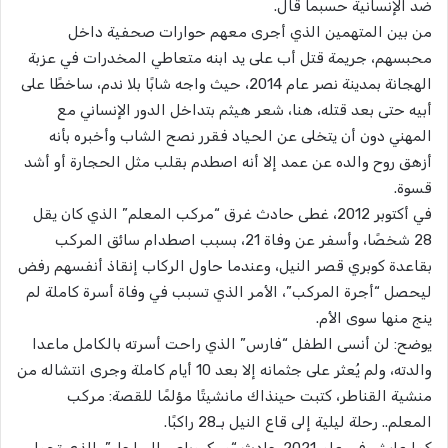
ضد الإنسانية حسبما قال.
من بين المتهمين الذي أجرى معهم حوارات صحفية داخل
محبسهم، جريمة قتل أب على يد ابنه متعاطي المخدرات في عزبة
الهجانة بمدينة نصر عام 2014، حيث واجه شابًا بلا ندم، ساخطًا على
أبيه حتى بعد قتله، هنا، شعر هيثم بتداخل الدور الإنساني مع
المهني دون أن يتخلى عن الحياد فقرر نصح الشاب وأخبره بأنه
أزهق روح والده عن عمد إلا أنه اصطدم بقلب مثل الحجارة أو أشد
قسوة.
في أكتوبر 2012، غطى حادث غرق “مركب المعلم” الذي كان يقل
28 شخصًا، وأسفر عن وفاة 21، بسبب اصطدام سائق المركب
بقاعدة كوبري قصر النيل، وعندما حاول الركاب إنقاذ أنفسهم رفض
ليحصل “أجرة المركب”، الأمر الذي تسبب في وفاة أسرة كاملة لم
ينج منها سوى الأم.
يوضح: لن أنسى الطفل “فارس” الذي راحت أسرته بالكامل ماعدا
والدته، ولم يُعثر على جثمانه إلا بعد 10 أيام كاملة وجرى انتشاله من
منشية القناطر، كتبت حينذاك مانشيتًا مؤلمًا للقصة: مركب
المعلم.. رحلة ليلية إلى قاع النيل بـ28 راكبًا.
كما عايش في عام 2021 حادث “ميكروباص الساحل”، الذي تحول