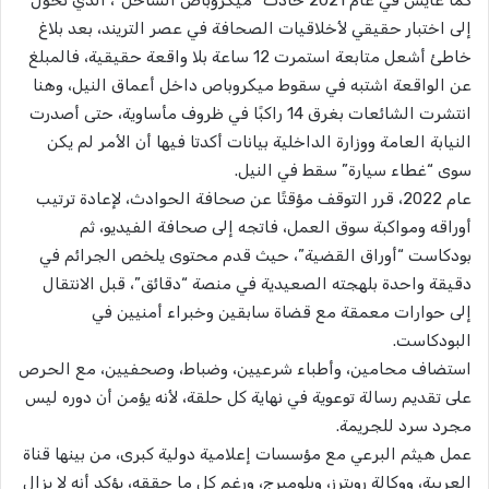
إلى اختبار حقيقي لأخلاقيات الصحافة في عصر التريند، بعد بلاغ
خاطئ أشعل متابعة استمرت 12 ساعة بلا واقعة حقيقية، فالمبلغ
عن الواقعة اشتبه في سقوط ميكروباص داخل أعماق النيل، وهنا
انتشرت الشائعات بغرق 14 راكبًا في ظروف مأساوية، حتى أصدرت
النيابة العامة ووزارة الداخلية بيانات أكدتا فيها أن الأمر لم يكن
سوى “غطاء سيارة” سقط في النيل.
عام 2022، قرر التوقف مؤقتًا عن صحافة الحوادث، لإعادة ترتيب
أوراقه ومواكبة سوق العمل، فاتجه إلى صحافة الفيديو، ثم
بودكاست “أوراق القضية”، حيث قدم محتوى يلخص الجرائم في
دقيقة واحدة بلهجته الصعيدية في منصة “دقائق”، قبل الانتقال
إلى حوارات معمقة مع قضاة سابقين وخبراء أمنيين في
البودكاست.
استضاف محامين، وأطباء شرعيين، وضباط، وصحفيين، مع الحرص
على تقديم رسالة توعوية في نهاية كل حلقة، لأنه يؤمن أن دوره ليس
مجرد سرد للجريمة.
عمل هيثم البرعي مع مؤسسات إعلامية دولية كبرى، من بينها قناة
العربية، ووكالة رويترز، وبلومبرج، ورغم كل ما حققه، يؤكد أنه لا يزال