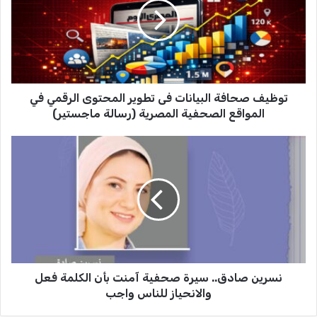
ي
ف
ص
ح
ا
ف
توظيف صحافة البيانات فى تطوير المحتوى الرقمي في
ة
ا
المواقع الصحفية المصرية (رسالة ماجستير)
ل
ب
ن
ي
س
ا
ر
ن
ي
ا
ن
ت
ص
ف
ا
ى
د
ت
ق
ط
نسرين صادق.. سيرة صحفية آمنت بأن الكلمة فعل
.
و
.
والانحياز للناس واجب
ي
س