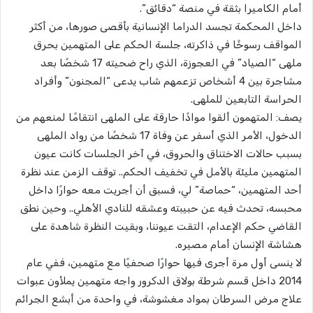
أمام الكاميرا بثقة في منصة “دقائق”.
داخل المحكمة تجسد الدراما الإنسانية بأقصى صورها، من أكثر
المواقف رسوخًا في ذاكرته، جلسة الحكم على المتهمين بحرق
ملهى “الصياد” في العجوزة، الذي راح ضحيته 17 شخصًا بعد
مشاجرة بين 4 أشخاص تزعمهم شاب يدعى “المجنون” وأفراد
الحراسة التابعين للملهى.
يصف: المتهمون ألقوا موادًا حارقة على الملهى انتقامًا لمنعهم من
الدخول، الأمر الذي أسفر عن وفاة 17 شخصًا من رواد الملهى
بسبب حالات الاختناق والحروق، في آخر الجلسات كانت عيون
المتهمين مليئة بالأمل في تخفيف الحكم.. توقف الزمن عند نظرة
أحد المتهمين، “حماصة” لي، فسبق أن أجريت معه حوارًا داخل
محبسه، تحدث فيه عن حبيبته وعشقه للنادي الأهلي.. وحين نطق
القاضي حكم الإعدام، التقت عيوننا، وبقيت النظرة شاهدة على
هشاشة الإنسان أمام مصيره.
لا ينسى أول مرة أجرى فيها حوارًا صحفيًا مع متهمين، ففي عام
2014 داخل قسم شرطة بولاق الدكرور واجه متهمين يملأون عبوات
علاج مرض السرطان بمواد مغشوشة، في واحدة من أبشع الجرائم