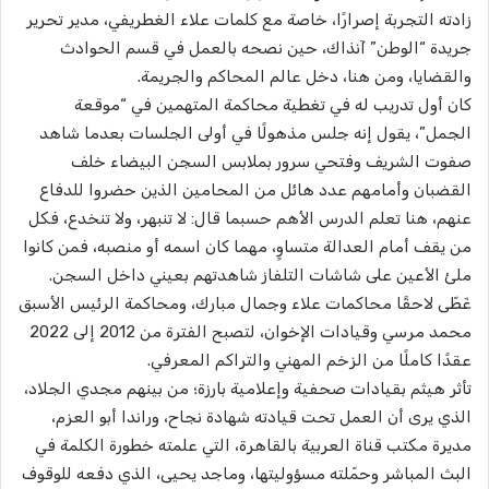
زادته التجربة إصرارًا، خاصة مع كلمات علاء الغطريفي، مدير تحرير
جريدة “الوطن” آنذاك، حين نصحه بالعمل في قسم الحوادث
والقضايا، ومن هنا، دخل عالم المحاكم والجريمة.
كان أول تدريب له في تغطية محاكمة المتهمين في “موقعة
الجمل”، يقول إنه جلس مذهولًا في أولى الجلسات بعدما شاهد
صفوت الشريف وفتحي سرور بملابس السجن البيضاء خلف
القضبان وأمامهم عدد هائل من المحامين الذين حضروا للدفاع
عنهم، هنا تعلم الدرس الأهم حسبما قال: لا تنبهر، ولا تنخدع، فكل
من يقف أمام العدالة متساوٍ، مهما كان اسمه أو منصبه، فمن كانوا
ملئ الأعين على شاشات التلفاز شاهدتهم بعيني داخل السجن.
غَطّى لاحقًا محاكمات علاء وجمال مبارك، ومحاكمة الرئيس الأسبق
محمد مرسي وقيادات الإخوان، لتصبح الفترة من 2012 إلى 2022
عقدًا كاملًا من الزخم المهني والتراكم المعرفي.
تأثر هيثم بقيادات صحفية وإعلامية بارزة؛ من بينهم مجدي الجلاد،
الذي يرى أن العمل تحت قيادته شهادة نجاح، وراندا أبو العزم،
مديرة مكتب قناة العربية بالقاهرة، التي علمته خطورة الكلمة في
البث المباشر وحمّلته مسؤوليتها، وماجد يحيى، الذي دفعه للوقوف