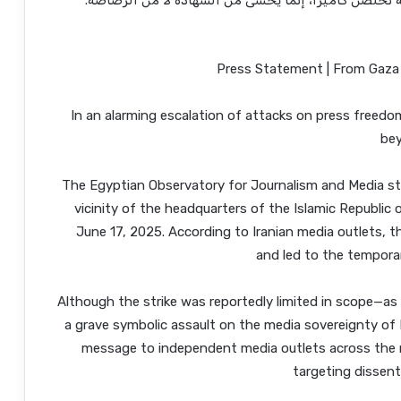
تحتضن كاميرا، إنما يخشى من الشهادة لا من الرصاصة.
Press Statement | From Gaza 
In an alarming escalation of attacks on press freedom
bey
The Egyptian Observatory for Journalism and Media str
vicinity of the headquarters of the Islamic Republic 
June 17, 2025. According to Iranian media outlets, t
and led to the tempora
Although the strike was reportedly limited in scope—a
a grave symbolic assault on the media sovereignty of Ir
message to independent media outlets across the re
targeting dissent