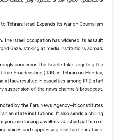
فالصحفيون ليسوا أهدافًا عسكرية. ومن يقصف خيمةً 
to Tehran: Israel Expands Its War on Journalism
, the Israeli occupation has widened its assault
ond Gaza, striking at media institutions abroad.
ongly condemns the Israeli strike targeting the
of Iran Broadcasting (IRIB) in Tehran on Monday,
he attack resulted in casualties among IRIB staff
ry suspension of the news channel’s broadcast.
s noted by the Fars News Agency—it constitutes
anian state institutions. It also sends a chilling
gion, reinforcing a well-established pattern of
ing voices and suppressing resistant narratives.