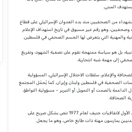
ستهدف المبنى.
لشهداء من الصحفيين منذ بدء العدوان الإسرائيلي على قطاع
ر/تشرين الأول 2023 بلغ 210 صحفيات وصحفيين، وهو رقم غير مسبوق في تاريخ استهداف الإعلام
نية والمهنية التي يتعرض لها الجسم الصحفي في فلسطين.
نبية، بل هو سياسة ممنهجة تقوم على تصفية الشهود، وتفريغ
حفي إلى مهمة شبه انتحارية.
صحافة والإعلام، سلطات الاحتلال الإسرائيلي، المسؤولية
سات الصحفية في فلسطين ولبنان وإيران. كما يُحمّل المجتمع
ل الداعمة بالصمت أو التمويل أو التبرير – مسؤولية التواطؤ،
ية الصحافة.
ويُذكّر المرصد بأن المادة (79) من البروتوكول الإضافي الأول لاتفاقيات جنيف لعام 1977 تنص بشكل صريح على
مدنيين يمارسون مهنة ذات طابع خاص، وهو ما يجعل