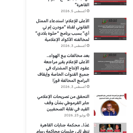
ك
u
ر
القاهرة”
b
ا
أغسطس 5, 2026
الأعلى للإعلام: استدعاء الممثل
e
م
القانوني لقناة “مودرن إم تي
أي” بسبب برنامج “حلوة بلادي”
لمخالفته الأكواد الإعلامية
أغسطس 3, 2026
بعد مخالفات بيع الهواء..
الأعلى للإعلام يقرر مراجعة
عقود الإنتاج المشترك في
جميع القنوات الخاصة وإيقاف
البرامج المخالفة فورًا
أغسطس 3, 2026
التحقق من تصريحات الإعلامي
جابر القرموطي بشأن وقف
القيد في نقابة الصحفيين
يوليو 23, 2026
غدًا.. محكمة جنايات القاهرة
تنظر ثاني جلسات محاكمة رسام