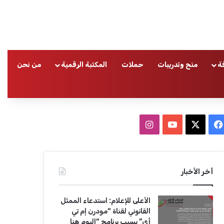
ة
منح وتدريبات
حملات
المكتبة الرقمية
من نحن
ا
ف
ا
ي
X
Y
ن
س
o
س
أخر الأخبار
ب
u
ت
الأعلى للإعلام: استدعاء الممثل
و
T
ق
القانوني لقناة “مودرن إم تي
أي” بسبب برنامج “اليوم هنا