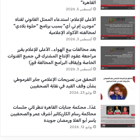
القاهرة”
ك
u
ر
أغسطس 5, 2026
b
ا
الأعلى للإعلام: استدعاء الممثل القانوني لقناة
“مودرن إم تي أي” بسبب برنامج “حلوة بلادي”
e
م
لمخالفته الأكواد الإعلامية
أغسطس 3, 2026
بعد مخالفات بيع الهواء.. الأعلى للإعلام يقرر
مراجعة عقود الإنتاج المشترك في جميع القنوات
الخاصة وإيقاف البرامج المخالفة فورًا
أغسطس 3, 2026
التحقق من تصريحات الإعلامي جابر القرموطي
بشأن وقف القيد في نقابة الصحفيين
يوليو 23, 2026
غدًا.. محكمة جنايات القاهرة تنظر ثاني جلسات
محاكمة رسام الكاريكاتير أشرف عمر والصحفيين
ياسر أبو العلا ورمضان جويدة
يوليو 12, 2026