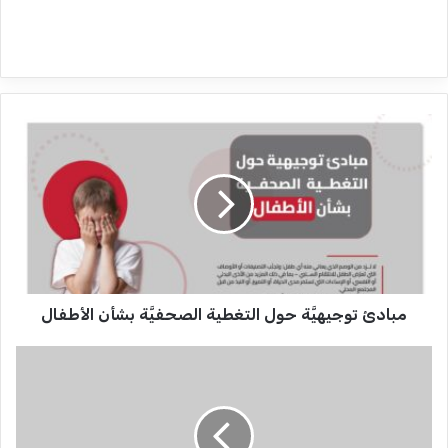
م
ب
ا
د
ئ
ت
و
ج
ي
مبادئ توجيهيَّة حول التغطية الصحفيَّة بشأن الأطفال
ه
يَّ
ة
ح
و
ل
ا