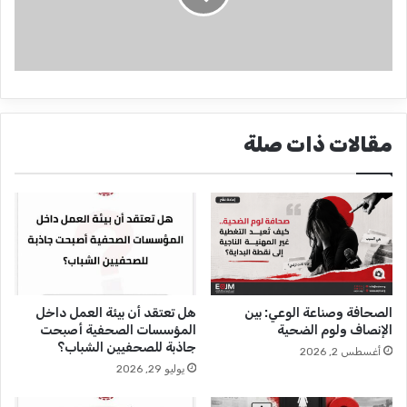
ل
ت
غ
ط
ي
ة
ا
مقالات ذات صلة
ل
ص
ح
ف
يَّ
ة
ب
ش
أ
الصحافة وصناعة الوعي: بين
هل تعتقد أن بيئة العمل داخل
ن
الإنصاف ولوم الضحية
المؤسسات الصحفية أصبحت
ا
جاذبة للصحفيين الشباب؟
أغسطس 2, 2026
ل
يوليو 29, 2026
أ
ط