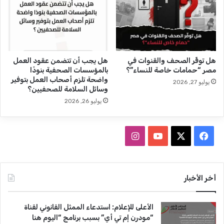
ف
ا
ل
هل توفِّر الصحف والقنوات في
هل يجب أن تتضمن عقود العمل
مصر “حمامات خاصة للنساء”؟
بالمؤسسات الصحفية بنودًا
واضحة تلزم أصحاب العمل بتوفير
يوليو 27, 2026
وسائل السلامة للصحفيين؟
يوليو 26, 2026
ف
ا
ي
X
Y
ن
س
o
س
أخر الأخبار
ب
u
ت
الأعلى للإعلام: استدعاء الممثل القانوني لقناة
و
T
ق
“مودرن إم تي أي” بسبب برنامج “اليوم هنا