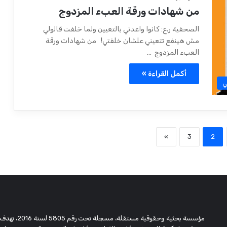
من شهادات ورقة العبء المزدوج
الصحفية ر.ع: كانوا واعدني بالتعيين ولما خلفت قالولي
مش هينفع تتعيني علشان خلفتي! من شهادات ورقة
العبء المزدوج …
أكمل القراءة »
ي
»
3
2
مؤسسة بحثية