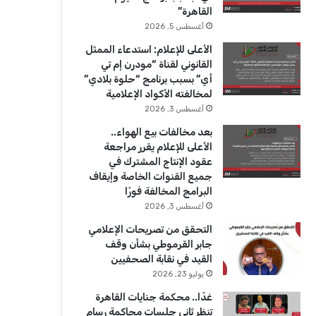
ك
u
ر
القاهرة”
b
ا
أغسطس 5, 2026
الأعلى للإعلام: استدعاء الممثل
e
م
القانوني لقناة “مودرن إم تي
أي” بسبب برنامج “حلوة بلادي”
لمخالفته الأكواد الإعلامية
أغسطس 3, 2026
بعد مخالفات بيع الهواء..
الأعلى للإعلام يقرر مراجعة
عقود الإنتاج المشترك في
جميع القنوات الخاصة وإيقاف
البرامج المخالفة فورًا
أغسطس 3, 2026
التحقق من تصريحات الإعلامي
جابر القرموطي بشأن وقف
القيد في نقابة الصحفيين
يوليو 23, 2026
غدًا.. محكمة جنايات القاهرة
تنظر ثاني جلسات محاكمة رسام