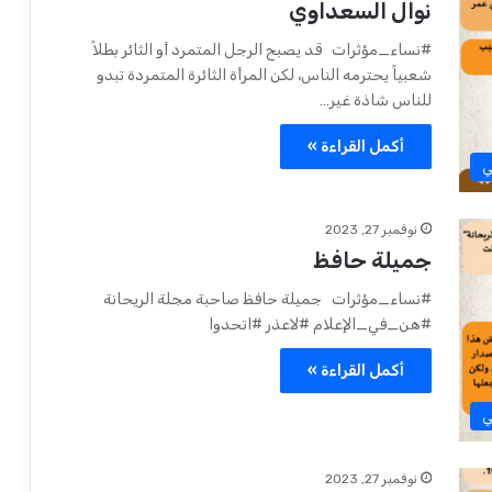
نوال السعداوي
#نساء_مؤثرات قد يصبح الرجل المتمرد أو الثائر بطلاً
شعبياً يحترمه الناس، لكن المرأة الثائرة المتمردة تبدو
للناس شاذة غير…
أكمل القراءة »
ي
نوفمبر 27, 2023
جميلة حافظ
#نساء_مؤثرات جميلة حافظ صاحبة مجلة الريحانة
#هن_في_الإعلام #لاعذر #اتحدوا
أكمل القراءة »
ي
نوفمبر 27, 2023