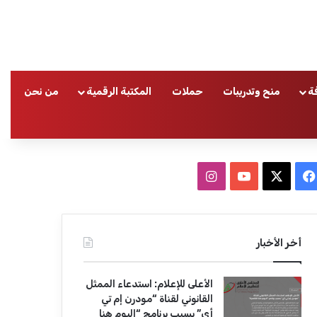
ة
منح وتدريبات
حملات
المكتبة الرقمية
من نحن
ا
ف
ا
ي
X
Y
ن
س
o
س
أخر الأخبار
ب
u
ت
الأعلى للإعلام: استدعاء الممثل
و
T
ق
القانوني لقناة “مودرن إم تي
أي” بسبب برنامج “اليوم هنا