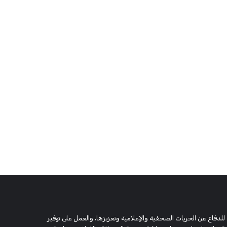
 وحقوقية مستقلة، مسجلة تحت رقم 5805 لسنة 2016، تهدف للدفاع عن الحريات الصحفية والإعلامية وتعزيزها، والعمل على توفير