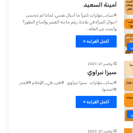
أمينة السعيد
#نساء_مؤثرات كثيرًا ما أسال نفسي، لماذا لم تتحسن
أحوال المرأة في بلادنا، رغم حاجة العصر وإلحاح التطور؟
وأبحث عن العلة،…
أكمل القراءة »
ي
نوفمبر 27, 2023
سيزا نبراوي
#نساء_مؤثرات سيزا نبراوي #هن_في_الإعلام #لاعذر
#اتحدوا
أكمل القراءة »
ي
نوفمبر 27, 2023