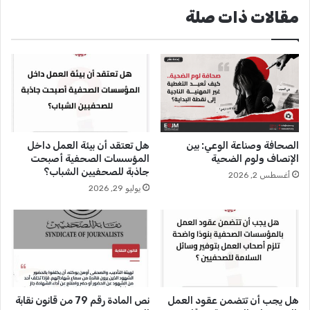
ل
ص
مقالات ذات صلة
ص
ا
ح
ع
ا
د
ف
.
ة
.
ا
ر
ل
ؤ
م
س
ص
ا
الصحافة وصناعة الوعي: بين
هل تعتقد أن بيئة العمل داخل
ر
ء
الإنصاف ولوم الضحية
المؤسسات الصحفية أصبحت
ي
ت
جاذبة للصحفيين الشباب؟
أغسطس 2, 2026
ة
ح
يوليو 29, 2026
ا
ر
ل
ي
س
ر
ب
ا
ت
ل
ا
ص
ل
ح
م
ف
هل يجب أن تتضمن عقود العمل
نص المادة رقم 79 من قانون نقابة
ق
ا