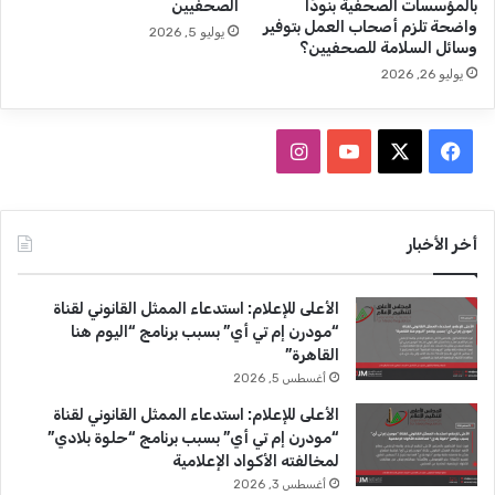
بالمؤسسات الصحفية بنودًا
الصحفيين
ب
ل
واضحة تلزم أصحاب العمل بتوفير
يوليو 5, 2026
ل
ج
وسائل السلامة للصحفيين؟
د
يوليو 26, 2026
ي
د
ة
ف
ا
ي
ه
ي
X
Y
ن
د
د
س
o
س
أخر الأخبار
و
ن
ب
u
ت
ب
الأعلى للإعلام: استدعاء الممثل القانوني لقناة
ا
و
T
ق
“مودرن إم تي أي” بسبب برنامج “اليوم هنا
ل
القاهرة”
ت
ك
u
ر
أغسطس 5, 2026
ص
b
ا
ع
الأعلى للإعلام: استدعاء الممثل القانوني لقناة
ي
“مودرن إم تي أي” بسبب برنامج “حلوة بلادي”
e
م
د
لمخالفته الأكواد الإعلامية
أغسطس 3, 2026